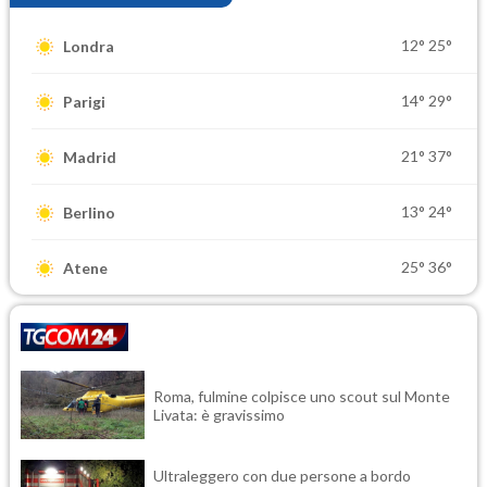
12°
25°
Londra
14°
29°
Parigi
21°
37°
Madrid
13°
24°
Berlino
25°
36°
Atene
Roma, fulmine colpisce uno scout sul Monte
Livata: è gravissimo
Ultraleggero con due persone a bordo