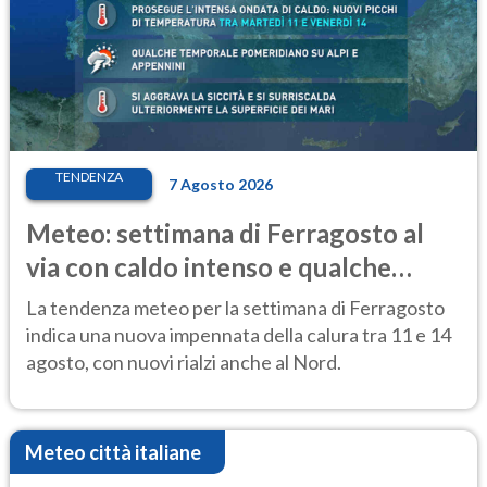
TENDENZA
7 Agosto 2026
Meteo: settimana di Ferragosto al
via con caldo intenso e qualche
temporale
La tendenza meteo per la settimana di Ferragosto
indica una nuova impennata della calura tra 11 e 14
agosto, con nuovi rialzi anche al Nord.
Meteo città italiane