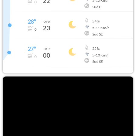
22
5
-
12
Km/h
0
Sud E
28
°
ore
54
%
23
5
-
11
Km/h
0
Sud SE
27
°
ore
55
%
00
5
-
10
Km/h
0
Sud SE