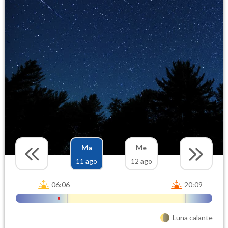
Ma
Me
11 ago
12 ago
06:06
20:09
Luna calante