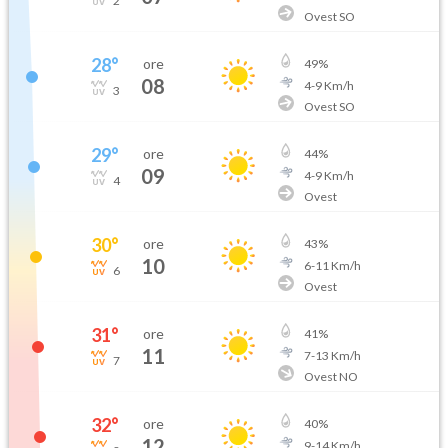
2
Ovest SO
28
°
ore
49
%
08
4
-
9
Km/h
3
Ovest SO
29
°
ore
44
%
09
4
-
9
Km/h
4
Ovest
30
°
ore
43
%
10
6
-
11
Km/h
6
Ovest
31
°
ore
41
%
11
7
-
13
Km/h
7
Ovest NO
32
°
ore
40
%
12
9
-
14
Km/h