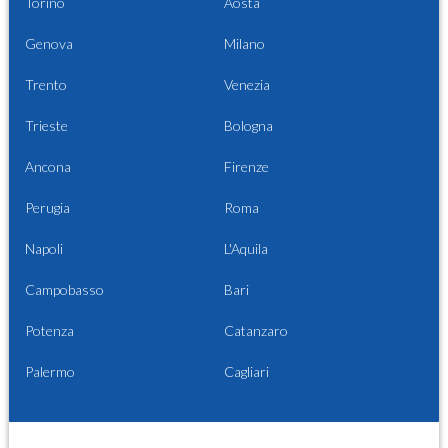
Torino
Aosta
Genova
Milano
Trento
Venezia
Trieste
Bologna
Ancona
Firenze
Perugia
Roma
Napoli
L'Aquila
Campobasso
Bari
Potenza
Catanzaro
Palermo
Cagliari