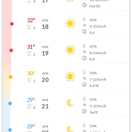
17
4
Nord E
32
°
ore
45
%
18
9
-
15
Km/h
3
Est
31
°
ore
47
%
19
8
-
14
Km/h
2
Est
30
°
ore
50
%
20
7
-
13
Km/h
1
Est SE
29
°
ore
53
%
21
5
-
12
Km/h
0
Sud E
29
°
ore
54
%