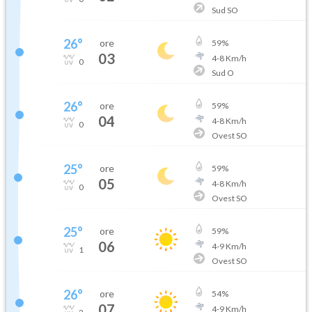
Sud SO
26
°
ore
59
%
03
4
-
8
Km/h
0
Sud O
26
°
ore
59
%
04
4
-
8
Km/h
0
Ovest SO
25
°
ore
59
%
05
4
-
8
Km/h
0
Ovest SO
25
°
ore
59
%
06
4
-
9
Km/h
1
Ovest SO
26
°
ore
54
%
07
4
-
9
Km/h