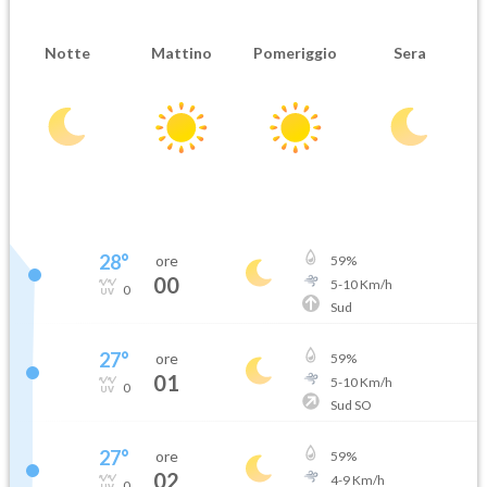
Notte
Mattino
Pomeriggio
Sera
28
°
ore
59
%
00
5
-
10
Km/h
0
Sud
27
°
ore
59
%
01
5
-
10
Km/h
0
Sud SO
27
°
ore
59
%
02
4
-
9
Km/h
0