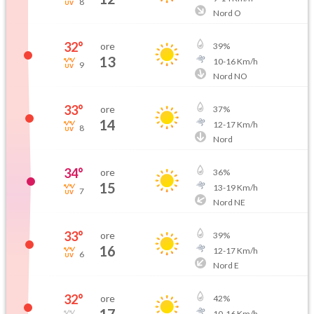
8
Nord O
32
°
ore
39
%
13
10
-
16
Km/h
9
Nord NO
33
°
ore
37
%
14
12
-
17
Km/h
8
Nord
34
°
ore
36
%
15
13
-
19
Km/h
7
Nord NE
33
°
ore
39
%
16
12
-
17
Km/h
6
Nord E
32
°
ore
42
%
10
-
16
Km/h