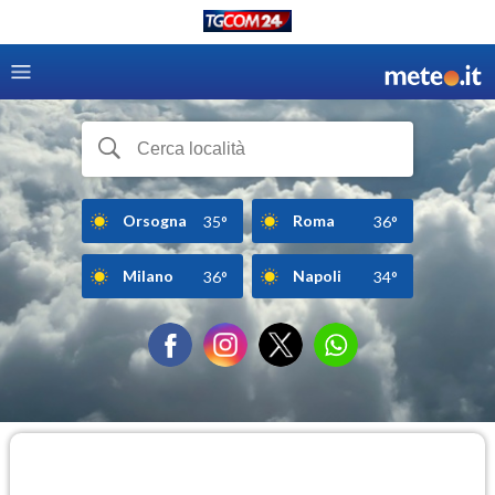
Orsogna
Roma
35°
36°
Milano
Napoli
36°
34°