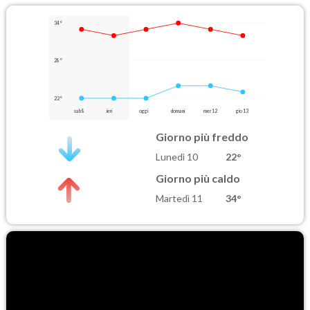
34°
28°
22°
sab 8
ieri
oggi
domani
mer 12
gio 13
Giorno più freddo
Lunedì 10
22°
Giorno più caldo
Martedì 11
34°