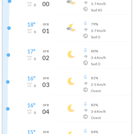
00
3
-
7
Km/h
0
Sud SO
18
°
ore
79
%
01
3
-
7
Km/h
0
Sud O
17
°
ore
80
%
02
3
-
6
Km/h
0
Sud O
16
°
ore
81
%
03
2
-
5
Km/h
0
Ovest
16
°
ore
83
%
04
3
-
6
Km/h
0
Ovest
15
°
ore
84
%