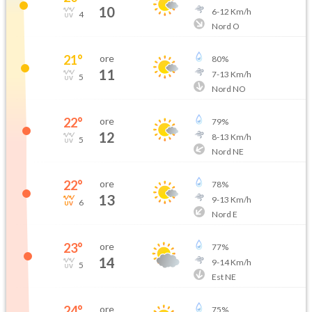
10
6
-
12
Km/h
4
Nord O
21
°
ore
80
%
11
7
-
13
Km/h
5
Nord NO
22
°
ore
79
%
12
8
-
13
Km/h
5
Nord NE
22
°
ore
78
%
13
9
-
13
Km/h
6
Nord E
23
°
ore
77
%
14
9
-
14
Km/h
5
Est NE
24
°
ore
75
%