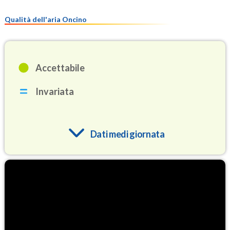
Qualità dell'aria Oncino
Accettabile
Invariata
Dati medi giornata
O3
78.2
(Ozono)
NO2
0.7
(Diossido di azoto)