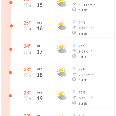
15
10
-
14
Km/h
5
Est SE
25
°
ore
74
%
16
9
-
13
Km/h
4
Est SE
24
°
ore
75
%
17
8
-
13
Km/h
3
Est SE
23
°
ore
77
%
18
7
-
12
Km/h
2
Est SE
23
°
ore
78
%
19
6
-
12
Km/h
2
Est SE
22
°
ore
80
%