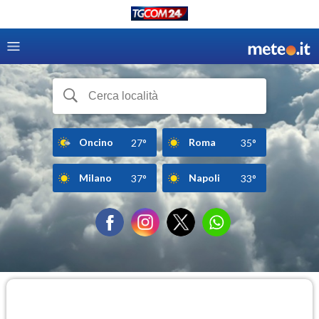
Oncino
Roma
27°
35°
Milano
Napoli
37°
33°