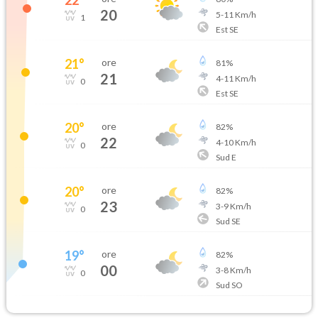
20
5
-
11
Km/h
1
Est SE
21
°
ore
81
%
21
4
-
11
Km/h
0
Est SE
20
°
ore
82
%
22
4
-
10
Km/h
0
Sud E
20
°
ore
82
%
23
3
-
9
Km/h
0
Sud SE
19
°
ore
82
%
00
3
-
8
Km/h
0
Sud SO