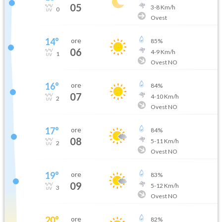
05
3
-
8
Km/h
0
Ovest
14
°
ore
85
%
06
4
-
9
Km/h
1
Ovest NO
16
°
ore
84
%
07
4
-
10
Km/h
2
Ovest NO
17
°
ore
84
%
08
5
-
11
Km/h
2
Ovest NO
19
°
ore
83
%
09
5
-
12
Km/h
3
Ovest NO
20
°
ore
82
%