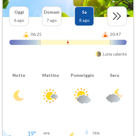
Oggi
Domani
Sa
6 ago
7 ago
8 ago
06:25
20:47
Luna calante
Notte
Mattino
Pomeriggio
Sera
19
°
ore
78
%