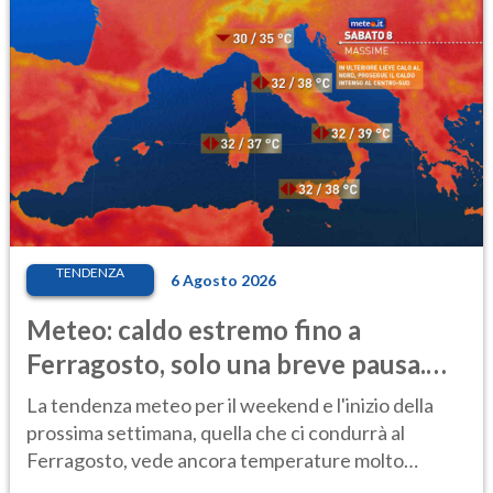
TENDENZA
6 Agosto 2026
Meteo: caldo estremo fino a
Ferragosto, solo una breve pausa.
Ecco dove
La tendenza meteo per il weekend e l'inizio della
prossima settimana, quella che ci condurrà al
Ferragosto, vede ancora temperature molto
elevate