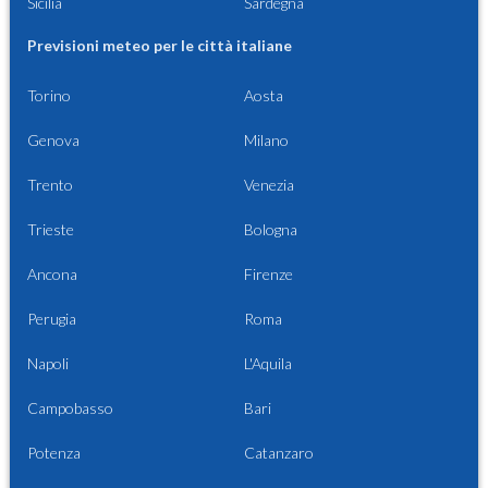
Sicilia
Sardegna
Previsioni meteo per le città italiane
Torino
Aosta
Genova
Milano
Trento
Venezia
Trieste
Bologna
Ancona
Firenze
Perugia
Roma
Napoli
L'Aquila
Campobasso
Bari
Potenza
Catanzaro