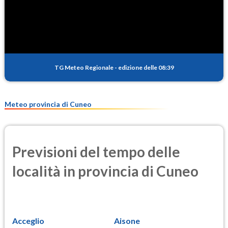
SO2
0.1
(Anidride solforosa)
PM10
9.0
(Materia particolata)
TG Meteo Regionale
-
edizione delle 08:39
PM25
5.6
(Materia particolata)
Meteo provincia di Cuneo
Previsioni del tempo delle
località in provincia di Cuneo
Acceglio
Aisone