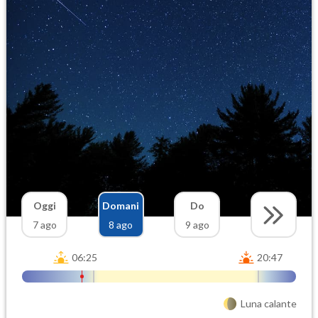
Oggi
Domani
Do
7 ago
8 ago
9 ago
06:25
20:47
Luna calante