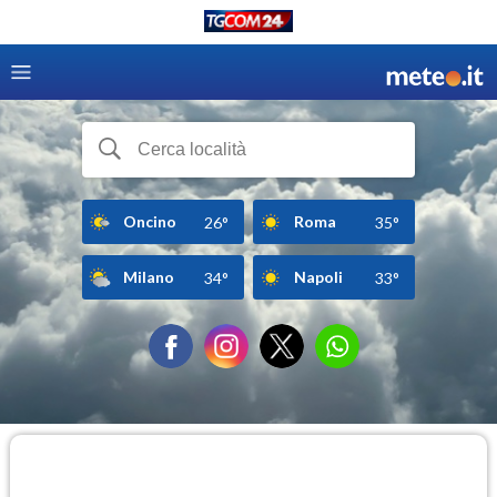
Oncino
Roma
26°
35°
Milano
Napoli
34°
33°