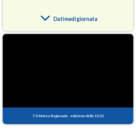
Dati medi giornata
O3
78.2
(Ozono)
NO2
0.7
(Diossido di azoto)
SO2
0.1
(Anidride solforosa)
PM10
9.0
(Materia particolata)
TG Meteo Regionale
-
edizione delle 15:22
PM25
5.6
(Materia particolata)