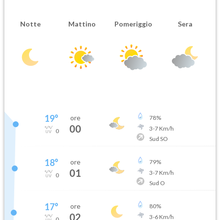
Notte
Mattino
Pomeriggio
Sera
19
°
ore
78
%
00
3
-
7
Km/h
0
Sud SO
18
°
ore
79
%
01
3
-
7
Km/h
0
Sud O
17
°
ore
80
%
02
3
-
6
Km/h
0