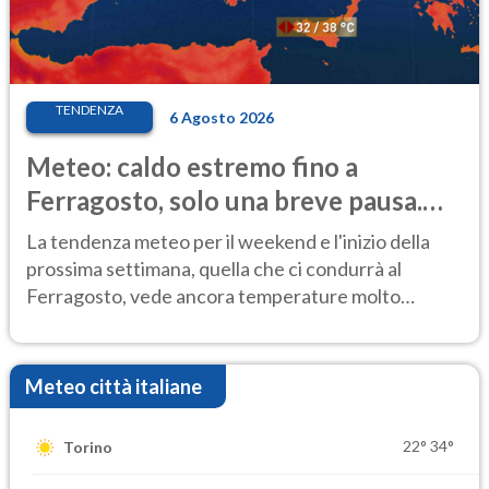
TENDENZA
6 Agosto 2026
Meteo: caldo estremo fino a
Ferragosto, solo una breve pausa.
Ecco dove
La tendenza meteo per il weekend e l'inizio della
prossima settimana, quella che ci condurrà al
Ferragosto, vede ancora temperature molto
elevate
Meteo città italiane
22°
34°
Torino