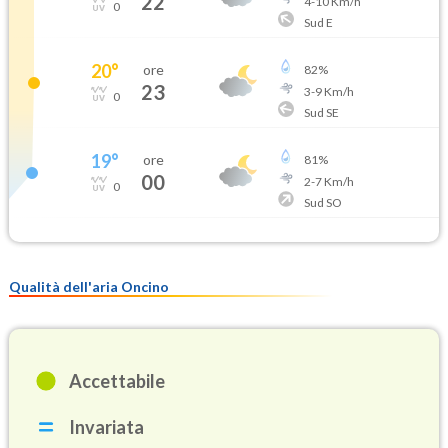
22
4
-
10
Km/h
0
Sud E
20
°
ore
82
%
23
3
-
9
Km/h
0
Sud SE
19
°
ore
81
%
00
2
-
7
Km/h
0
Sud SO
Qualità dell'aria Oncino
Accettabile
Invariata