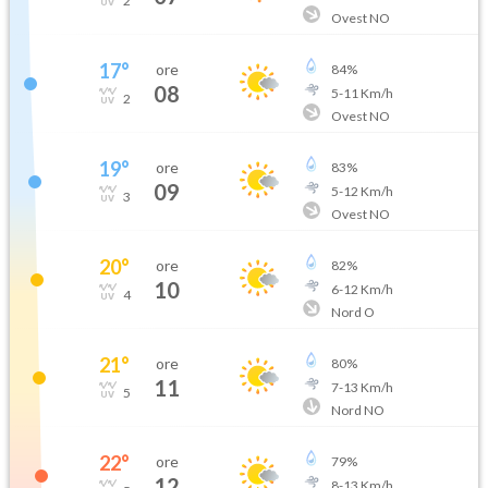
2
Ovest NO
17
°
ore
84
%
08
5
-
11
Km/h
2
Ovest NO
19
°
ore
83
%
09
5
-
12
Km/h
3
Ovest NO
20
°
ore
82
%
10
6
-
12
Km/h
4
Nord O
21
°
ore
80
%
11
7
-
13
Km/h
5
Nord NO
22
°
ore
79
%
12
8
-
13
Km/h