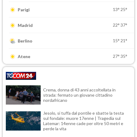
13°
25°
Parigi
22°
37°
Madrid
15°
21°
Berlino
27°
35°
Atene
Crema, donna di 43 anni accoltellata in
strada: fermato un giovane cittadino
nordafricano
Jesolo, si tuffa dal pontile e sbatte la testa
sul fondale: muore 17enne | Tragedia sul
Latemar: 14enne cade per oltre 50 metri e
perde la vita