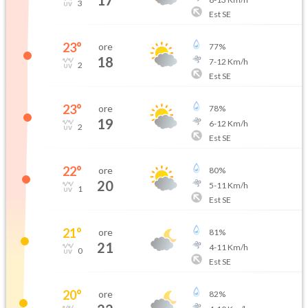
17
3
Est SE
23
°
ore
77
%
18
7
-
12
Km/h
2
Est SE
23
°
ore
78
%
19
6
-
12
Km/h
2
Est SE
22
°
ore
80
%
20
5
-
11
Km/h
1
Est SE
21
°
ore
81
%
21
4
-
11
Km/h
0
Est SE
20
°
ore
82
%