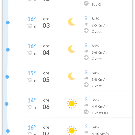
Sud O
16
°
ore
81
%
03
2
-
5
Km/h
0
Ovest
16
°
ore
83
%
04
3
-
6
Km/h
0
Ovest
15
°
ore
84
%
05
3
-
8
Km/h
0
Ovest
14
°
ore
85
%
06
4
-
9
Km/h
1
Ovest NO
16
°
ore
84
%
07
4
-
10
Km/h