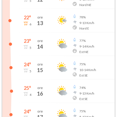
5
Nord NE
22
°
ore
78
%
13
9
-
13
Km/h
6
Nord E
23
°
ore
77
%
14
9
-
14
Km/h
5
Est NE
24
°
ore
75
%
15
10
-
14
Km/h
5
Est SE
25
°
ore
74
%
16
9
-
13
Km/h
4
Est SE
24
°
ore
75
%
8
-
13
Km/h