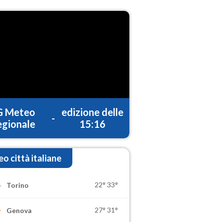
G Meteo
edizione delle
-
gionale
15:16
o città italiane
22°
33°
Torino
27°
31°
Genova