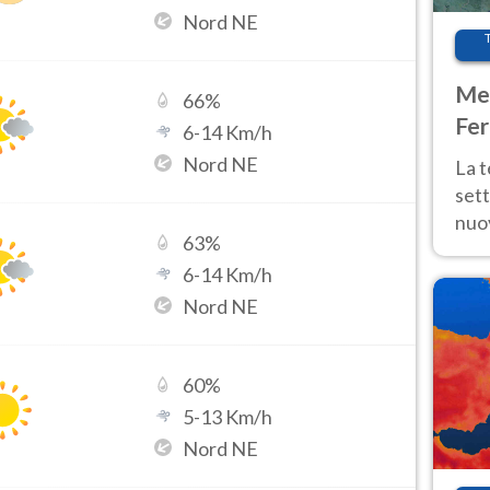
Nord NE
Met
66
%
Fer
6
-
14
Km/h
int
Nord NE
La 
sett
nuov
63
%
11 e
6
-
14
Km/h
anc
Nord NE
60
%
5
-
13
Km/h
Nord NE