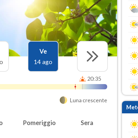
Ve
o
14 ago
20:35
Luna crescente
Mete
o
Pomeriggio
Sera