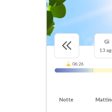
Gi
13 ag
06:26
Notte
Mattin