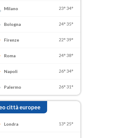
23°
34°
Milano
24°
35°
Bologna
22°
39°
Firenze
24°
38°
Roma
26°
34°
Napoli
26°
31°
Palermo
o città europee
13°
25°
Londra