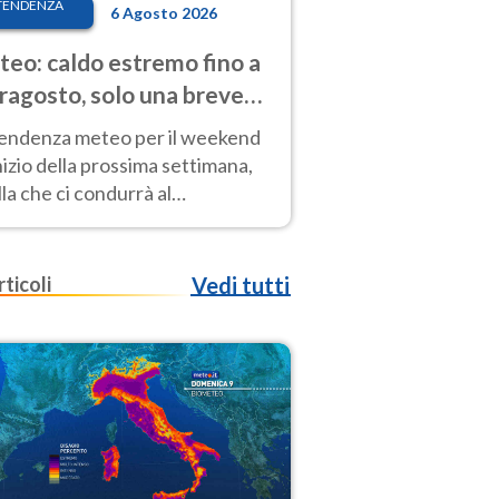
TENDENZA
6 Agosto 2026
eo: caldo estremo fino a
ragosto, solo una breve
sa. Ecco dove
tendenza meteo per il weekend
inizio della prossima settimana,
la che ci condurrà al
ragosto, vede ancora
perature molto elevate
rticoli
Vedi tutti