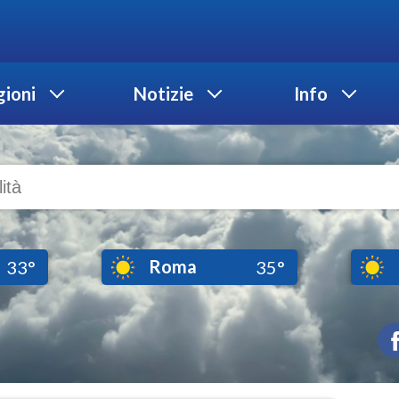
ioni
Notizie
Info
Roma
33°
35°