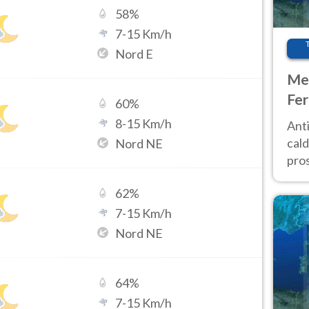
58
%
7
-
15
Km/h
Nord E
Met
Fer
60
%
afr
8
-
15
Km/h
Anti
pro
cald
Nord NE
pros
ver
62
%
d’It
7
-
15
Km/h
Nord NE
64
%
7
-
15
Km/h