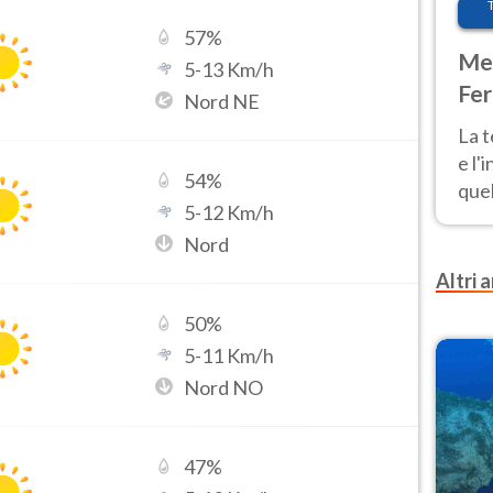
57
%
Met
5
-
13
Km/h
Fer
Nord NE
pau
La 
e l'
54
%
quel
5
-
12
Km/h
Fer
Nord
tem
Altri a
50
%
5
-
11
Km/h
Nord NO
47
%