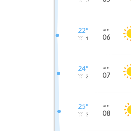
0
22
°
ore
06
1
24
°
ore
07
2
25
°
ore
08
3