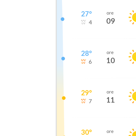
27
°
ore
09
4
28
°
ore
10
6
29
°
ore
11
7
30
°
ore