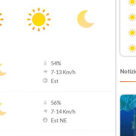
54
%
Notizi
7
-
13
Km/h
Est
56
%
7
-
14
Km/h
Est NE