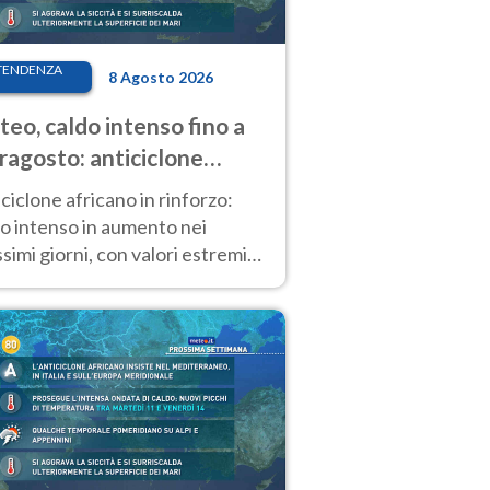
TENDENZA
8 Agosto 2026
eo, caldo intenso fino a
ragosto: anticiclone
icano ancora
ciclone africano in rinforzo:
tagonista
o intenso in aumento nei
simi giorni, con valori estremi
so Ferragosto su gran parte
alia