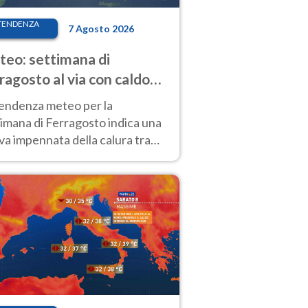
TENDENZA
7 Agosto 2026
eo: settimana di
ragosto al via con caldo
enso e qualche temporale
tendenza meteo per la
imana di Ferragosto indica una
a impennata della calura tra
 14 agosto, con nuovi rialzi
he al Nord.