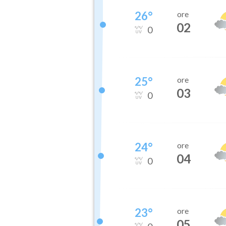
26
°
ore
02
0
25
°
ore
03
0
24
°
ore
04
0
23
°
ore
05