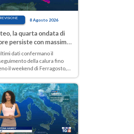
REVISIONE
8 Agosto 2026
eo, la quarta ondata di
ore persiste con massime
pre molto elevate
ultimi dati confermano il
eguimento della calura fino
eno il weekend di Ferragosto,
 tendenza a una nuova
nsificazione prossima
timana