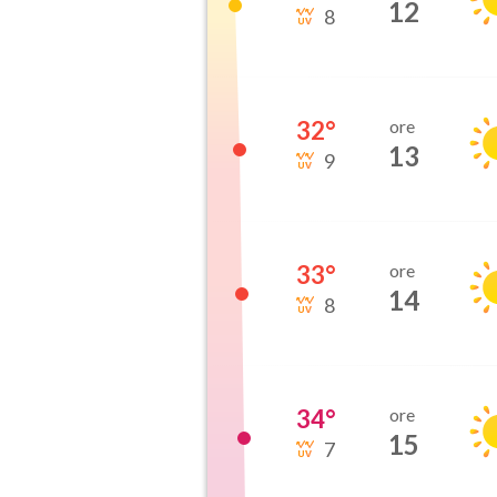
12
8
32
°
ore
13
9
33
°
ore
14
8
34
°
ore
15
7