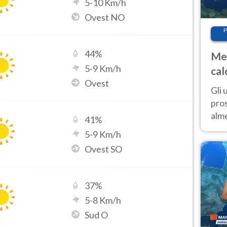
5
-
10
Km/h
Ovest NO
P
44
%
Met
5
-
9
Km/h
cal
Ovest
sem
Gli 
pros
alm
41
%
con
5
-
9
Km/h
inte
Ovest SO
set
37
%
5
-
8
Km/h
Sud O