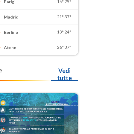
15°
29°
Parigi
21°
37°
Madrid
13°
24°
Berlino
26°
37°
Atene
e
Vedi
tutte