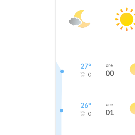
27
°
ore
00
0
26
°
ore
01
0