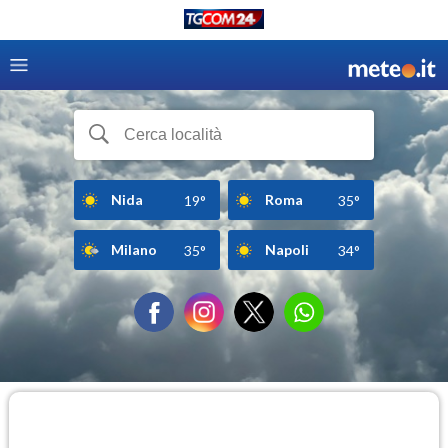
Nida
Roma
19°
35°
Milano
Napoli
35°
34°