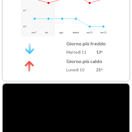
17°
13°
ven 7
ieri
oggi
domani
mar 11
mer 12
Giorno più freddo
Martedì 11
13°
Giorno più caldo
Lunedì 10
21°