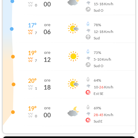
00
15
-
18
Km/h
0
Sud O
17
°
ore
78
%
06
12
-
18
Km/h
7
Sud
19
°
ore
73
%
12
5
-
10
Km/h
7
Sud O
20
°
ore
64
%
18
10
-
26
Km/h
1
Est SE
19
°
ore
69
%
00
28
-
45
Km/h
0
Sud E