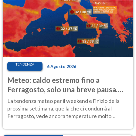
TENDENZA
6 Agosto 2026
Meteo: caldo estremo fino a
Ferragosto, solo una breve pausa.
Ecco dove
La tendenza meteo per il weekend e l'inizio della
prossima settimana, quella che ci condurrà al
Ferragosto, vede ancora temperature molto
elevate