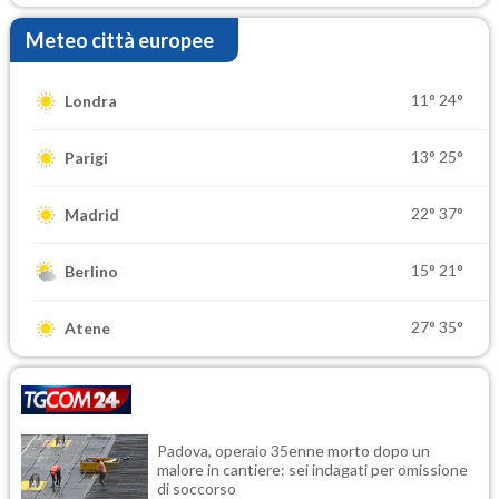
Meteo città europee
11°
24°
Londra
13°
25°
Parigi
22°
37°
Madrid
15°
21°
Berlino
27°
35°
Atene
Padova, operaio 35enne morto dopo un
malore in cantiere: sei indagati per omissione
di soccorso