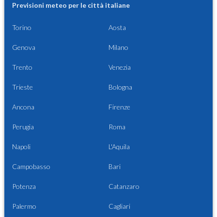
Previsioni meteo per le città italiane
Torino
Aosta
Genova
Milano
Trento
Venezia
Trieste
Bologna
Ancona
Firenze
Perugia
Roma
Napoli
L'Aquila
Campobasso
Bari
Potenza
Catanzaro
Palermo
Cagliari