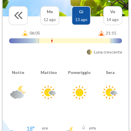
Me
Gi
Ve
12 ago
13 ago
14 ago
06:05
21:15
Luna crescente
Notte
Mattino
Pomeriggio
Sera
18
°
ore
69
%