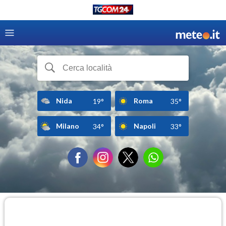
Nida
Roma
19°
35°
Milano
Napoli
34°
33°