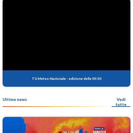
TG Meteo Nazionale
-
edizione delle 05:50
Ultime news
Vedi
tutte