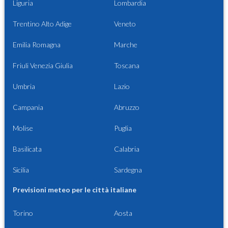
Liguria
Lombardia
Trentino Alto Adige
Veneto
Emilia Romagna
Marche
Friuli Venezia Giulia
Toscana
Umbria
Lazio
Campania
Abruzzo
Molise
Puglia
Basilicata
Calabria
Sicilia
Sardegna
Previsioni meteo per le città italiane
Torino
Aosta