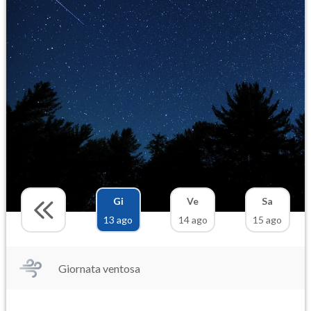
Gi
Ve
Sa
13 ago
14 ago
15 ago
Giornata ventosa