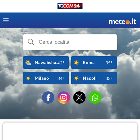
Nawabsha...
Roma
42°
35°
Milano
Napoli
34°
33°