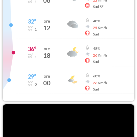
06
22
Km/h
1
Sud SE
32
°
ore
48
%
12
25
Km/h
1
Sud
36
°
ore
48
%
18
26
Km/h
1
Sud
29
°
ore
68
%
00
26
Km/h
0
Sud