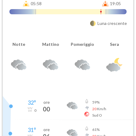
05:58
19:05
Luna crescente
Notte
Mattino
Pomeriggio
Sera
32
°
ore
59
%
00
20
Km/h
0
Sud O
31
°
ore
61
%