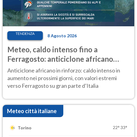
TENDENZA
8 Agosto 2026
Meteo, caldo intenso fino a
Ferragosto: anticiclone africano
ancora protagonista
Anticiclone africano in rinforzo: caldo intenso in
aumento nei prossimi giorni, con valori estremi
verso Ferragosto su gran parte d’Italia
Meteo città italiane
22°
33°
Torino