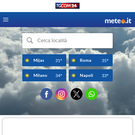
Mijas
Roma
31°
35°
Milano
Napoli
34°
33°