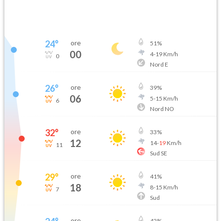
24
°
ore
51
%
00
4
-
19
Km/h
0
Nord E
26
°
ore
39
%
06
5
-
15
Km/h
6
Nord NO
32
°
ore
33
%
12
14
-
19
Km/h
11
Sud SE
29
°
ore
41
%
18
8
-
15
Km/h
7
Sud
ore
42
%