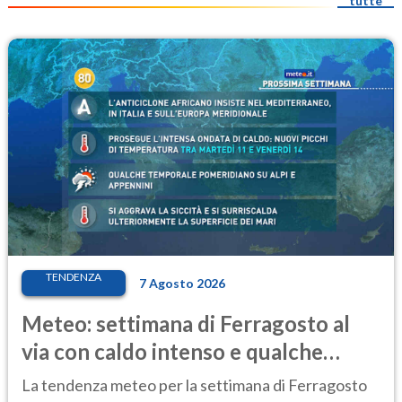
tutte
TENDENZA
7 Agosto 2026
Meteo: settimana di Ferragosto al
via con caldo intenso e qualche
temporale
La tendenza meteo per la settimana di Ferragosto