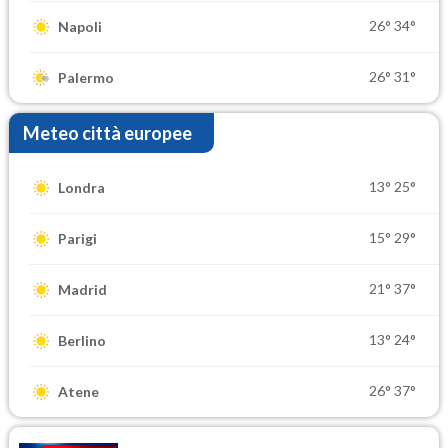
26°
34°
Napoli
26°
31°
Palermo
Meteo città europee
13°
25°
Londra
15°
29°
Parigi
21°
37°
Madrid
13°
24°
Berlino
26°
37°
Atene