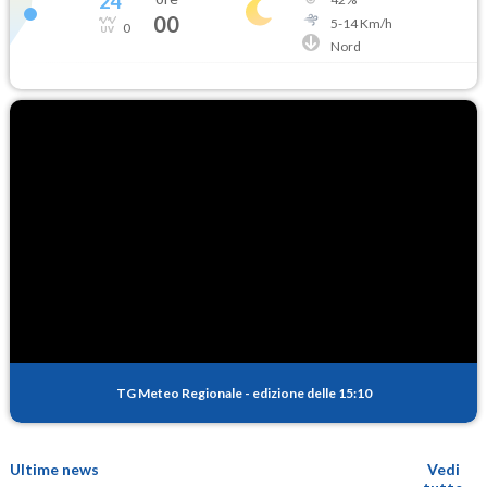
24
°
00
5
-
14
Km/h
0
Nord
TG Meteo Regionale
-
edizione delle 15:10
Ultime news
Vedi