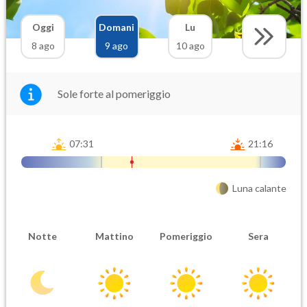
Oggi
Domani
Lu
8 ago
9 ago
10 ago
Sole forte al pomeriggio
07:31
21:16
Luna calante
Notte
Mattino
Pomeriggio
Sera