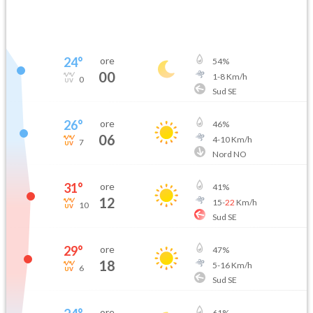
24
°
ore
54
%
00
1
-
8
Km/h
0
Sud SE
26
°
ore
46
%
06
4
-
10
Km/h
7
Nord NO
31
°
ore
41
%
12
15
-
22
Km/h
10
Sud SE
29
°
ore
47
%
18
5
-
16
Km/h
6
Sud SE
ore
61
%