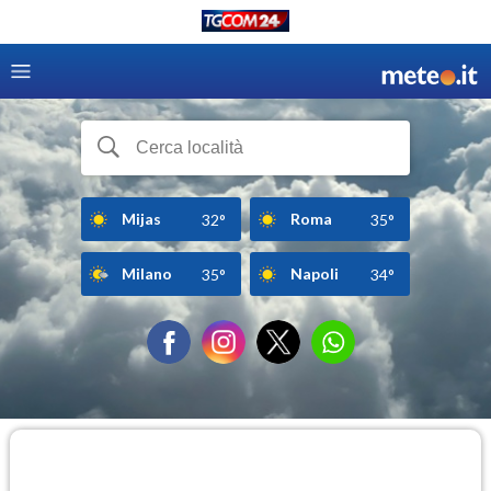
Mijas
Roma
32°
35°
Milano
Napoli
35°
34°