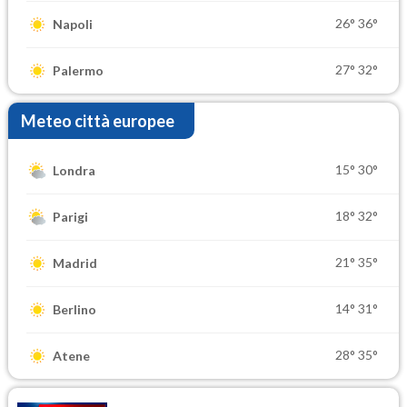
26°
36°
Napoli
27°
32°
Palermo
Meteo città europee
15°
30°
Londra
18°
32°
Parigi
21°
35°
Madrid
14°
31°
Berlino
28°
35°
Atene