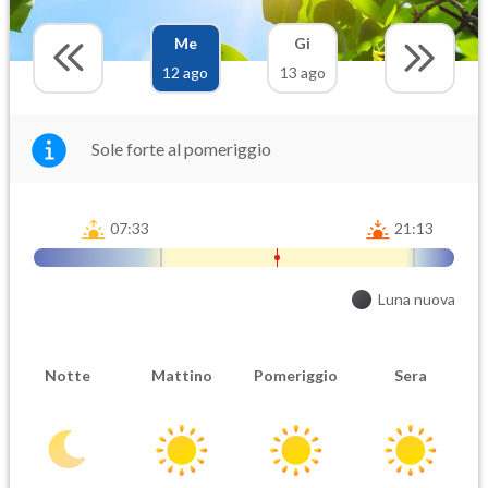
Me
Gi
12 ago
13 ago
Sole forte al pomeriggio
07:33
21:13
Luna nuova
Notte
Mattino
Pomeriggio
Sera