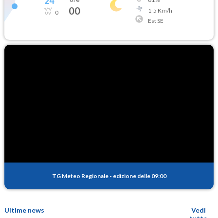
24
°
00
1
-
5
Km/h
0
Est SE
TG Meteo Regionale
-
edizione delle 09:00
Ultime news
Vedi