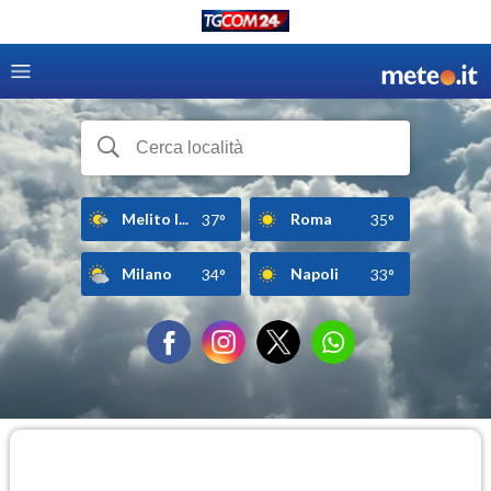
Melito I...
Roma
37°
35°
Milano
Napoli
34°
33°