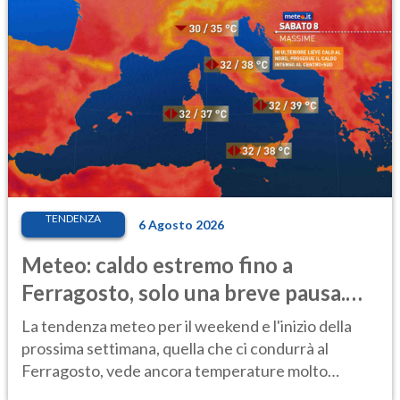
TENDENZA
6 Agosto 2026
Meteo: caldo estremo fino a
Ferragosto, solo una breve pausa.
Ecco dove
La tendenza meteo per il weekend e l'inizio della
prossima settimana, quella che ci condurrà al
Ferragosto, vede ancora temperature molto
elevate