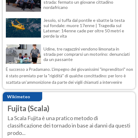
strada: fermato un giovane cittadino
nordafricano
Jesolo, si tuffa dal pontile e sbatte la testa
sul fondale: muore 17enne | Tragedia sul
Latemar: 14enne cade per oltre 50 metri e
perde la vita
Udine, tre ragazzini vendono limonata in
strada per comprarsi un motorino: denunciati
da un passante
È successo a Pradamano. L'impegno dei giovanissimi "imprenditori" non
è stato premiato per la "rigidità" di qualche concittadino: per loro è
scattata un'ammonizione da parte dei vigili chiamati a intervenire
Wikimeteo
Fujita (Scala)
La Scala Fujita è una pratico metodo di
classificazione dei tornado in base ai danni da questi
prodo...