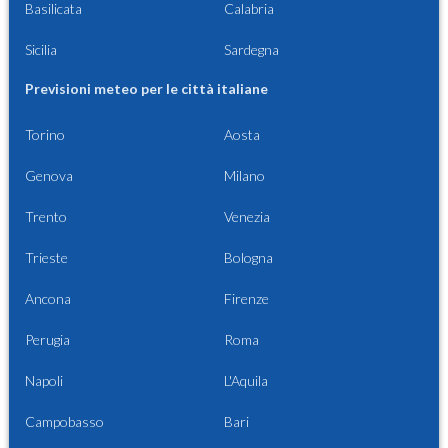
Basilicata
Calabria
Sicilia
Sardegna
Previsioni meteo per le città italiane
Torino
Aosta
Genova
Milano
Trento
Venezia
Trieste
Bologna
Ancona
Firenze
Perugia
Roma
Napoli
L'Aquila
Campobasso
Bari