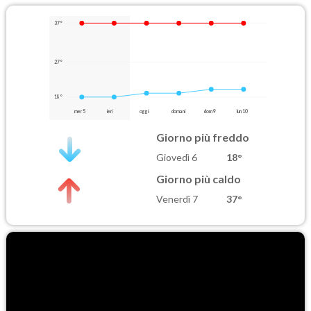
37°
27°
18°
mer 5
ieri
oggi
domani
dom 9
lun 10
Giorno più freddo
Giovedì 6
18°
Giorno più caldo
Venerdì 7
37°