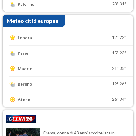
28°
31°
Palermo
Meteo città europee
12°
22°
Londra
15°
23°
Parigi
21°
35°
Madrid
19°
26°
Berlino
26°
34°
Atene
Crema, donna di 43 anni accoltellata in