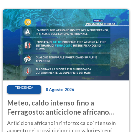
TENDENZA
8 Agosto 2026
Meteo, caldo intenso fino a
Ferragosto: anticiclone africano
ancora protagonista
Anticiclone africano in rinforzo: caldo intenso in
aumento nei prossimi giorni, con valori estremi