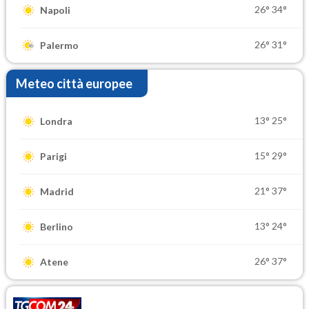
26°
34°
Napoli
26°
31°
Palermo
Meteo città europee
13°
25°
Londra
15°
29°
Parigi
21°
37°
Madrid
13°
24°
Berlino
26°
37°
Atene