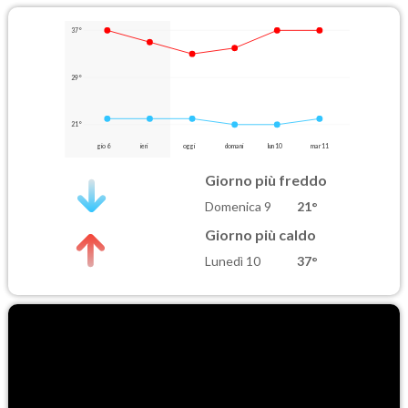
37°
29°
21°
gio 6
ieri
oggi
domani
lun 10
mar 11
Giorno più freddo
Domenica 9
21°
Giorno più caldo
Lunedì 10
37°