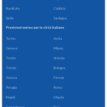
Basilicata
Calabria
Sicilia
Sardegna
Previsioni meteo per le città italiane
Torino
Aosta
Genova
Milano
Trento
Venezia
Trieste
Bologna
Ancona
Firenze
Perugia
Roma
Napoli
L'Aquila
Campobasso
Bari