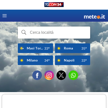
Masi Tor...
Roma
33°
35°
Milano
Napoli
34°
33°