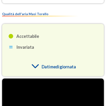
Qualità dell'aria Masi Torello
Accettabile
Invariata
Dati medi giornata
O3
94.4
(Ozono)
NO2
6.0
(Diossido di azoto)