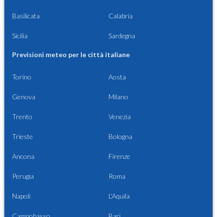
Basilicata
Calabria
Sicilia
Sardegna
Previsioni meteo per le città italiane
Torino
Aosta
Genova
Milano
Trento
Venezia
Trieste
Bologna
Ancona
Firenze
Perugia
Roma
Napoli
L'Aquila
Campobasso
Bari