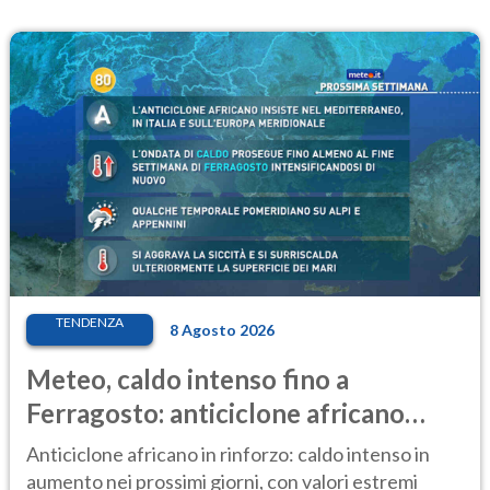
TENDENZA
8 Agosto 2026
Meteo, caldo intenso fino a
Ferragosto: anticiclone africano
ancora protagonista
Anticiclone africano in rinforzo: caldo intenso in
aumento nei prossimi giorni, con valori estremi