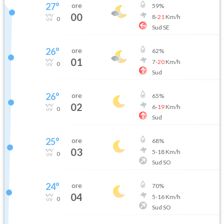
27
°
ore
59
%
00
8
-
21
Km/h
0
Sud SE
26
°
ore
62
%
01
7
-
20
Km/h
0
Sud
26
°
ore
65
%
02
6
-
19
Km/h
0
Sud
25
°
ore
68
%
03
5
-
18
Km/h
0
Sud SO
24
°
ore
70
%
04
5
-
16
Km/h
0
Sud SO