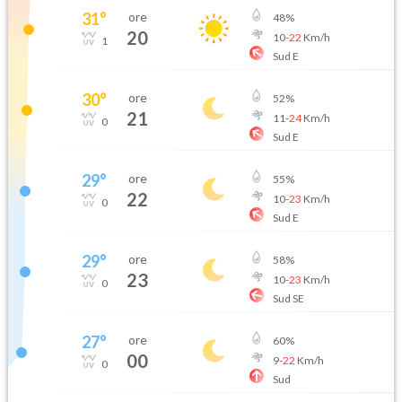
31
°
ore
48
%
20
10
-
22
Km/h
1
Sud E
30
°
ore
52
%
21
11
-
24
Km/h
0
Sud E
29
°
ore
55
%
22
10
-
23
Km/h
0
Sud E
29
°
ore
58
%
23
10
-
23
Km/h
0
Sud SE
27
°
ore
60
%
00
9
-
22
Km/h
0
Sud