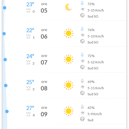
23
°
ore
73
%
05
5
-
15
Km/h
0
Sud SO
22
°
ore
76
%
06
5
-
13
Km/h
1
Sud SO
24
°
ore
72
%
07
5
-
12
Km/h
2
Sud SO
25
°
ore
69
%
08
5
-
11
Km/h
3
Sud SO
27
°
ore
65
%
09
5
-
9
Km/h
4
Sud