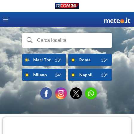
Masi Tor...
Roma
33°
35°
Milano
Napoli
34°
33°