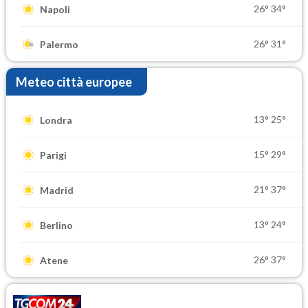
26°
34°
Napoli
26°
31°
Palermo
Meteo città europee
13°
25°
Londra
15°
29°
Parigi
21°
37°
Madrid
13°
24°
Berlino
26°
37°
Atene