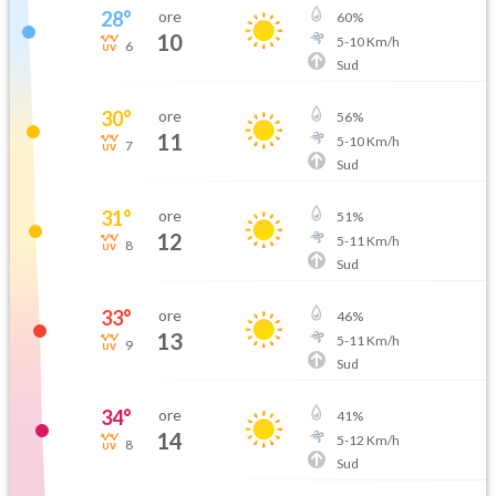
28
°
ore
60
%
10
5
-
10
Km/h
6
Sud
30
°
ore
56
%
11
5
-
10
Km/h
7
Sud
31
°
ore
51
%
12
5
-
11
Km/h
8
Sud
33
°
ore
46
%
13
5
-
11
Km/h
9
Sud
34
°
ore
41
%
14
5
-
12
Km/h
8
Sud