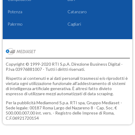
Potenza
Catanzaro
Palermo
Cagliari
Copyright © 1999-2020 RTI S.p.A. Direzione Business Digital -
P.Iva 03976881007 - Tutti i diritti riservati.
Rispetto ai contenuti e ai dati personali trasmessi e/o riprodotti è
vietata ogni utilizzazione funzionale all'addestramento di sistemi
di intelligenza artificiale generativa. È altresì fatto divieto
espresso di utilizzare mezzi automatizzati di data scraping.
Per la pubblicità
Mediamond S.p.a.
RTI spa, Gruppo Mediaset -
Sede legale: 00187 Roma Largo del Nazareno 8 - Cap. Soc. €
500.000.007,00 int. vers. - Registro delle Imprese di Roma,
C.F.06921720154