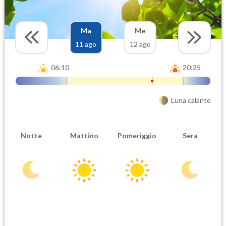
Ma
Me
11 ago
12 ago
06:10
20:25
Luna calante
Notte
Mattino
Pomeriggio
Sera