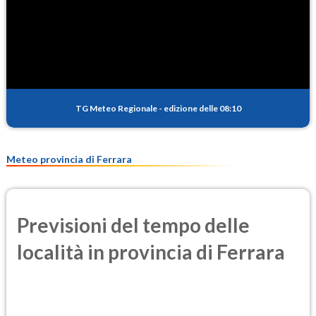
SO2
0.5
(Anidride solforosa)
PM10
16.3
(Materia particolata)
TG Meteo Regionale
-
edizione delle 08:10
PM25
10.3
(Materia particolata)
Meteo provincia di Ferrara
Previsioni del tempo delle
località in provincia di Ferrara