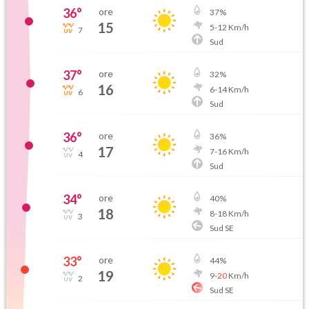
36
°
ore
37
%
15
5
-
12
Km/h
7
Sud
37
°
ore
32
%
16
6
-
14
Km/h
6
Sud
36
°
ore
36
%
17
7
-
16
Km/h
4
Sud
34
°
ore
40
%
18
8
-
18
Km/h
3
Sud SE
33
°
ore
44
%
19
9
-
20
Km/h
2
Sud SE