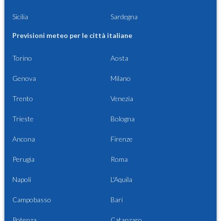
Sicilia
Sardegna
Previsioni meteo per le città italiane
Torino
Aosta
Genova
Milano
Trento
Venezia
Trieste
Bologna
Ancona
Firenze
Perugia
Roma
Napoli
L'Aquila
Campobasso
Bari
Potenza
Catanzaro