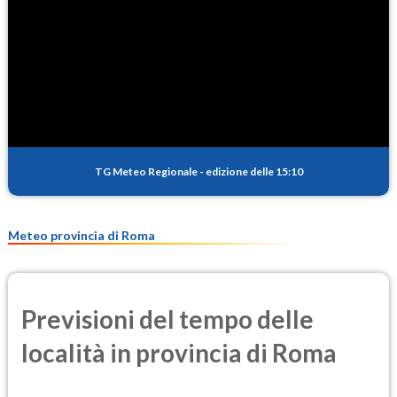
NO2
6.4
(Diossido di azoto)
SO2
0.6
(Anidride solforosa)
PM10
23.7
(Materia particolata)
TG Meteo Regionale
-
edizione delle 15:10
PM25
12.2
(Materia particolata)
Meteo provincia di Roma
Previsioni del tempo delle
località in provincia di Roma