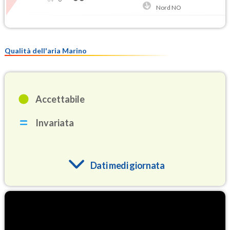
Nord NO
Qualità dell'aria Marino
Accettabile
Invariata
Dati medi giornata
O3
83.1
(Ozono)