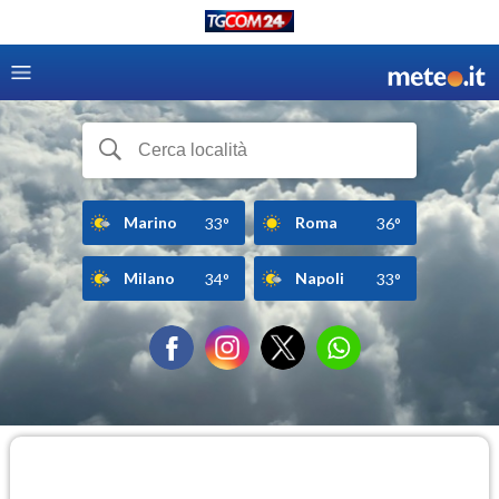
Marino
Roma
33°
36°
Milano
Napoli
34°
33°