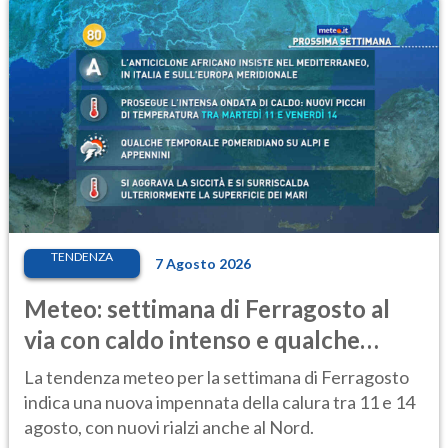
TENDENZA
7 Agosto 2026
Meteo: settimana di Ferragosto al
via con caldo intenso e qualche
temporale
La tendenza meteo per la settimana di Ferragosto
indica una nuova impennata della calura tra 11 e 14
agosto, con nuovi rialzi anche al Nord.