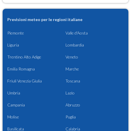
Previsioni meteo per le regioni italiane
Piemonte
Valle d'Aosta
Liguria
Lombardia
Trentino Alto Adige
Veneto
Emilia Romagna
Marche
Friuli Venezia Giulia
Toscana
Umbria
Lazio
Campania
Abruzzo
Molise
Puglia
Basilicata
Calabria