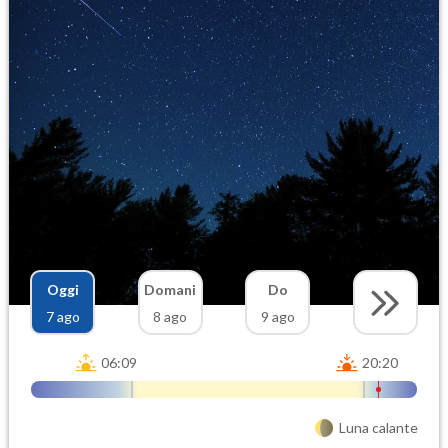
Oggi
Domani
Do
7 ago
8 ago
9 ago
06:09
20:20
Luna calante