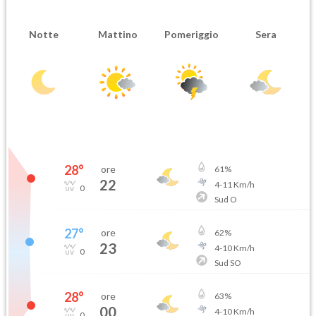
Notte
Mattino
Pomeriggio
Sera
28
°
ore
61
%
22
4
-
11
Km/h
0
Sud O
27
°
ore
62
%
23
4
-
10
Km/h
0
Sud SO
28
°
ore
63
%
00
4
-
10
Km/h
0