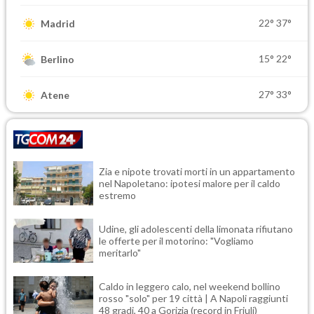
22°
37°
Madrid
15°
22°
Berlino
27°
33°
Atene
Zia e nipote trovati morti in un appartamento
nel Napoletano: ipotesi malore per il caldo
estremo
Udine, gli adolescenti della limonata rifiutano
le offerte per il motorino: "Vogliamo
meritarlo"
Caldo in leggero calo, nel weekend bollino
rosso "solo" per 19 città | A Napoli raggiunti
48 gradi, 40 a Gorizia (record in Friuli)