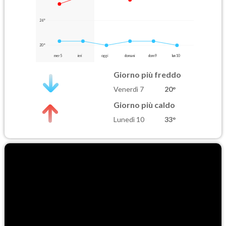
26°
20°
mer 5
ieri
oggi
domani
dom 9
lun 10
Giorno più freddo
Venerdì 7
20°
Giorno più caldo
Lunedì 10
33°