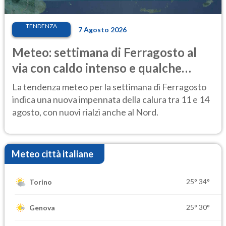
TENDENZA
7 Agosto 2026
Meteo: settimana di Ferragosto al
via con caldo intenso e qualche
temporale
La tendenza meteo per la settimana di Ferragosto
indica una nuova impennata della calura tra 11 e 14
agosto, con nuovi rialzi anche al Nord.
Meteo città italiane
25°
34°
Torino
25°
30°
Genova