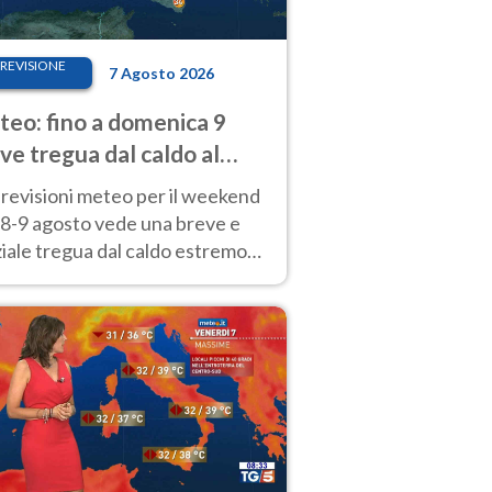
REVISIONE
7 Agosto 2026
eo: fino a domenica 9
ve tregua dal caldo al
d! Altrove calura e afa
revisioni meteo per il weekend
'8-9 agosto vede una breve e
iale tregua dal caldo estremo
Nord mentre altrove persistono
radi.