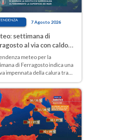
TENDENZA
7 Agosto 2026
eo: settimana di
ragosto al via con caldo
enso e qualche temporale
tendenza meteo per la
imana di Ferragosto indica una
a impennata della calura tra
 14 agosto, con nuovi rialzi
he al Nord.