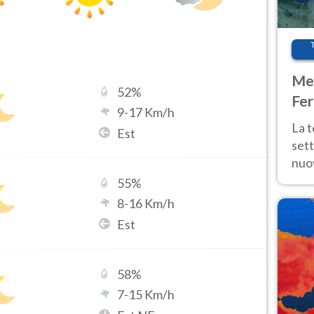
Met
52
%
Fer
9
-
17
Km/h
int
La 
Est
sett
nuov
11 e
55
%
anc
8
-
16
Km/h
Est
58
%
7
-
15
Km/h