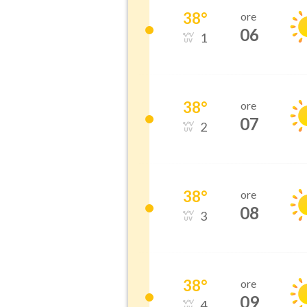
38
°
ore
06
1
38
°
ore
07
2
38
°
ore
08
3
38
°
ore
09
4