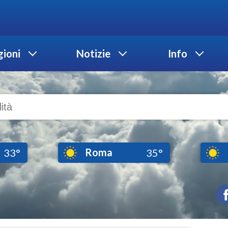
ioni
Notizie
Info
Roma
33°
35°