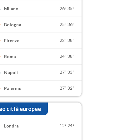
26°
35°
Milano
25°
36°
Bologna
22°
38°
Firenze
24°
38°
Roma
27°
33°
Napoli
27°
32°
Palermo
o città europee
12°
24°
Londra