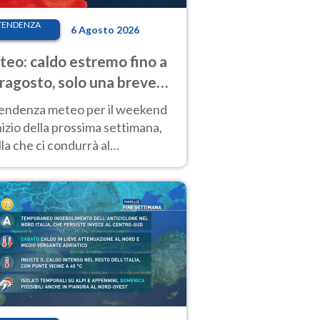
TENDENZA
6 Agosto 2026
eo: caldo estremo fino a
ragosto, solo una breve
sa. Ecco dove
tendenza meteo per il weekend
inizio della prossima settimana,
la che ci condurrà al
ragosto, vede ancora
perature molto elevate