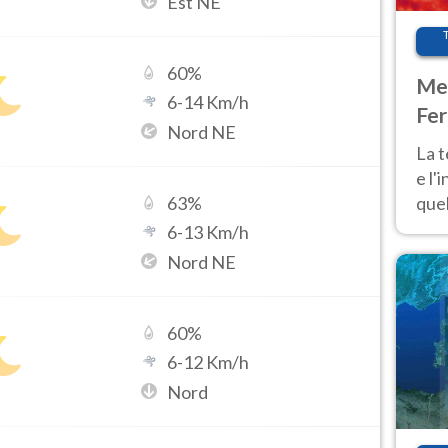
Est NE
60
%
Met
6
-
14
Km/h
Fer
Nord NE
pau
La 
e l'
quel
63
%
Fer
6
-
13
Km/h
tem
Nord NE
60
%
6
-
12
Km/h
Nord