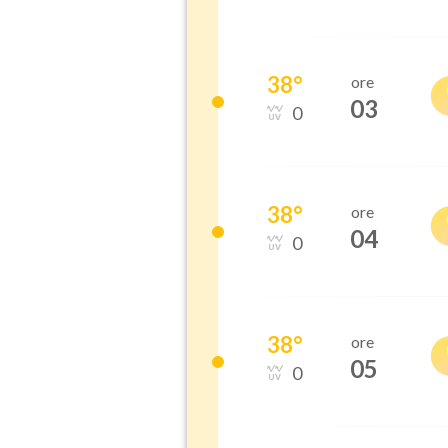
38
°
ore
03
0
38
°
ore
04
0
38
°
ore
05
0