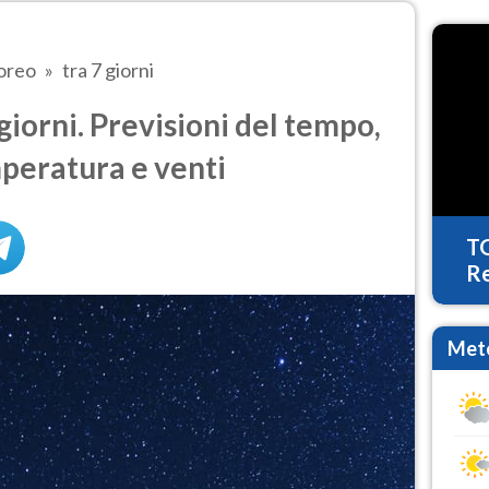
oreo
tra 7 giorni
iorni. Previsioni del tempo,
mperatura e venti
T
Re
Mete