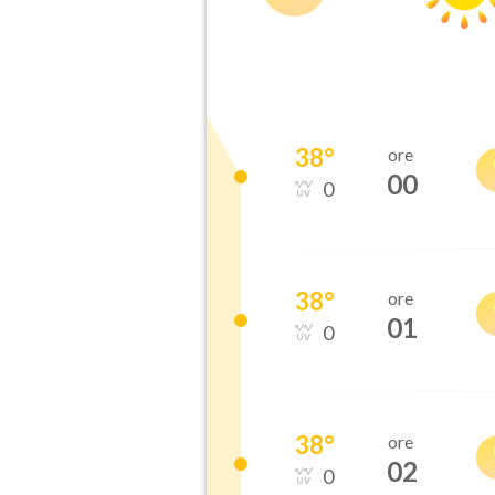
38
°
ore
00
0
38
°
ore
01
0
38
°
ore
02
0