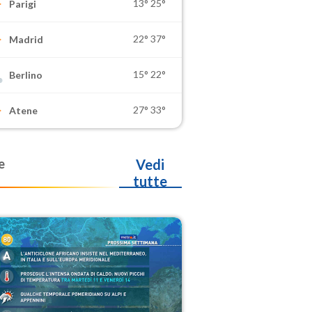
13°
25°
Parigi
22°
37°
Madrid
15°
22°
Berlino
27°
33°
Atene
e
Vedi
tutte