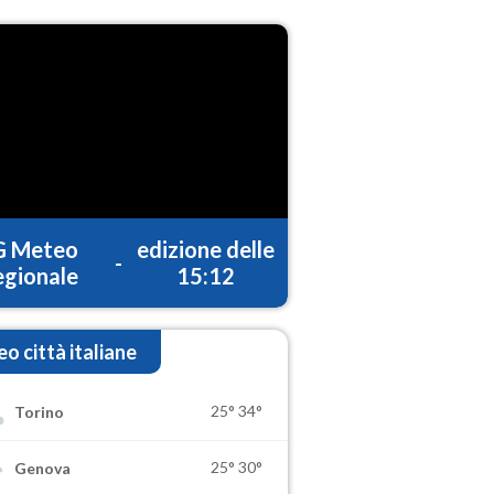
G Meteo
edizione delle
-
gionale
15:12
o città italiane
25°
34°
Torino
25°
30°
Genova