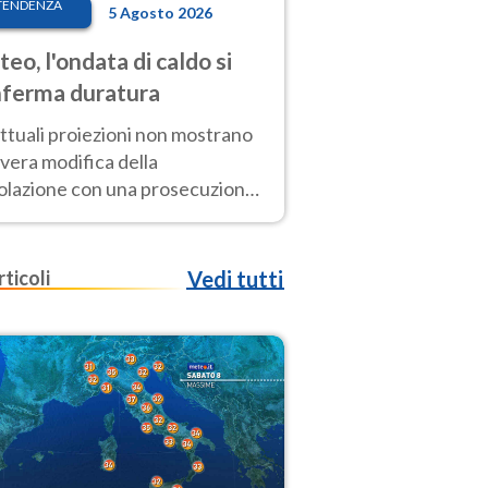
TENDENZA
5 Agosto 2026
eo, l'ondata di caldo si
ferma duratura
ttuali proiezioni non mostrano
vera modifica della
colazione con una prosecuzione
caldo fuori scala per molti
ni, compresa la settimana di
ragosto
rticoli
Vedi tutti