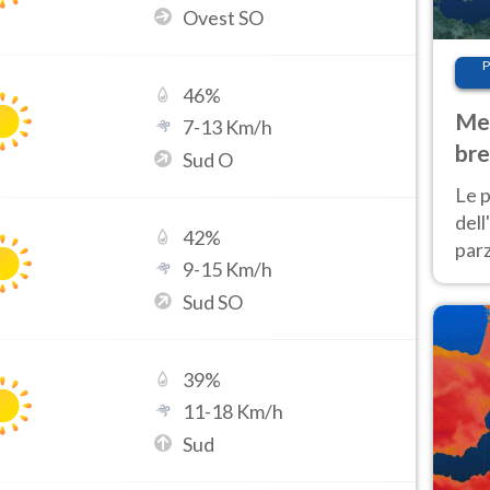
Ovest SO
P
46
%
Met
7
-
13
Km/h
bre
Sud O
Nor
Le p
dell
42
%
parz
9
-
15
Km/h
al 
Sud SO
40 g
39
%
11
-
18
Km/h
Sud