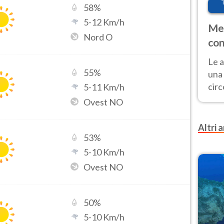
58
%
5
-
12
Km/h
Met
Nord O
con
Le a
55
%
una 
cir
5
-
11
Km/h
del 
Ovest NO
gior
Fer
Altri a
53
%
5
-
10
Km/h
Ovest NO
50
%
5
-
10
Km/h