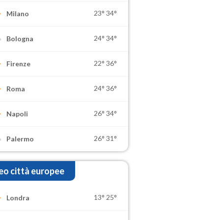
23°
34°
Milano
24°
34°
Bologna
22°
36°
Firenze
24°
36°
Roma
26°
34°
Napoli
26°
31°
Palermo
o città europee
13°
25°
Londra