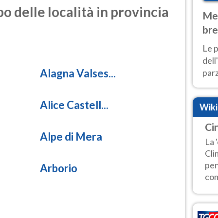
o delle località in provincia
Met
bre
Nor
Le p
dell
Alagna Valses...
parz
al 
40 g
Alice Castell...
Wik
Ci
Alpe di Mera
La 
Cli
pen
Arborio
com