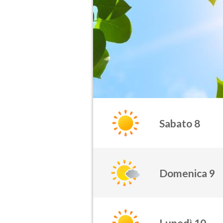
Sabato 8
Domenica 9
Lunedì 10