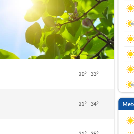
20°
33°
21°
34°
Mete
21°
35°