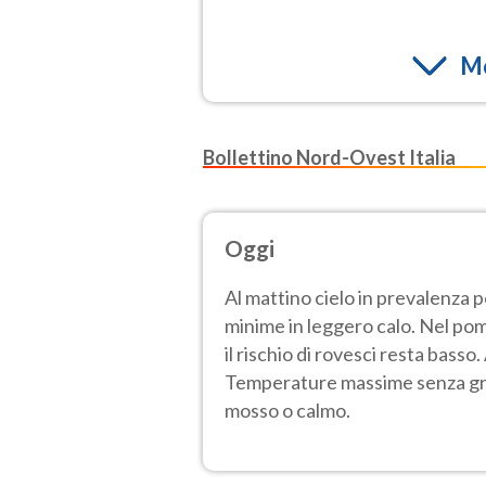
Mo
Bollettino Nord-Ovest Italia
Oggi
Al mattino cielo in prevalenza 
minime in leggero calo. Nel pom
il rischio di rovesci resta bass
Temperature massime senza gros
mosso o calmo.