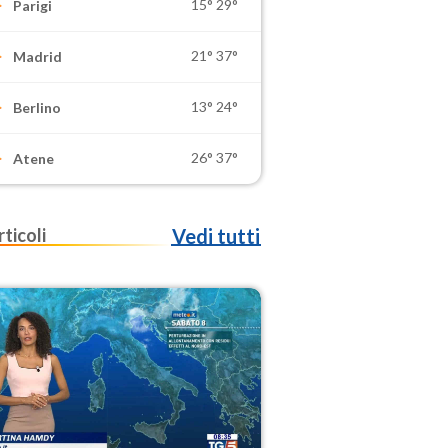
15°
29°
Parigi
21°
37°
Madrid
13°
24°
Berlino
26°
37°
Atene
rticoli
Vedi tutti