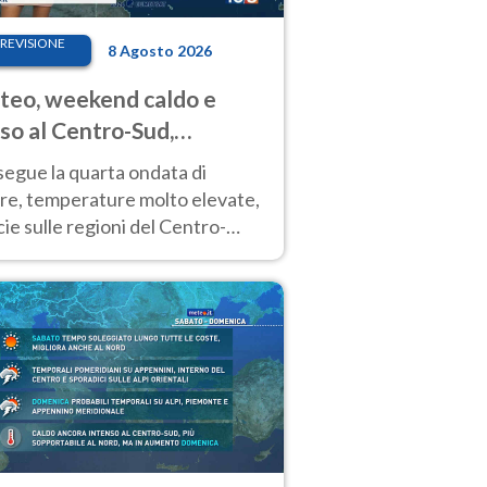
REVISIONE
8 Agosto 2026
eo, weekend caldo e
so al Centro-Sud,
porali sui rilievi
segue la quarta ondata di
ore, temperature molto elevate,
ie sulle regioni del Centro-
 Nuovi temporali di calore sulle
e montuose