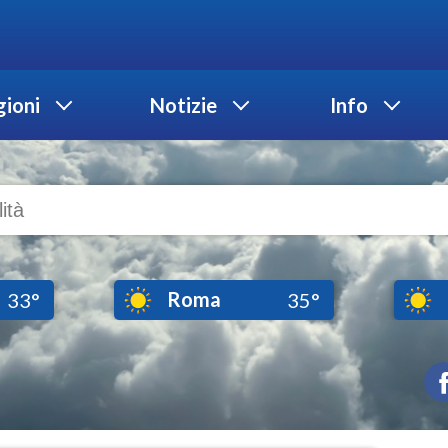
ioni
Notizie
Info
Roma
33°
35°