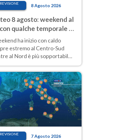
REVISIONE
8 Agosto 2026
eo 8 agosto: weekend al
 con qualche temporale e
do estremo al Centro-Sud
eekend ha inizio con caldo
pre estremo al Centro-Sud
re al Nord è più sopportabile
 a domenica 9. Temporali di
re sui rilievi.
REVISIONE
7 Agosto 2026