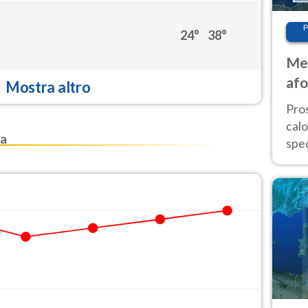
P
24°
38°
Met
afo
Mostra altro
tem
Pro
cal
na
spec
Sud.
are