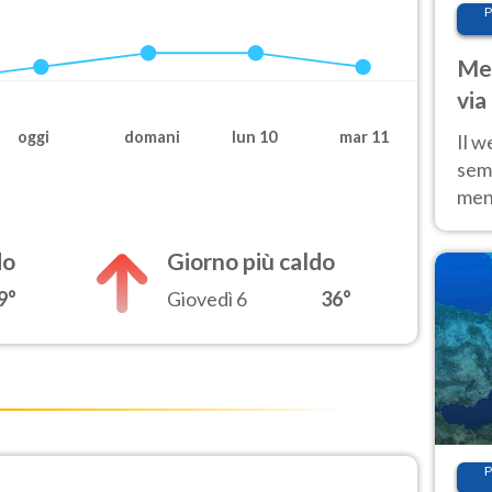
P
Met
via
cal
oggi
domani
lun 10
mar 11
Il w
sem
ment
fino
calo
do
Giorno più caldo
9°
Giovedì 6
36°
P