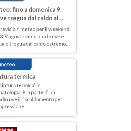
eo: fino a domenica 9
ve tregua dal caldo al
d! Altrove calura e afa
revisioni meteo per il weekend
'8-9 agosto vede una breve e
iale tregua dal caldo estremo
Nord mentre altrove persistono
radi.
imeteo
ntura termica
'cintura termica', in
matologia, è la parte di un
dio ove il riscaldamento per
pressione...