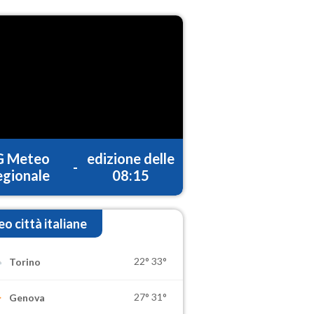
G Meteo
edizione delle
-
gionale
08:15
o città italiane
22°
33°
Torino
27°
31°
Genova