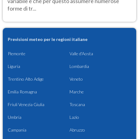
variabile e che per questo assumere numerose
forme di tr...
Previsioni meteo per le regioni italiane
Piemonte
Valle d'Aosta
Liguria
Lombardia
Trentino Alto Adige
Veneto
Emilia Romagna
Marche
Friuli Venezia Giulia
Toscana
Umbria
Lazio
Campania
Abruzzo