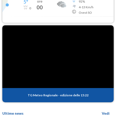
5
°
ore
92
%
00
4
-
13
Km/h
0
Ovest SO
TG Meteo Regionale
-
edizione delle 15:22
Ultime news
Vedi