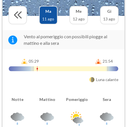
Ma
Me
Gi
11 ago
12 ago
13 ago
Vento al pomeriggio con possibili piogge al
mattino e alla sera
05:29
21:54
Luna calante
Notte
Mattino
Pomeriggio
Sera