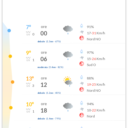
7
°
ore
91
%
00
17
-
31
Km/h
0
Nord NO
debole
(
1.3mm
-
67
%)
9
°
ore
97
%
06
15
-
26
Km/h
1
Sud O
moderata
(
3.4mm
-
82
%)
13
°
ore
88
%
12
19
-
25
Km/h
3
Nord NO
debole
(
1.2mm
-
40
%)
10
°
ore
94
%
18
10
-
22
Km/h
1
Nord
debole
(
1.4mm
-
79
%)