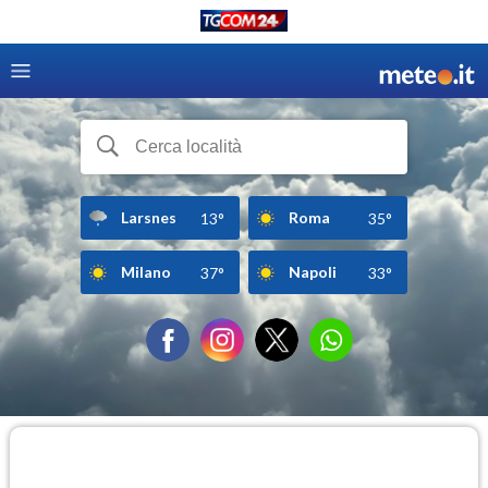
Larsnes
Roma
13°
35°
Milano
Napoli
37°
33°