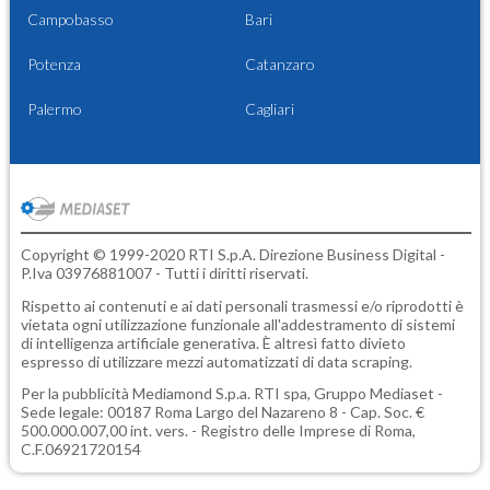
Campobasso
Bari
Potenza
Catanzaro
Palermo
Cagliari
Copyright © 1999-2020 RTI S.p.A. Direzione Business Digital -
P.Iva 03976881007 - Tutti i diritti riservati.
Rispetto ai contenuti e ai dati personali trasmessi e/o riprodotti è
vietata ogni utilizzazione funzionale all'addestramento di sistemi
di intelligenza artificiale generativa. È altresì fatto divieto
espresso di utilizzare mezzi automatizzati di data scraping.
Per la pubblicità
Mediamond S.p.a.
RTI spa, Gruppo Mediaset -
Sede legale: 00187 Roma Largo del Nazareno 8 - Cap. Soc. €
500.000.007,00 int. vers. - Registro delle Imprese di Roma,
C.F.06921720154