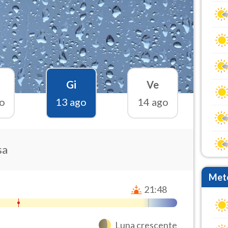
Gi
Ve
o
13 ago
14 ago
sa
Mete
21:48
Luna crescente