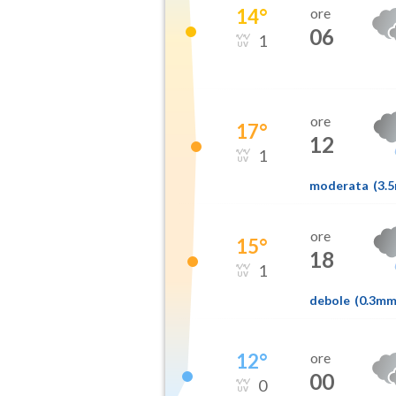
14
°
ore
06
1
ore
17
°
12
1
moderata
(
3.
ore
15
°
18
1
debole
(
0.3m
12
°
ore
00
0