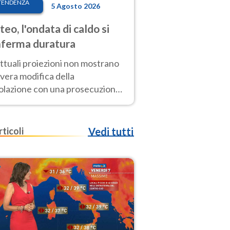
TENDENZA
5 Agosto 2026
eo, l'ondata di caldo si
ferma duratura
ttuali proiezioni non mostrano
vera modifica della
colazione con una prosecuzione
caldo fuori scala per molti
ni, compresa la settimana di
ragosto
rticoli
Vedi tutti