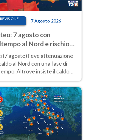
REVISIONE
7 Agosto 2026
eo: 7 agosto con
tempo al Nord e rischio
ifragi. Altrove caldo
 (7 agosto) lieve attenuazione
tremo
caldo al Nord con una fase di
empo. Altrove insiste il caldo
emo con picchi di 40°C. Le
isioni