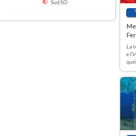
Sud SO
Met
Fer
pau
La 
e l'
quel
Fer
tem