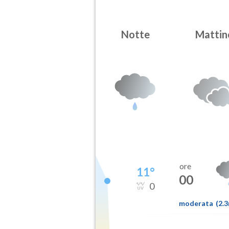
Notte
Mattin
ore
11
°
00
0
moderata
(
2.