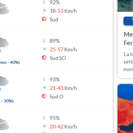
92
%
18
-
53
Km/h
Sud
Met
89
%
Fer
25
-
57
Km/h
int
La 
Sud SO
sett
5mm
-
40
%)
nuov
11 e
93
%
anc
21
-
43
Km/h
Sud O
m
-
30
%)
95
%
20
-
42
Km/h