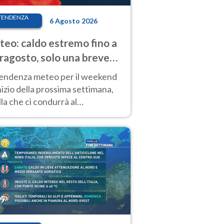
TENDENZA
6 Agosto 2026
eo: caldo estremo fino a
ragosto, solo una breve
sa. Ecco dove
tendenza meteo per il weekend
inizio della prossima settimana,
la che ci condurrà al
ragosto, vede ancora
perature molto elevate