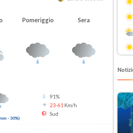
o
Pomeriggio
Sera
Notizi
91
%
23
-
61
Km/h
Sud
3mm
-
30
%)