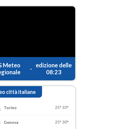
G Meteo
edizione delle
-
gionale
08:23
o città italiane
25°
33°
Torino
25°
30°
Genova