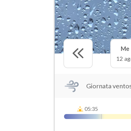
Me
12 ag
Giornata vento
05:35