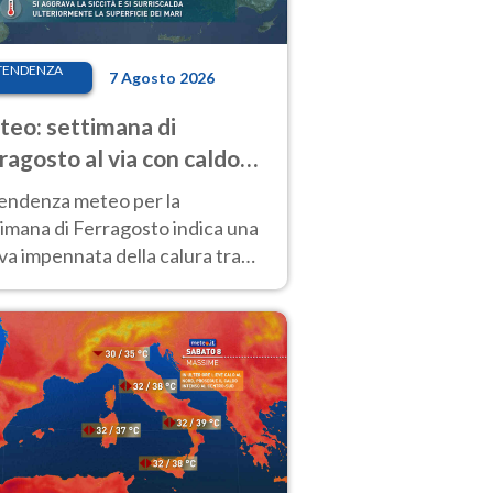
TENDENZA
7 Agosto 2026
eo: settimana di
ragosto al via con caldo
enso e qualche temporale
tendenza meteo per la
imana di Ferragosto indica una
a impennata della calura tra
 14 agosto, con nuovi rialzi
he al Nord.