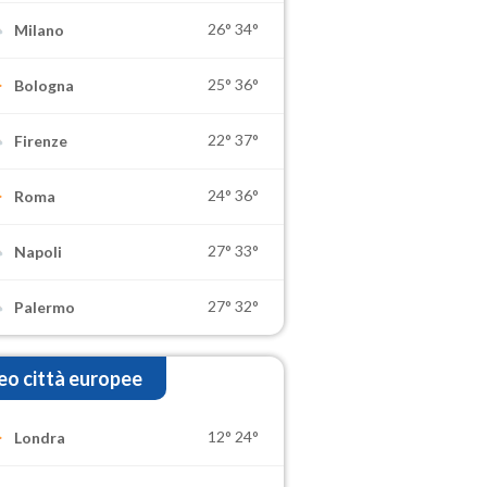
26°
34°
Milano
25°
36°
Bologna
22°
37°
Firenze
24°
36°
Roma
27°
33°
Napoli
27°
32°
Palermo
o città europee
12°
24°
Londra