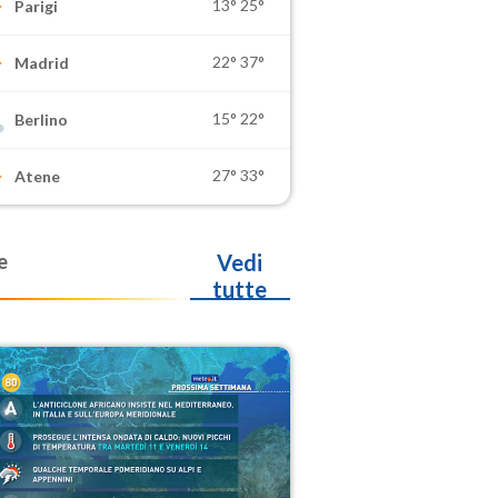
13°
25°
Parigi
22°
37°
Madrid
15°
22°
Berlino
27°
33°
Atene
e
Vedi
tutte