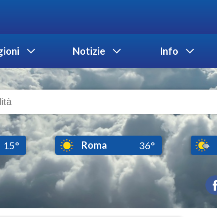
ioni
Notizie
Info
Roma
15°
36°