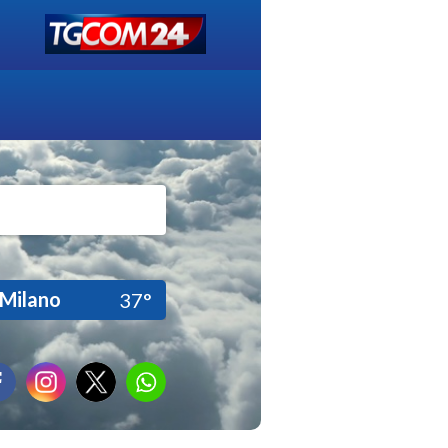
Milano
37°