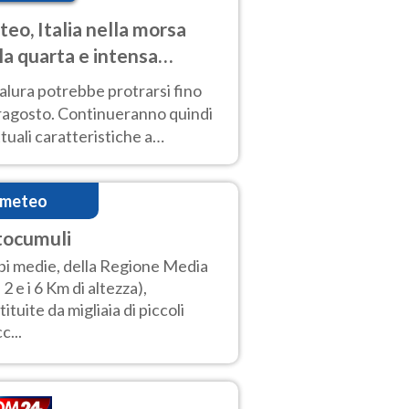
eo, Italia nella morsa
la quarta e intensa
ata di caldo
alura potrebbe protrarsi fino
ragosto. Continueranno quindi
ttuali caratteristiche a
inare le prossime giornate:
o estremo e temporali di calore
imeteo
tocumuli
i medie, della Regione Media
a 2 e i 6 Km di altezza),
tituite da migliaia di piccoli
c...