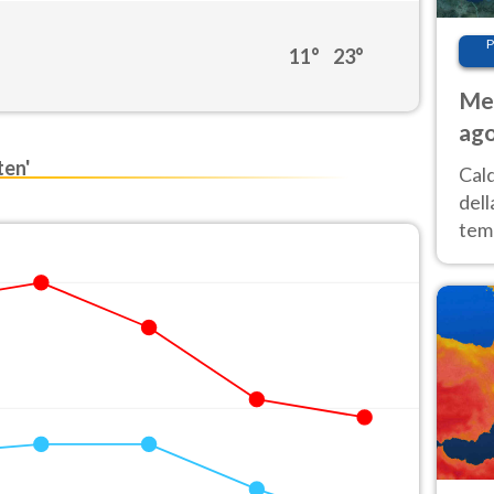
P
11°
23°
Met
ago
ai 
en'
Cal
dell
temp
inte
tre