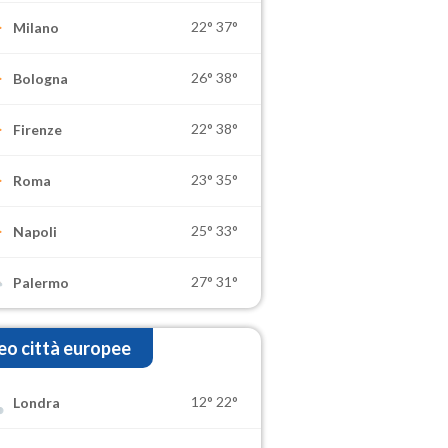
22°
37°
Milano
26°
38°
Bologna
22°
38°
Firenze
23°
35°
Roma
25°
33°
Napoli
27°
31°
Palermo
o città europee
12°
22°
Londra