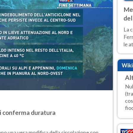
Met
del
ond
La c
Fer
le a
dom
cald
Wik
Al
Nub
(tr
cos
fioc
si conferma duratura
ano una vera modifica della circolazione con