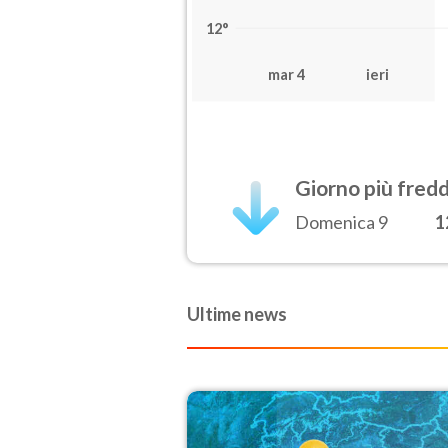
12°
mar 4
ieri
Giorno più fred
Domenica 9
1
Ultime news