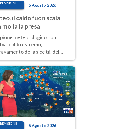
REVISIONE
5 Agosto 2026
eo, il caldo fuori scala
 molla la presa
copione meteorologico non
bia: caldo estremo,
avamento della siccità, del
hio incendi e temporali di
ore. Nessun cambiamento fino
ragosto
REVISIONE
5 Agosto 2026