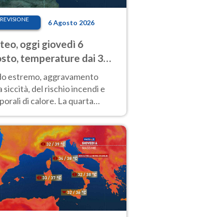
REVISIONE
6 Agosto 2026
eo, oggi giovedì 6
sto, temperature dai 33
40 gradi
do estremo, aggravamento
a siccità, del rischio incendi e
orali di calore. La quarta
nsa ondata di calore non dà
gua e durerà fino Ferragosto