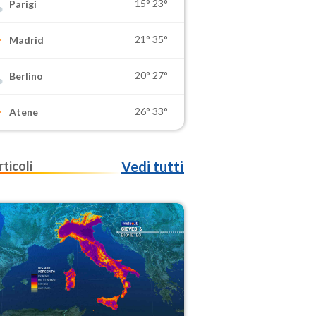
15°
23°
Parigi
21°
35°
Madrid
20°
27°
Berlino
26°
33°
Atene
rticoli
Vedi tutti