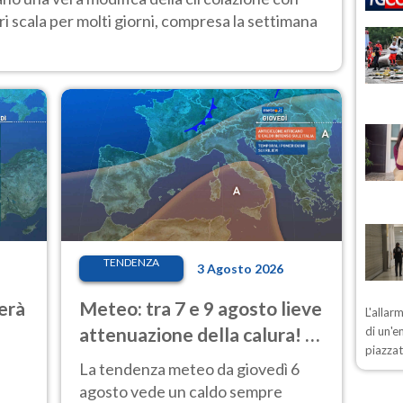
i scala per molti giorni, compresa la settimana
TENDENZA
3 Agosto 2026
erà
Meteo: tra 7 e 9 agosto lieve
L'allar
attenuazione della calura! Al
di un'e
piazzat
Nord rischio temporali
La tendenza meteo da giovedì 6
agosto vede un caldo sempre