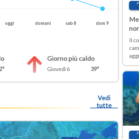
P
Met
oggi
domani
sab 8
dom 9
non
Il 
cam
aggr
do
Giorno più caldo
risc
2°
Giovedì 6
39°
cal
Fer
Vedi
tutte
P