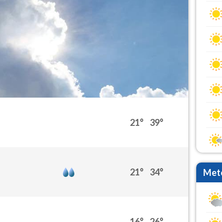
21°
39°
21°
34°
Mete
16°
26°