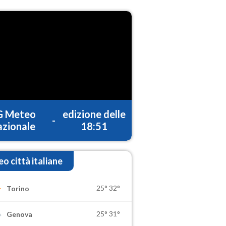
G Meteo
edizione delle
-
zionale
18:51
o città italiane
25°
32°
Torino
25°
31°
Genova