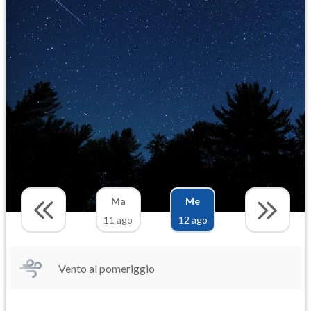
Ma
Me
11 ago
12 ago
Vento al pomeriggio