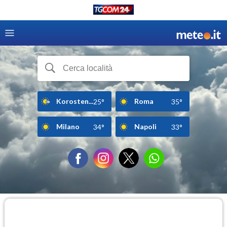
Korosten...
Roma
25°
35°
Milano
Napoli
34°
33°