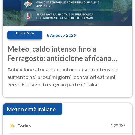
TENDENZA
8 Agosto 2026
Meteo, caldo intenso fino a
Ferragosto: anticiclone africano
ancora protagonista
Anticiclone africano in rinforzo: caldo intenso in
aumento nei prossimi giorni, con valori estremi
verso Ferragosto su gran parte d’Italia
Meteo città italiane
22°
33°
Torino