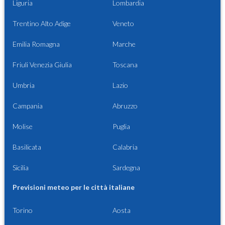
Liguria
Lombardia
Trentino Alto Adige
Veneto
Emilia Romagna
Marche
Friuli Venezia Giulia
Toscana
Umbria
Lazio
Campania
Abruzzo
Molise
Puglia
Basilicata
Calabria
Sicilia
Sardegna
Previsioni meteo per le città italiane
Torino
Aosta