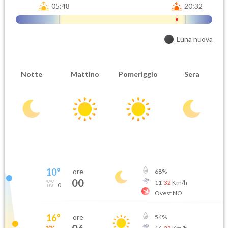
05:48
20:32
Luna nuova
Notte
Mattino
Pomeriggio
Sera
10
°
ore
68
%
00
11
-
32
Km/h
0
Ovest NO
16
°
ore
54
%