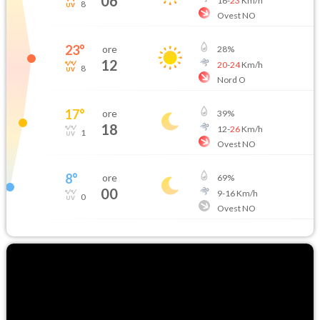
06
16
-
23
Km/h
8
Ovest NO
23
°
ore
28
%
12
20
-
24
Km/h
8
Nord O
17
°
ore
39
%
18
12
-
26
Km/h
1
Ovest NO
8
°
ore
69
%
00
9
-
16
Km/h
0
Ovest NO