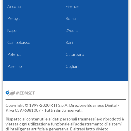
Ancona
Firenze
Perugia
Roma
Napoli
L'Aquila
Campobasso
Bari
Potenza
Catanzaro
Palermo
Cagliari
Copyright © 1999-2020 RTI S.p.A. Direzione Business Digital -
P.Iva 03976881007 - Tutti i diritti riservati.
Rispetto ai contenuti e ai dati personali trasmessi e/o riprodotti è
vietata ogni utilizzazione funzionale all'addestramento di sistemi
di intelligenza artificiale generativa. È altresì fatto divieto