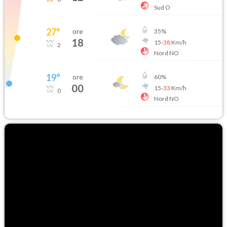
Sud O
27
°
ore
35
%
18
15
-
38
Km/h
2
Nord NO
19
°
ore
60
%
00
15
-
33
Km/h
0
Nord NO