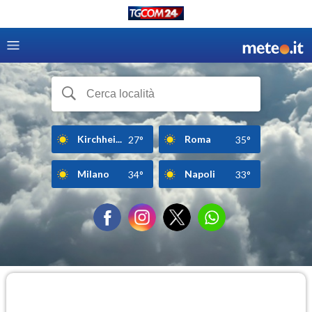
Kirchhei...
Roma
27°
35°
Milano
Napoli
34°
33°