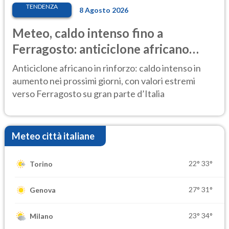
TENDENZA
8 Agosto 2026
Meteo, caldo intenso fino a
Ferragosto: anticiclone africano
ancora protagonista
Anticiclone africano in rinforzo: caldo intenso in
aumento nei prossimi giorni, con valori estremi
verso Ferragosto su gran parte d’Italia
Meteo città italiane
22°
33°
Torino
27°
31°
Genova
23°
34°
Milano