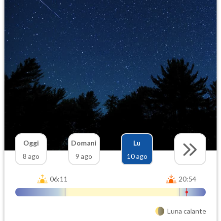
Oggi
Domani
Lu
8 ago
9 ago
10 ago
06:11
20:54
Luna calante