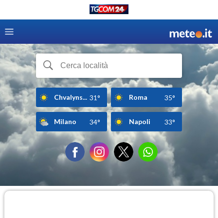
Chvalyns...
Roma
31°
35°
Milano
Napoli
34°
33°