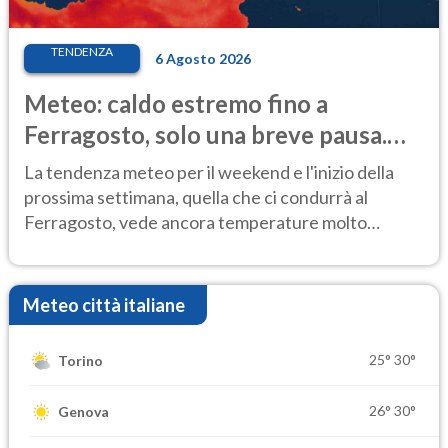
TENDENZA
6 Agosto 2026
Meteo: caldo estremo fino a
Ferragosto, solo una breve pausa.
Ecco dove
La tendenza meteo per il weekend e l'inizio della
prossima settimana, quella che ci condurrà al
Ferragosto, vede ancora temperature molto
elevate
Meteo città italiane
25°
30°
Torino
26°
30°
Genova