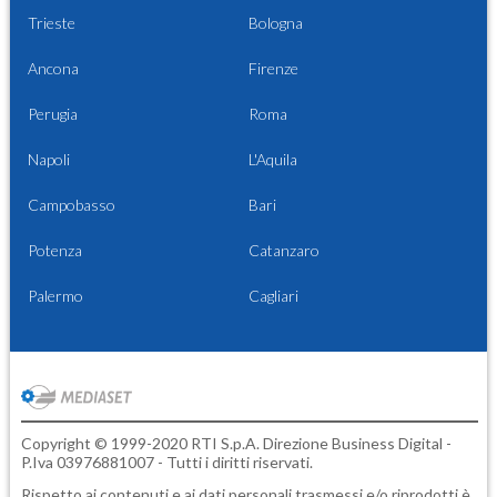
Trieste
Bologna
Ancona
Firenze
Perugia
Roma
Napoli
L'Aquila
Campobasso
Bari
Potenza
Catanzaro
Palermo
Cagliari
Copyright © 1999-2020 RTI S.p.A. Direzione Business Digital -
P.Iva 03976881007 - Tutti i diritti riservati.
Rispetto ai contenuti e ai dati personali trasmessi e/o riprodotti è