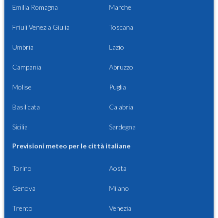
Emilia Romagna
Marche
Friuli Venezia Giulia
Toscana
Umbria
Lazio
Campania
Abruzzo
Molise
Puglia
Basilicata
Calabria
Sicilia
Sardegna
Previsioni meteo per le città italiane
Torino
Aosta
Genova
Milano
Trento
Venezia