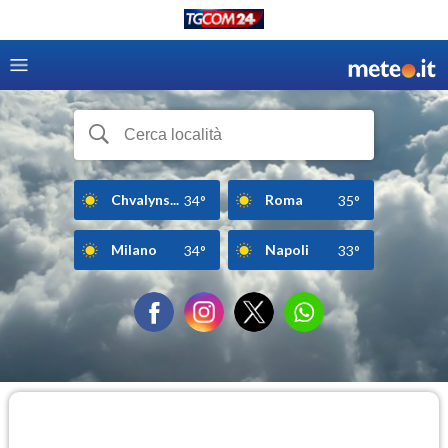
Chvalyns...
Roma
34°
35°
Milano
Napoli
34°
33°