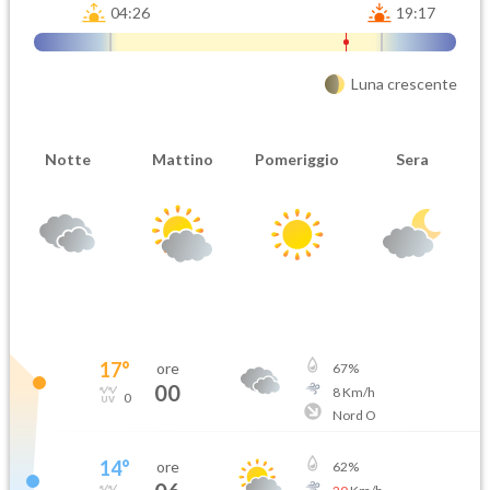
04:26
19:17
Luna crescente
Notte
Mattino
Pomeriggio
Sera
17
°
ore
67
%
00
8
Km/h
0
Nord O
14
°
ore
62
%