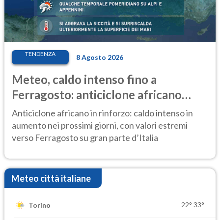
TENDENZA
8 Agosto 2026
Meteo, caldo intenso fino a
Ferragosto: anticiclone africano
ancora protagonista
Anticiclone africano in rinforzo: caldo intenso in
aumento nei prossimi giorni, con valori estremi
verso Ferragosto su gran parte d’Italia
Meteo città italiane
22°
33°
Torino