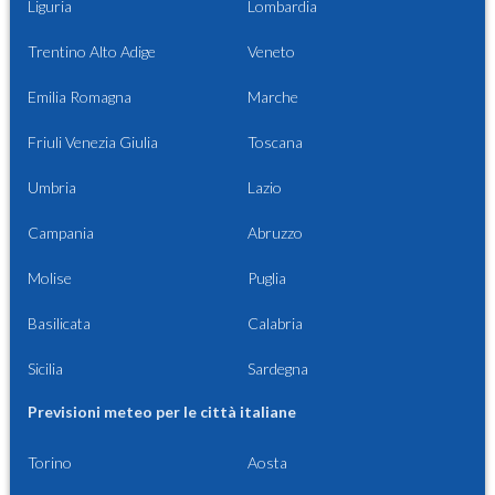
Liguria
Lombardia
Trentino Alto Adige
Veneto
Emilia Romagna
Marche
Friuli Venezia Giulia
Toscana
Umbria
Lazio
Campania
Abruzzo
Molise
Puglia
Basilicata
Calabria
Sicilia
Sardegna
Previsioni meteo per le città italiane
Torino
Aosta