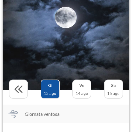
Gi
Ve
Sa
13 ago
14 ago
15 ago
Giornata ventosa