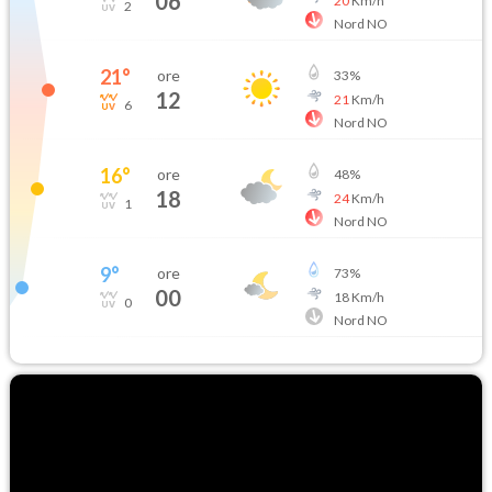
06
20
Km/h
2
Nord NO
21
°
ore
33
%
12
21
Km/h
6
Nord NO
16
°
ore
48
%
18
24
Km/h
1
Nord NO
9
°
ore
73
%
00
18
Km/h
0
Nord NO