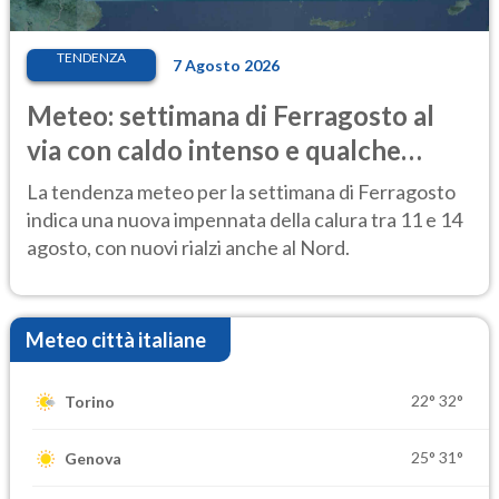
TENDENZA
7 Agosto 2026
Meteo: settimana di Ferragosto al
via con caldo intenso e qualche
temporale
La tendenza meteo per la settimana di Ferragosto
indica una nuova impennata della calura tra 11 e 14
agosto, con nuovi rialzi anche al Nord.
Meteo città italiane
22°
32°
Torino
25°
31°
Genova