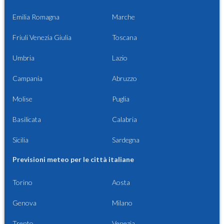
Emilia Romagna
Marche
Friuli Venezia Giulia
Toscana
Umbria
Lazio
Campania
Abruzzo
Molise
Puglia
Basilicata
Calabria
Sicilia
Sardegna
Previsioni meteo per le città italiane
Torino
Aosta
Genova
Milano
Trento
Venezia