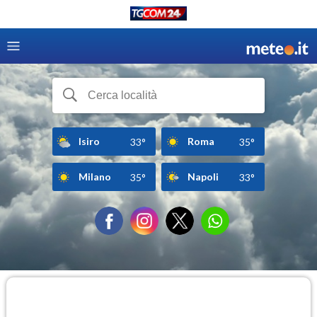
Isiro
Roma
33°
35°
Milano
Napoli
35°
33°