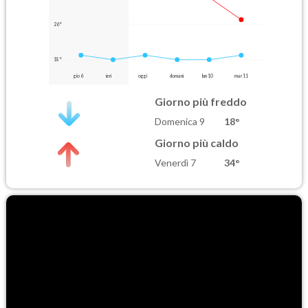
26°
18°
gio 6
ieri
oggi
domani
lun 10
mar 11
Giorno più freddo
Domenica 9
18°
Giorno più caldo
Venerdì 7
34°