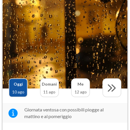
Oggi
Domani
Me
10 ago
11 ago
12 ago
Giornata ventosa con possibili piogge al
mattino e al pomeriggio