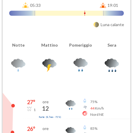
05:33
19:01
Luna calante
Notte
Mattino
Pomeriggio
Sera
27
°
ore
75
%
12
44
Km/h
1
Nord NE
forte
(
8.7mm
-
91
%)
26
°
ore
85
%