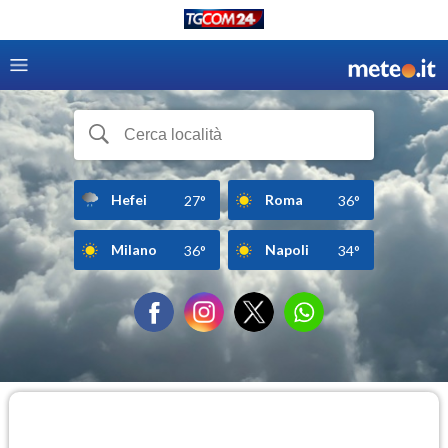
Hefei
Roma
27°
36°
Milano
Napoli
36°
34°