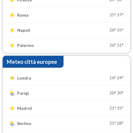
25°
37°
Roma
26°
35°
Napoli
26°
31°
Palermo
Meteo città europee
16°
24°
Londra
20°
30°
Parigi
21°
35°
Madrid
21°
28°
Berlino