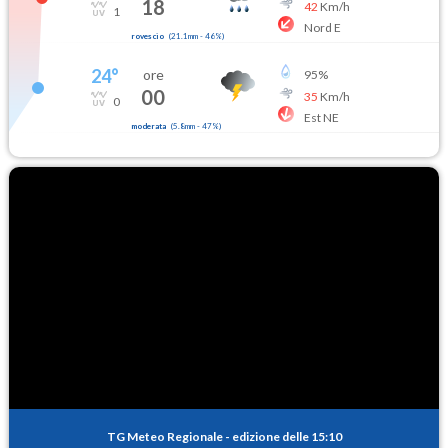
18
42
Km/h
1
Nord E
rovescio
(
21.1mm
-
46
%)
24
°
ore
95
%
00
35
Km/h
0
Est NE
moderata
(
5.8mm
-
47
%)
TG Meteo Regionale
-
edizione delle 15:10