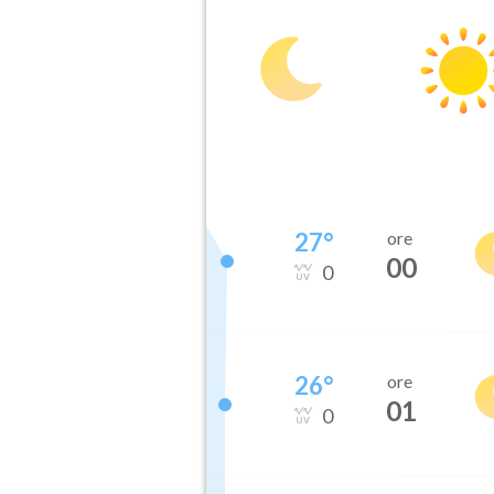
27
°
ore
00
0
26
°
ore
01
0