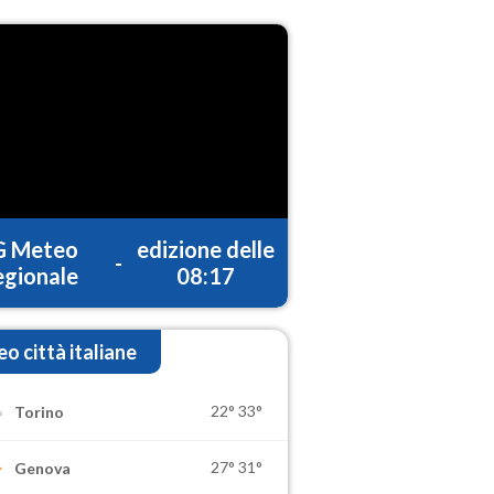
G Meteo
edizione delle
-
gionale
08:17
o città italiane
22°
33°
Torino
27°
31°
Genova