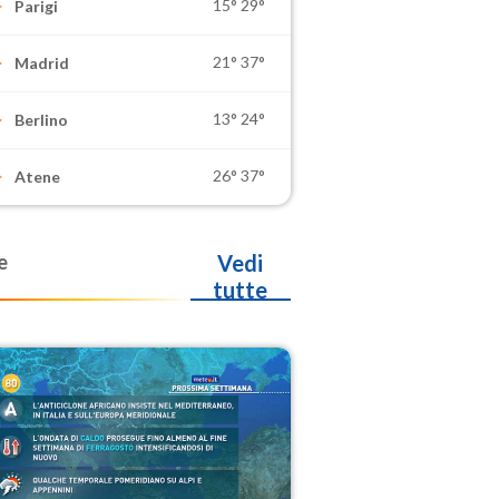
15°
29°
Parigi
21°
37°
Madrid
13°
24°
Berlino
26°
37°
Atene
e
Vedi
tutte