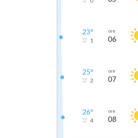
0
23
°
ore
06
1
25
°
ore
07
2
26
°
ore
08
4