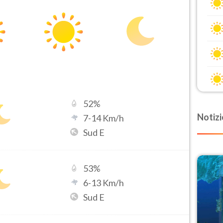
52
%
Notizi
7
-
14
Km/h
Sud E
53
%
6
-
13
Km/h
Sud E