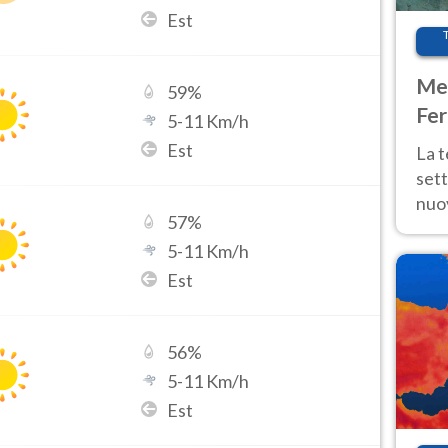
Est
Met
59
%
Fer
5
-
11
Km/h
int
Est
La 
sett
nuov
57
%
11 e
5
-
11
Km/h
anc
Est
56
%
5
-
11
Km/h
Est