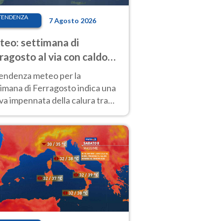
TENDENZA
7 Agosto 2026
eo: settimana di
ragosto al via con caldo
enso e qualche temporale
tendenza meteo per la
imana di Ferragosto indica una
a impennata della calura tra
 14 agosto, con nuovi rialzi
he al Nord.