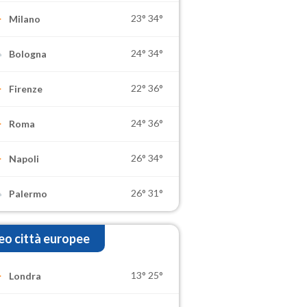
23°
34°
Milano
24°
34°
Bologna
22°
36°
Firenze
24°
36°
Roma
26°
34°
Napoli
26°
31°
Palermo
o città europee
13°
25°
Londra