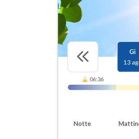
Gi
13 ag
06:36
Notte
Mattin