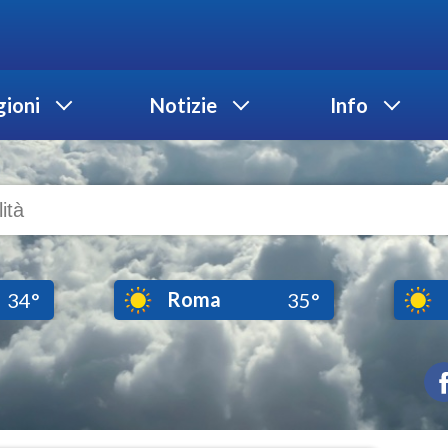
ioni
Notizie
Info
Roma
34°
35°