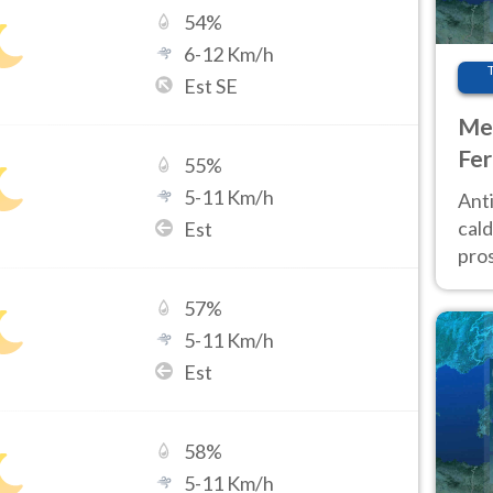
54
%
6
-
12
Km/h
Est SE
Met
Fer
55
%
afr
5
-
11
Km/h
Anti
pro
cald
Est
pros
ver
57
%
d’It
5
-
11
Km/h
Est
58
%
5
-
11
Km/h