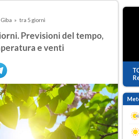
Giba
tra 5 giorni
orni. Previsioni del tempo,
mperatura e venti
T
Re
Mete