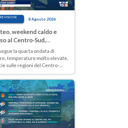
REVISIONE
8 Agosto 2026
eo, weekend caldo e
so al Centro-Sud,
porali sui rilievi
segue la quarta ondata di
ore, temperature molto elevate,
ie sulle regioni del Centro-
 Nuovi temporali di calore sulle
e montuose