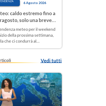
TENDENZA
6 Agosto 2026
eo: caldo estremo fino a
ragosto, solo una breve
sa. Ecco dove
tendenza meteo per il weekend
inizio della prossima settimana,
la che ci condurrà al
ragosto, vede ancora
perature molto elevate
rticoli
Vedi tutti