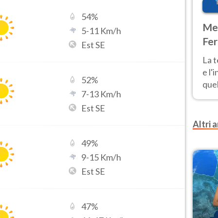
54
%
Met
5
-
11
Km/h
Fer
Est SE
pau
La 
e l'
52
%
quel
7
-
13
Km/h
Fer
Est SE
tem
Altri a
49
%
9
-
15
Km/h
Est SE
47
%