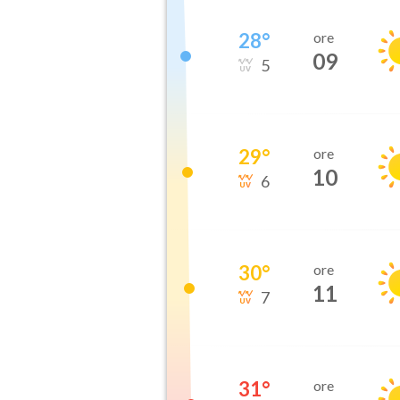
28
°
ore
09
5
29
°
ore
10
6
30
°
ore
11
7
31
°
ore