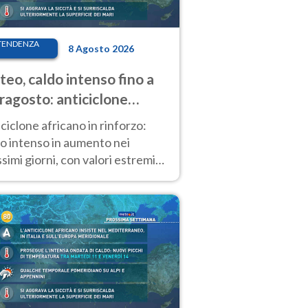
TENDENZA
8 Agosto 2026
eo, caldo intenso fino a
ragosto: anticiclone
icano ancora
ciclone africano in rinforzo:
tagonista
o intenso in aumento nei
simi giorni, con valori estremi
so Ferragosto su gran parte
alia.