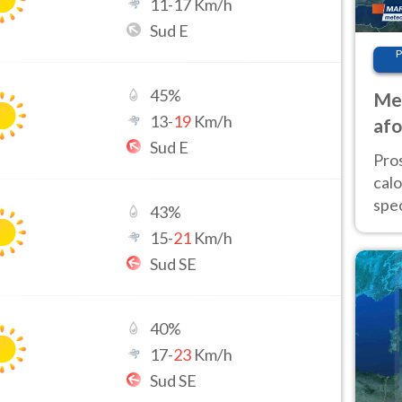
11
-
17
Km/h
Sud E
P
45
%
Met
13
-
19
Km/h
afo
Sud E
tem
Pro
cal
spec
43
%
Sud.
15
-
21
Km/h
are
Sud SE
40
%
17
-
23
Km/h
Sud SE