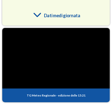
Dati medi giornata
O3
89.5
(Ozono)
NO2
1.8
(Diossido di azoto)
SO2
0.3
(Anidride solforosa)
PM10
14.5
(Materia particolata)
TG Meteo Regionale
-
edizione delle 15:21
PM25
8.5
(Materia particolata)