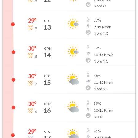
8
Nord O
29
°
ore
37
%
13
9
-
15
Km/h
9
Nord NO
30
°
ore
37
%
14
10
-
15
Km/h
8
Nord NO
30
°
ore
36
%
15
11
-
15
Km/h
7
Nord NE
30
°
ore
39
%
16
10
-
15
Km/h
6
Nord
29
°
ore
41
%
9
-
14
Km/h