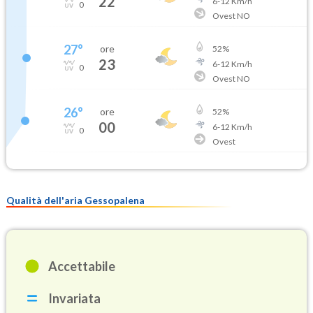
22
6
-
12
Km/h
0
Ovest NO
27
°
ore
52
%
23
6
-
12
Km/h
0
Ovest NO
26
°
ore
52
%
00
6
-
12
Km/h
0
Ovest
Qualità dell'aria Gessopalena
Accettabile
Invariata