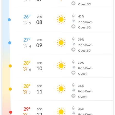
2
Ovest SO
26
°
ore
42
%
08
7
-
16
Km/h
3
Ovest SO
27
°
ore
39
%
09
7
-
16
Km/h
4
Ovest SO
28
°
ore
39
%
10
8
-
16
Km/h
6
Ovest
28
°
ore
38
%
11
8
-
16
Km/h
7
Ovest
29
°
ore
38
%
12
9
-
16
Km/h