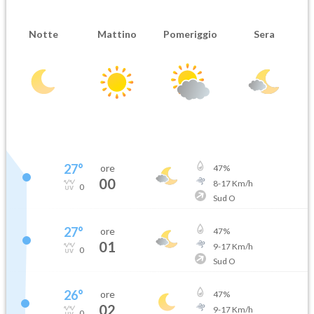
Notte
Mattino
Pomeriggio
Sera
27
°
ore
47
%
00
8
-
17
Km/h
0
Sud O
27
°
ore
47
%
01
9
-
17
Km/h
0
Sud O
26
°
ore
47
%
02
9
-
17
Km/h
0