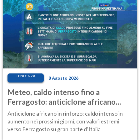
TENDENZA
8 Agosto 2026
Meteo, caldo intenso fino a
Ferragosto: anticiclone africano
ancora protagonista
Anticiclone africano in rinforzo: caldo intenso in
aumento nei prossimi giorni, con valori estremi
verso Ferragosto su gran parte d’Italia