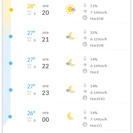
28
°
ore
51
%
20
7
-
14
Km/h
1
Nord NE
27
°
ore
53
%
21
6
-
13
Km/h
0
Nord NE
27
°
ore
54
%
22
6
-
14
Km/h
0
Nord
27
°
ore
54
%
23
6
-
14
Km/h
0
Nord NO
26
°
ore
54
%
00
7
-
14
Km/h
0
Nord O