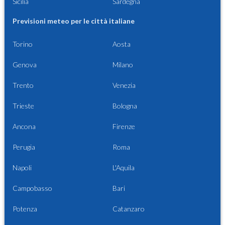
Sicilia
Sardegna
Previsioni meteo per le città italiane
Torino
Aosta
Genova
Milano
Trento
Venezia
Trieste
Bologna
Ancona
Firenze
Perugia
Roma
Napoli
L'Aquila
Campobasso
Bari
Potenza
Catanzaro