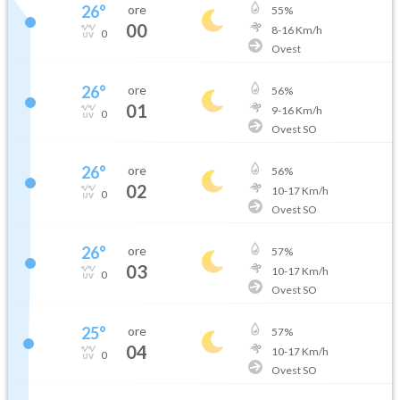
26
°
ore
55
%
00
8
-
16
Km/h
0
Ovest
26
°
ore
56
%
01
9
-
16
Km/h
0
Ovest SO
26
°
ore
56
%
02
10
-
17
Km/h
0
Ovest SO
26
°
ore
57
%
03
10
-
17
Km/h
0
Ovest SO
25
°
ore
57
%
04
10
-
17
Km/h
0
Ovest SO