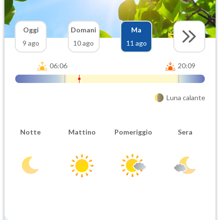
Oggi
Domani
Ma
9 ago
10 ago
11 ago
06:06
20:09
Luna calante
Notte
Mattino
Pomeriggio
Sera