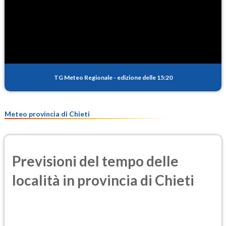
SO2
0.3
(Anidride solforosa)
PM10
14.3
(Materia particolata)
TG Meteo Regionale
-
edizione delle 15:20
PM25
7.9
(Materia particolata)
Meteo provincia di Chieti
Previsioni del tempo delle
località in provincia di Chieti