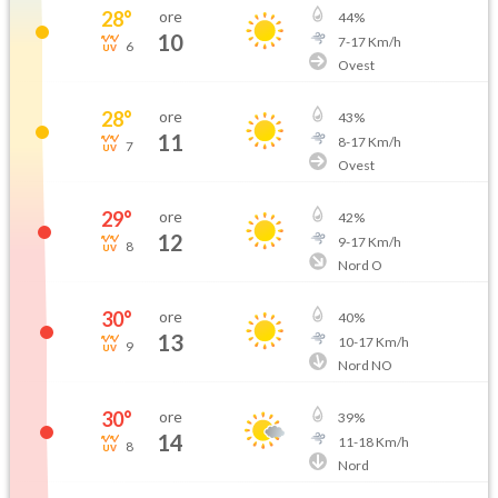
28
°
ore
44
%
10
7
-
17
Km/h
6
Ovest
28
°
ore
43
%
11
8
-
17
Km/h
7
Ovest
29
°
ore
42
%
12
9
-
17
Km/h
8
Nord O
30
°
ore
40
%
13
10
-
17
Km/h
9
Nord NO
30
°
ore
39
%
14
11
-
18
Km/h
8
Nord