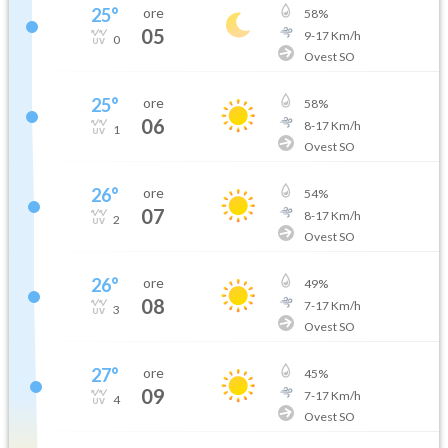
25
°
ore
58
%
05
9
-
17
Km/h
0
Ovest SO
25
°
ore
58
%
06
8
-
17
Km/h
1
Ovest SO
26
°
ore
54
%
07
8
-
17
Km/h
2
Ovest SO
26
°
ore
49
%
08
7
-
17
Km/h
3
Ovest SO
27
°
ore
45
%
09
7
-
17
Km/h
4
Ovest SO