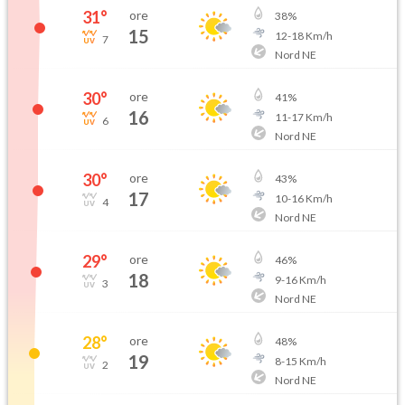
31
°
ore
38
%
15
12
-
18
Km/h
7
Nord NE
30
°
ore
41
%
16
11
-
17
Km/h
6
Nord NE
30
°
ore
43
%
17
10
-
16
Km/h
4
Nord NE
29
°
ore
46
%
18
9
-
16
Km/h
3
Nord NE
28
°
ore
48
%
19
8
-
15
Km/h
2
Nord NE