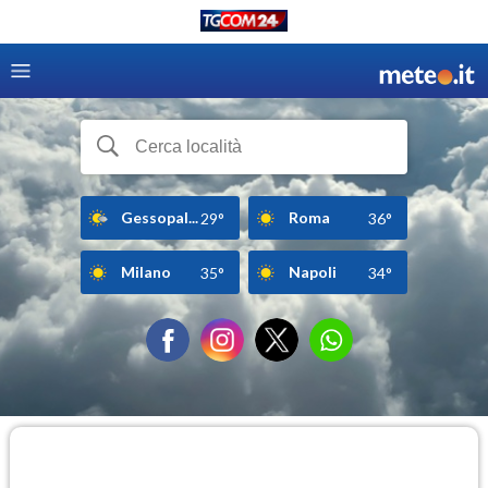
Gessopal...
Roma
29°
36°
Milano
Napoli
35°
34°