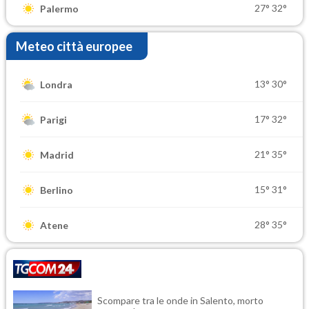
27°
32°
Palermo
Meteo città europee
13°
30°
Londra
17°
32°
Parigi
21°
35°
Madrid
15°
31°
Berlino
28°
35°
Atene
Scompare tra le onde in Salento, morto