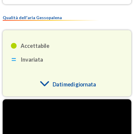
Qualità dell'aria Gessopalena
Accettabile
Invariata
Dati medi giornata
O3
92.5
(Ozono)
NO2
1.8
(Diossido di azoto)