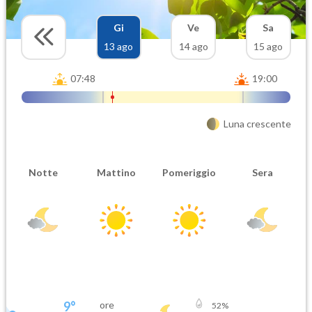
Gi
Ve
Sa
13 ago
14 ago
15 ago
07:48
19:00
Luna crescente
Notte
Mattino
Pomeriggio
Sera
9
°
ore
52
%