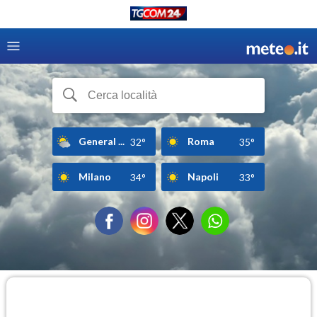
General ...
Roma
32°
35°
Milano
Napoli
34°
33°