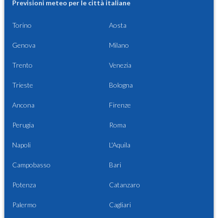
Previsioni meteo per le città italiane
Torino
Aosta
Genova
Milano
Trento
Venezia
Trieste
Bologna
Ancona
Firenze
Perugia
Roma
Napoli
L'Aquila
Campobasso
Bari
Potenza
Catanzaro
Palermo
Cagliari