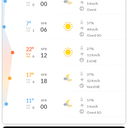
00
5
Km/h
0
Ovest
7
°
ore
57
%
06
4
Km/h
1
Ovest SO
22
°
ore
27
%
12
11
Km/h
6
Est NE
17
°
ore
37
%
18
12
Km/h
4
Nord NE
11
°
ore
57
%
00
5
Km/h
0
Ovest SO