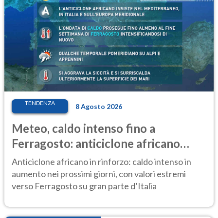
TENDENZA
8 Agosto 2026
Meteo, caldo intenso fino a
Ferragosto: anticiclone africano
ancora protagonista
Anticiclone africano in rinforzo: caldo intenso in
aumento nei prossimi giorni, con valori estremi
verso Ferragosto su gran parte d’Italia