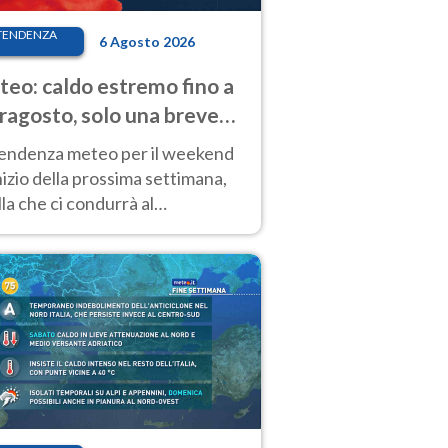
TENDENZA
6 Agosto 2026
eo: caldo estremo fino a
ragosto, solo una breve
sa. Ecco dove
tendenza meteo per il weekend
inizio della prossima settimana,
la che ci condurrà al
ragosto, vede ancora
perature molto elevate