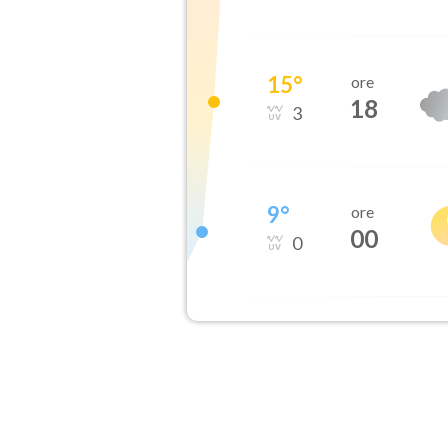
15
°
ore
18
3
9
°
ore
00
0