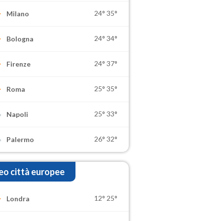
24°
35°
Milano
24°
34°
Bologna
24°
37°
Firenze
25°
35°
Roma
25°
33°
Napoli
26°
32°
Palermo
o città europee
12°
25°
Londra