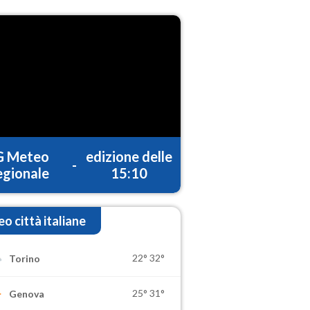
G Meteo
edizione delle
-
gionale
15:10
o città italiane
22°
32°
Torino
25°
31°
Genova