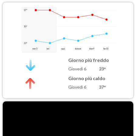
37°
30°
23°
mer 5
ieri
oggi
domani
dom 9
lun 10
Giorno più freddo
Giovedì 6
23°
Giorno più caldo
Giovedì 6
37°