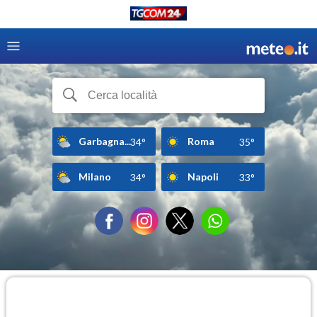
Garbagna...
Roma
34°
35°
Milano
Napoli
34°
33°