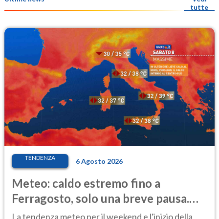
tutte
TENDENZA
6 Agosto 2026
Meteo: caldo estremo fino a
Ferragosto, solo una breve pausa.
Ecco dove
La tendenza meteo per il weekend e l'inizio della