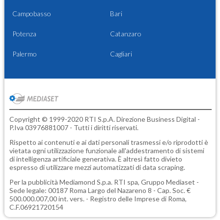
Campobasso
Bari
Potenza
Catanzaro
Palermo
Cagliari
Copyright © 1999-2020 RTI S.p.A. Direzione Business Digital -
P.Iva 03976881007 - Tutti i diritti riservati.
Rispetto ai contenuti e ai dati personali trasmessi e/o riprodotti è
vietata ogni utilizzazione funzionale all'addestramento di sistemi
di intelligenza artificiale generativa. È altresì fatto divieto
espresso di utilizzare mezzi automatizzati di data scraping.
Per la pubblicità
Mediamond S.p.a.
RTI spa, Gruppo Mediaset -
Sede legale: 00187 Roma Largo del Nazareno 8 - Cap. Soc. €
500.000.007,00 int. vers. - Registro delle Imprese di Roma,
C.F.06921720154