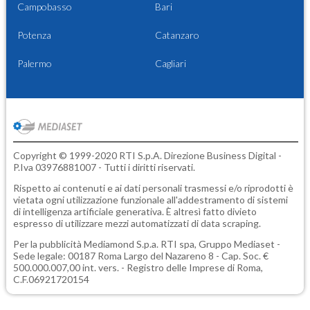
Campobasso
Bari
Potenza
Catanzaro
Palermo
Cagliari
Copyright © 1999-2020 RTI S.p.A. Direzione Business Digital -
P.Iva 03976881007 - Tutti i diritti riservati.
Rispetto ai contenuti e ai dati personali trasmessi e/o riprodotti è
vietata ogni utilizzazione funzionale all'addestramento di sistemi
di intelligenza artificiale generativa. È altresì fatto divieto
espresso di utilizzare mezzi automatizzati di data scraping.
Per la pubblicità
Mediamond S.p.a.
RTI spa, Gruppo Mediaset -
Sede legale: 00187 Roma Largo del Nazareno 8 - Cap. Soc. €
500.000.007,00 int. vers. - Registro delle Imprese di Roma,
C.F.06921720154