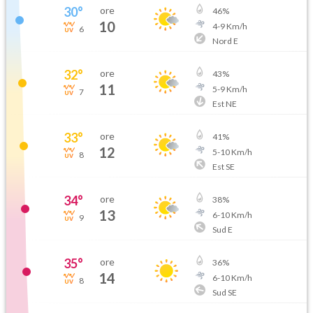
30
°
ore
46
%
10
4
-
9
Km/h
6
Nord E
32
°
ore
43
%
11
5
-
9
Km/h
7
Est NE
33
°
ore
41
%
12
5
-
10
Km/h
8
Est SE
34
°
ore
38
%
13
6
-
10
Km/h
9
Sud E
35
°
ore
36
%
14
6
-
10
Km/h
8
Sud SE