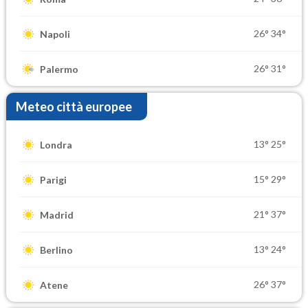
26°
34°
Napoli
26°
31°
Palermo
Meteo città europee
13°
25°
Londra
15°
29°
Parigi
21°
37°
Madrid
13°
24°
Berlino
26°
37°
Atene