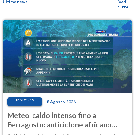
Ultime news
Vedi
tutte
TENDENZA
8 Agosto 2026
Meteo, caldo intenso fino a
Ferragosto: anticiclone africano
ancora protagonista