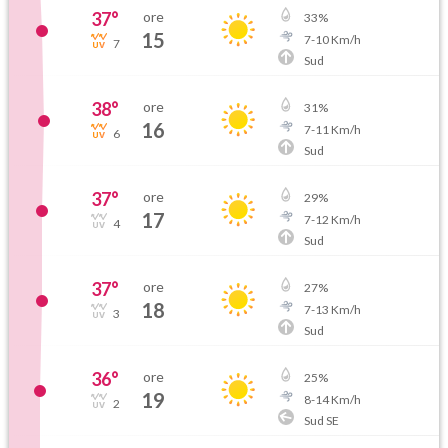
37
°
ore
33
%
15
7
-
10
Km/h
7
Sud
38
°
ore
31
%
16
7
-
11
Km/h
6
Sud
37
°
ore
29
%
17
7
-
12
Km/h
4
Sud
37
°
ore
27
%
18
7
-
13
Km/h
3
Sud
36
°
ore
25
%
19
8
-
14
Km/h
2
Sud SE