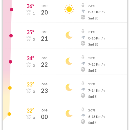
36
°
ore
23
%
20
8
-
15
Km/h
1
Sud SE
35
°
ore
21
%
21
8
-
16
Km/h
0
Sud SE
34
°
ore
23
%
22
7
-
15
Km/h
0
Sud E
33
°
ore
25
%
23
7
-
14
Km/h
0
Sud E
32
°
ore
26
%
00
6
-
13
Km/h
0
Sud E