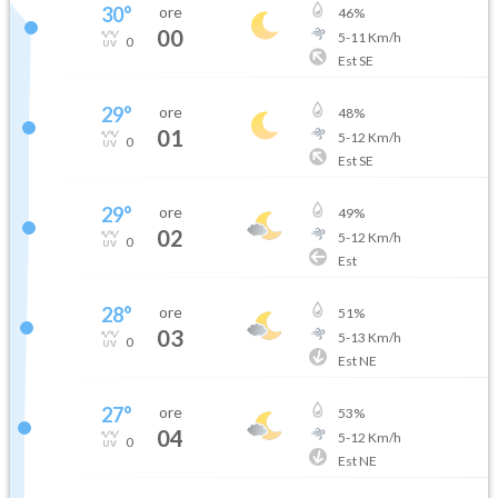
30
°
ore
46
%
00
5
-
11
Km/h
0
Est SE
29
°
ore
48
%
01
5
-
12
Km/h
0
Est SE
29
°
ore
49
%
02
5
-
12
Km/h
0
Est
28
°
ore
51
%
03
5
-
13
Km/h
0
Est NE
27
°
ore
53
%
04
5
-
12
Km/h
0
Est NE