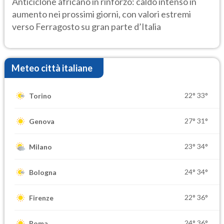
Anticiclone africano in rinforzo: caldo intenso in
aumento nei prossimi giorni, con valori estremi
verso Ferragosto su gran parte d’Italia
Meteo città italiane
22°
33°
Torino
27°
31°
Genova
23°
34°
Milano
24°
34°
Bologna
22°
36°
Firenze
24°
36°
Roma