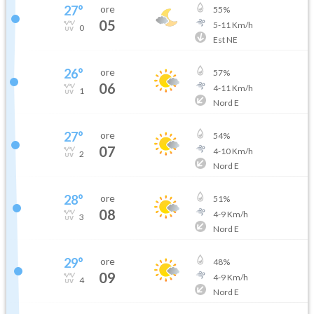
27
°
ore
55
%
05
5
-
11
Km/h
0
Est NE
26
°
ore
57
%
06
4
-
11
Km/h
1
Nord E
27
°
ore
54
%
07
4
-
10
Km/h
2
Nord E
28
°
ore
51
%
08
4
-
9
Km/h
3
Nord E
29
°
ore
48
%
09
4
-
9
Km/h
4
Nord E