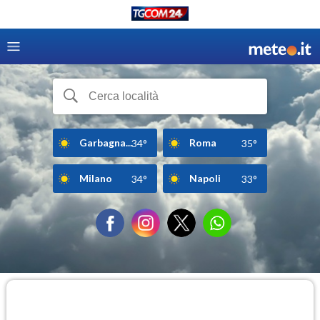
Garbagna...
Roma
34°
35°
Milano
Napoli
34°
33°