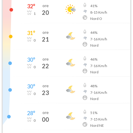
32
°
ore
41
%
20
8
-
15
Km/h
1
Nord O
31
°
ore
44
%
21
7
-
16
Km/h
0
Nord
30
°
ore
46
%
22
7
-
16
Km/h
0
Nord
30
°
ore
48
%
23
7
-
16
Km/h
0
Nord
28
°
ore
51
%
00
7
-
15
Km/h
0
Nord NE