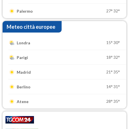
27°
32°
Palermo
Meteo città europee
15°
30°
Londra
18°
32°
Parigi
21°
35°
Madrid
14°
31°
Berlino
28°
35°
Atene