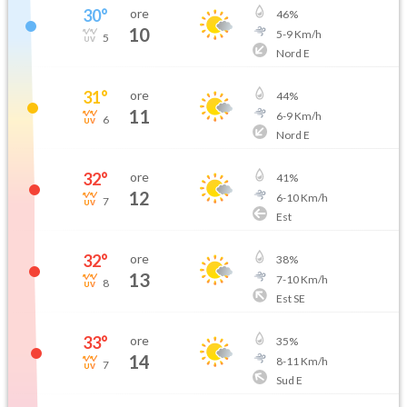
30
°
ore
46
%
10
5
-
9
Km/h
5
Nord E
31
°
ore
44
%
11
6
-
9
Km/h
6
Nord E
32
°
ore
41
%
12
6
-
10
Km/h
7
Est
32
°
ore
38
%
13
7
-
10
Km/h
8
Est SE
33
°
ore
35
%
14
8
-
11
Km/h
7
Sud E