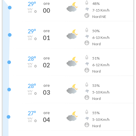
29
°
ore
48
%
00
7
-
15
Km/h
0
Nord NE
29
°
ore
50
%
01
6
-
13
Km/h
0
Nord
28
°
ore
51
%
02
6
-
12
Km/h
0
Nord
28
°
ore
53
%
03
5
-
10
Km/h
0
Nord
27
°
ore
55
%
04
5
-
10
Km/h
0
Nord