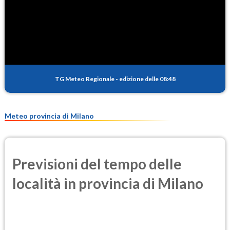
SO2
1.0
(Anidride solforosa)
PM10
15.9
(Materia particolata)
TG Meteo Regionale
-
edizione delle 08:48
PM25
10.5
(Materia particolata)
Meteo provincia di Milano
Previsioni del tempo delle
località in provincia di Milano