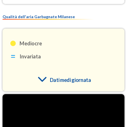
Qualità dell'aria Garbagnate Milanese
Mediocre
Invariata
Dati medi giornata
O3
103.4
(Ozono)
NO2
8.2
(Diossido di azoto)