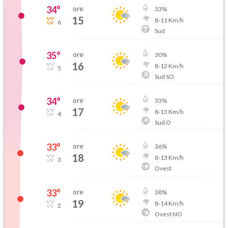
34
°
ore
33
%
15
8
-
11
Km/h
6
Sud
35
°
ore
30
%
16
8
-
12
Km/h
5
Sud SO
34
°
ore
33
%
17
8
-
13
Km/h
4
Sud O
33
°
ore
36
%
18
8
-
13
Km/h
3
Ovest
33
°
ore
38
%
19
8
-
14
Km/h
2
Ovest NO