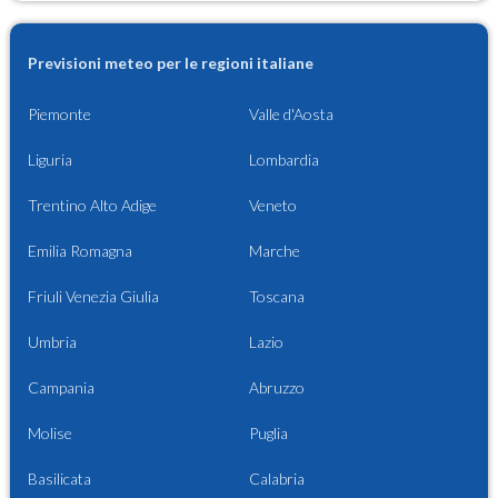
Previsioni meteo per le regioni italiane
Piemonte
Valle d'Aosta
Liguria
Lombardia
Trentino Alto Adige
Veneto
Emilia Romagna
Marche
Friuli Venezia Giulia
Toscana
Umbria
Lazio
Campania
Abruzzo
Molise
Puglia
Basilicata
Calabria