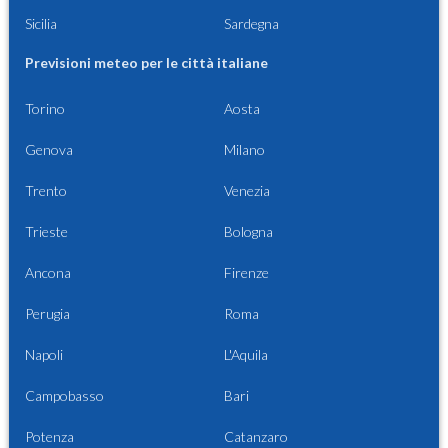
Sicilia
Sardegna
Previsioni meteo per le città italiane
Torino
Aosta
Genova
Milano
Trento
Venezia
Trieste
Bologna
Ancona
Firenze
Perugia
Roma
Napoli
L'Aquila
Campobasso
Bari
Potenza
Catanzaro