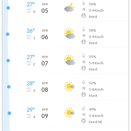
27
°
ore
56
%
05
5
-
9
Km/h
0
Nord
26
°
ore
58
%
06
5
-
9
Km/h
1
Nord
27
°
ore
55
%
07
5
-
9
Km/h
2
Nord
28
°
ore
52
%
08
5
-
8
Km/h
3
Nord
29
°
ore
49
%
09
5
-
8
Km/h
4
Nord NE