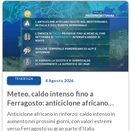
TENDENZA
8 Agosto 2026
Meteo, caldo intenso fino a
Ferragosto: anticiclone africano
ancora protagonista
Anticiclone africano in rinforzo: caldo intenso in
aumento nei prossimi giorni, con valori estremi
verso Ferragosto su gran parte d’Italia