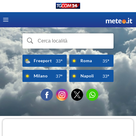
Freeport
Roma
33°
35°
Milano
Napoli
37°
33°