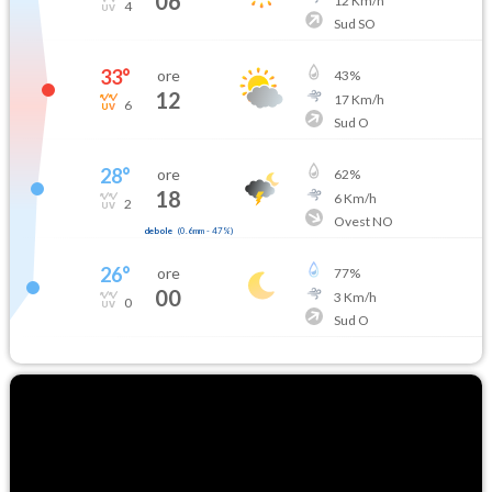
06
12
Km/h
4
Sud SO
33
°
ore
43
%
12
17
Km/h
6
Sud O
28
°
ore
62
%
18
6
Km/h
2
Ovest NO
debole
(
0.6mm
-
47
%)
26
°
ore
77
%
00
3
Km/h
0
Sud O