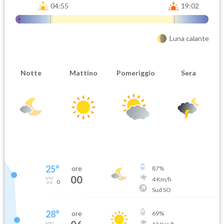
04:55
19:02
Luna calante
Notte
Mattino
Pomeriggio
Sera
25
°
ore
87
%
00
4
Km/h
0
Sud SO
28
°
ore
69
%