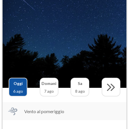
Oggi
Domani
Sa
6 ago
7 ago
8 ago
Vento al pomeriggio