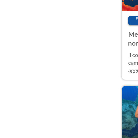
P
Met
non
Il 
cam
aggr
risc
cal
Fer