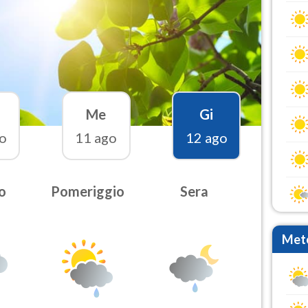
Me
Gi
o
11 ago
12 ago
o
Pomeriggio
Sera
Mete