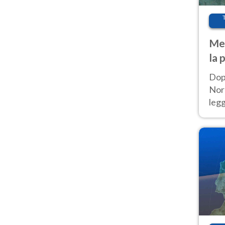
Met
la 
Dop
Nord
leg
nuov
afr