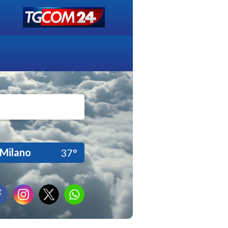
Milano
37°