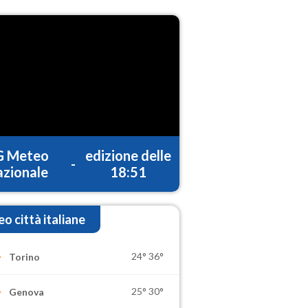
G Meteo
edizione delle
-
zionale
18:51
o città italiane
24°
36°
Torino
25°
30°
Genova