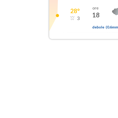
ore
28
°
18
3
debole
(
0.6m