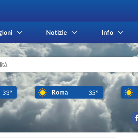
ioni
Notizie
Info
Roma
33°
35°