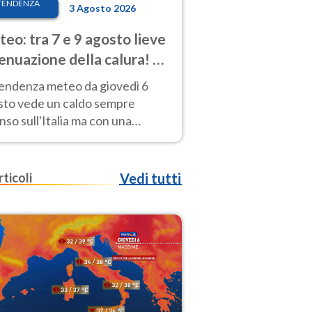
TENDENZA
3 Agosto 2026
eo: tra 7 e 9 agosto lieve
enuazione della calura! Al
d rischio temporali
tendenza meteo da giovedì 6
sto vede un caldo sempre
nso sull'Italia ma con una
iale e lieve attenuazione tra il 7
 9 agosto.
rticoli
Vedi tutti