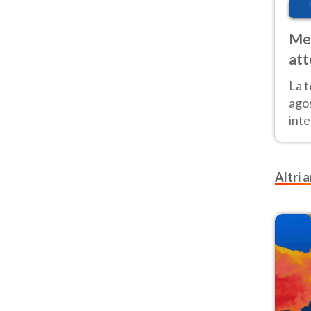
Met
att
Nor
La 
ago
inte
parz
e il
Altri a