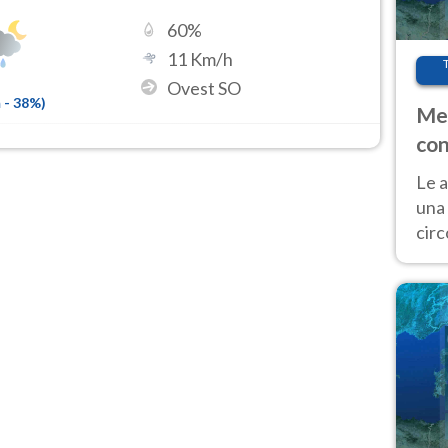
60
%
11
Km/h
Ovest SO
m
-
38
%)
Met
con
Le a
una 
cir
del 
gior
Fer