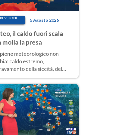
REVISIONE
5 Agosto 2026
eo, il caldo fuori scala
 molla la presa
copione meteorologico non
bia: caldo estremo,
avamento della siccità, del
hio incendi e temporali di
ore. Nessun cambiamento fino
ragosto