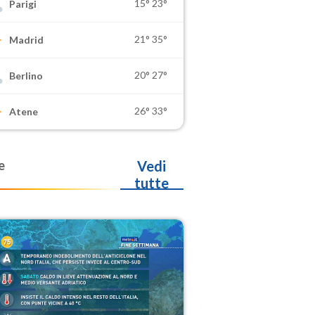
15°
23°
Parigi
21°
35°
Madrid
20°
27°
Berlino
26°
33°
Atene
e
Vedi
tutte