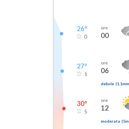
26
°
ore
00
0
ore
27
°
06
1
debole
(
1.1m
ore
30
°
12
5
moderata
(
5