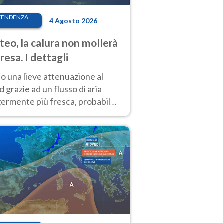
TENDENZA
4 Agosto 2026
eo, la calura non mollerà
presa. I dettagli
o una lieve attenuazione al
 grazie ad un flusso di aria
germente più fresca, probabile
o rinforzo dell’anticiclone
icano entro Ferragosto