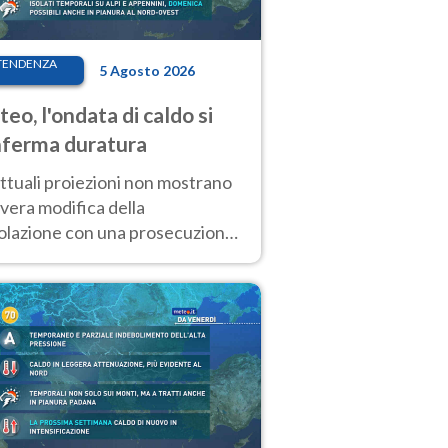
TENDENZA
5 Agosto 2026
eo, l'ondata di caldo si
ferma duratura
ttuali proiezioni non mostrano
vera modifica della
colazione con una prosecuzione
caldo fuori scala per molti
ni, compresa la settimana di
ragosto