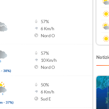
57
%
6
Km/h
Nord O
57
%
Notizi
10
Km/h
Nord O
m
-
38
%)
50
%
6
Km/h
Sud E
mm
-
37
%)