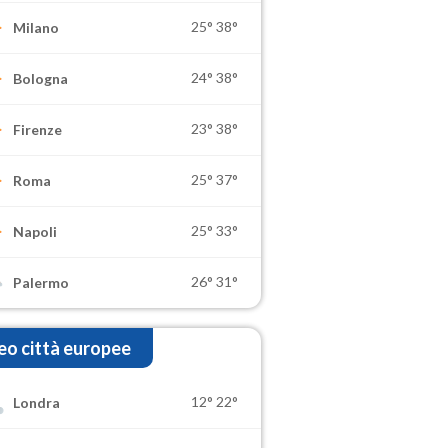
25°
38°
Milano
24°
38°
Bologna
23°
38°
Firenze
25°
37°
Roma
25°
33°
Napoli
26°
31°
Palermo
o città europee
12°
22°
Londra