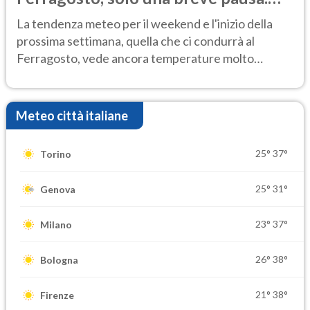
Ecco dove
La tendenza meteo per il weekend e l'inizio della
prossima settimana, quella che ci condurrà al
Ferragosto, vede ancora temperature molto
elevate
Meteo città italiane
25°
37°
Torino
25°
31°
Genova
23°
37°
Milano
26°
38°
Bologna
21°
38°
Firenze