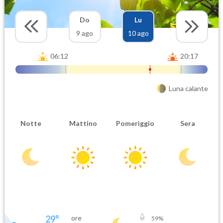
Do
Lu
9 ago
10 ago
06:12
20:17
Luna calante
Notte
Mattino
Pomeriggio
Sera
29
°
ore
59
%