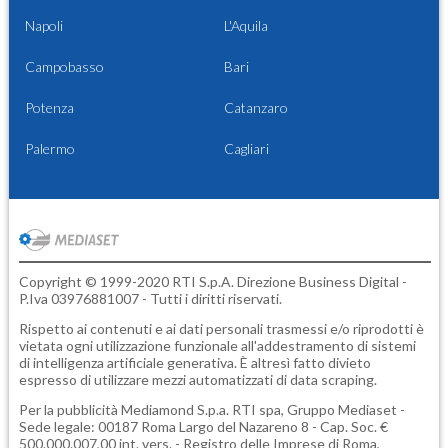
Napoli
L'Aquila
Campobasso
Bari
Potenza
Catanzaro
Palermo
Cagliari
Copyright © 1999-2020 RTI S.p.A. Direzione Business Digital -
P.Iva 03976881007 - Tutti i diritti riservati.
Rispetto ai contenuti e ai dati personali trasmessi e/o riprodotti è
vietata ogni utilizzazione funzionale all'addestramento di sistemi
di intelligenza artificiale generativa. È altresì fatto divieto
espresso di utilizzare mezzi automatizzati di data scraping.
Per la pubblicità
Mediamond S.p.a.
RTI spa, Gruppo Mediaset -
Sede legale: 00187 Roma Largo del Nazareno 8 - Cap. Soc. €
500.000.007,00 int. vers. - Registro delle Imprese di Roma,