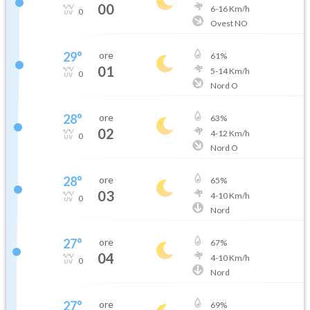
00
6
-
16
Km/h
0
Ovest NO
29
°
ore
61
%
01
5
-
14
Km/h
0
Nord O
28
°
ore
63
%
02
4
-
12
Km/h
0
Nord O
28
°
ore
65
%
03
4
-
10
Km/h
0
Nord
27
°
ore
67
%
04
4
-
10
Km/h
0
Nord
27
°
ore
69
%