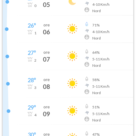
05
4
-
10
Km/h
0
Nord
26
°
ore
71
%
06
4
-
10
Km/h
1
Nord
27
°
ore
64
%
07
5
-
11
Km/h
2
Nord
28
°
ore
58
%
08
5
-
11
Km/h
3
Nord
29
°
ore
51
%
09
5
-
11
Km/h
4
Nord
30
°
ore
47
%