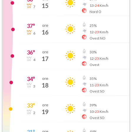
15
13
-
24
Km/h
7
Nord O
37
°
ore
25
%
16
12
-
23
Km/h
6
Ovest NO
36
°
ore
30
%
17
12
-
23
Km/h
4
Ovest
34
°
ore
35
%
18
11
-
23
Km/h
3
Ovest SO
33
°
ore
39
%
19
10
-
23
Km/h
2
Ovest SO
31
°
ore
44
%