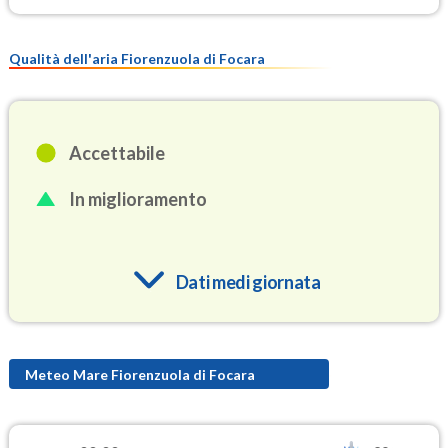
Qualità dell'aria Fiorenzuola di Focara
Accettabile
In miglioramento
Dati medi giornata
O3
93.8
(Ozono)
Meteo Mare Fiorenzuola di Focara
NO2
3.5
(Diossido di azoto)