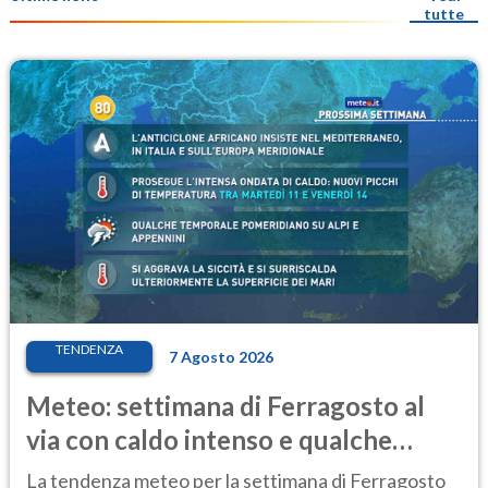
tutte
TENDENZA
7 Agosto 2026
Meteo: settimana di Ferragosto al
via con caldo intenso e qualche
temporale
La tendenza meteo per la settimana di Ferragosto