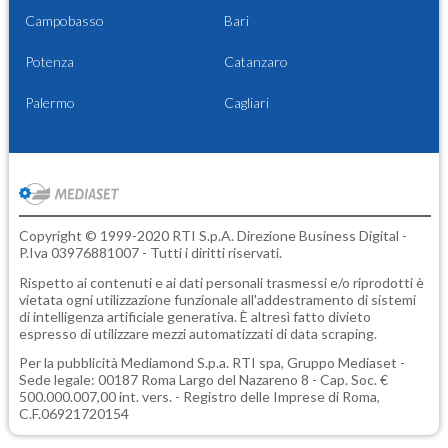
Campobasso
Bari
Potenza
Catanzaro
Palermo
Cagliari
Copyright © 1999-2020 RTI S.p.A. Direzione Business Digital -
P.Iva 03976881007 - Tutti i diritti riservati.
Rispetto ai contenuti e ai dati personali trasmessi e/o riprodotti è
vietata ogni utilizzazione funzionale all'addestramento di sistemi
di intelligenza artificiale generativa. È altresì fatto divieto
espresso di utilizzare mezzi automatizzati di data scraping.
Per la pubblicità
Mediamond S.p.a.
RTI spa, Gruppo Mediaset -
Sede legale: 00187 Roma Largo del Nazareno 8 - Cap. Soc. €
500.000.007,00 int. vers. - Registro delle Imprese di Roma,
C.F.06921720154