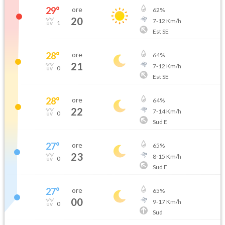
29
°
ore
62
%
20
7
-
12
Km/h
1
Est SE
28
°
ore
64
%
21
7
-
12
Km/h
0
Est SE
28
°
ore
64
%
22
7
-
14
Km/h
0
Sud E
27
°
ore
65
%
23
8
-
15
Km/h
0
Sud E
27
°
ore
65
%
00
9
-
17
Km/h
0
Sud