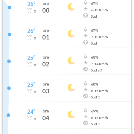
26
°
ore
67
%
00
6
-
13
Km/h
0
Sud
26
°
ore
67
%
01
7
-
13
Km/h
0
Sud
25
°
ore
68
%
02
7
-
14
Km/h
0
Sud SO
25
°
ore
68
%
03
8
-
15
Km/h
0
Sud O
24
°
ore
69
%
04
8
-
15
Km/h
0
Sud O