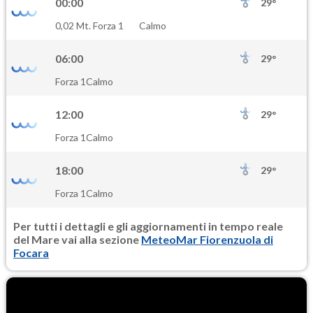
00:00
29°
SO2
0,02 Mt. Forza 1
Calmo
0.7
(Anidride solforosa)
06:00
29°
PM10
Forza 1
Calmo
13.6
(Materia particolata)
12:00
29°
PM25
Forza 1
Calmo
9.5
(Materia particolata)
18:00
29°
Forza 1
Calmo
Per tutti i dettagli e gli aggiornamenti in tempo reale
del Mare vai alla sezione
MeteoMar Fiorenzuola di
Focara