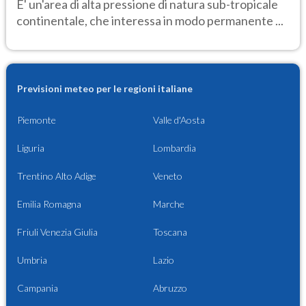
E' un'area di alta pressione di natura sub-tropicale
continentale, che interessa in modo permanente ...
Previsioni meteo per le regioni italiane
Piemonte
Valle d'Aosta
Liguria
Lombardia
Trentino Alto Adige
Veneto
Emilia Romagna
Marche
Friuli Venezia Giulia
Toscana
Umbria
Lazio
Campania
Abruzzo