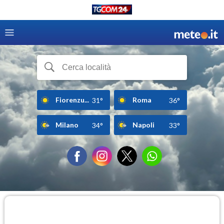
Fiorenzu...
Roma
31°
36°
Milano
Napoli
34°
33°