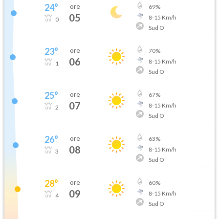
24
°
ore
69
%
05
8
-
15
Km/h
0
Sud O
23
°
ore
70
%
06
8
-
15
Km/h
1
Sud O
25
°
ore
67
%
07
8
-
15
Km/h
2
Sud O
26
°
ore
63
%
08
8
-
15
Km/h
3
Sud O
28
°
ore
60
%
09
8
-
15
Km/h
4
Sud O