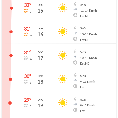
32
°
ore
54
%
15
11
-
14
Km/h
7
Est NE
31
°
ore
56
%
16
10
-
14
Km/h
6
Est NE
31
°
ore
57
%
17
10
-
13
Km/h
4
Est NE
30
°
ore
59
%
18
9
-
13
Km/h
3
Est
29
°
ore
61
%
19
8
-
13
Km/h
2
Est