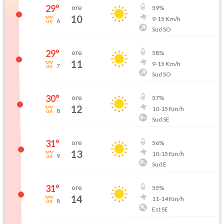
29
°
ore
59
%
10
9
-
15
Km/h
6
Sud SO
29
°
ore
58
%
11
9
-
15
Km/h
7
Sud SO
30
°
ore
57
%
12
10
-
15
Km/h
8
Sud SE
31
°
ore
56
%
13
10
-
15
Km/h
9
Sud E
31
°
ore
55
%
14
11
-
14
Km/h
8
Est SE