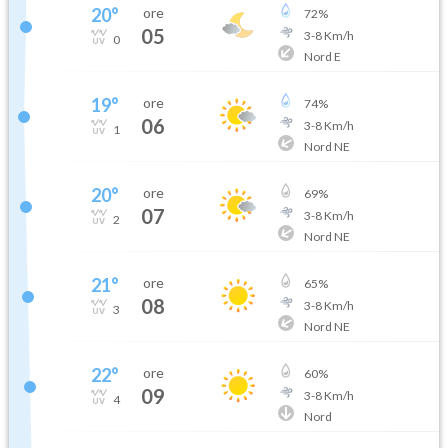
20
°
ore
72
%
05
3
-
8
Km/h
0
Nord E
19
°
ore
74
%
06
3
-
8
Km/h
1
Nord NE
20
°
ore
69
%
07
3
-
8
Km/h
2
Nord NE
21
°
ore
65
%
08
3
-
8
Km/h
3
Nord NE
22
°
ore
60
%
09
3
-
8
Km/h
4
Nord