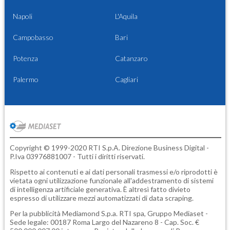
Napoli
L'Aquila
Campobasso
Bari
Potenza
Catanzaro
Palermo
Cagliari
Copyright © 1999-2020 RTI S.p.A. Direzione Business Digital -
P.Iva 03976881007 - Tutti i diritti riservati.
Rispetto ai contenuti e ai dati personali trasmessi e/o riprodotti è
vietata ogni utilizzazione funzionale all'addestramento di sistemi
di intelligenza artificiale generativa. È altresì fatto divieto
espresso di utilizzare mezzi automatizzati di data scraping.
Per la pubblicità
Mediamond S.p.a.
RTI spa, Gruppo Mediaset -
Sede legale: 00187 Roma Largo del Nazareno 8 - Cap. Soc. €