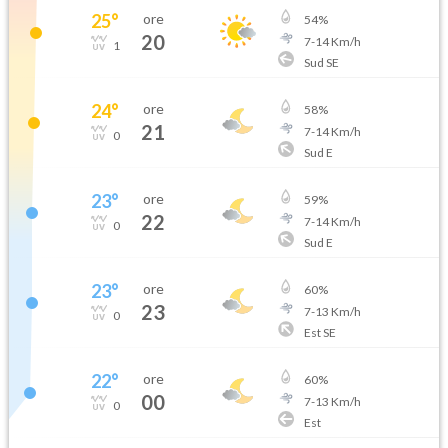
25
°
ore
54
%
20
7
-
14
Km/h
1
Sud SE
24
°
ore
58
%
21
7
-
14
Km/h
0
Sud E
23
°
ore
59
%
22
7
-
14
Km/h
0
Sud E
23
°
ore
60
%
23
7
-
13
Km/h
0
Est SE
22
°
ore
60
%
00
7
-
13
Km/h
0
Est