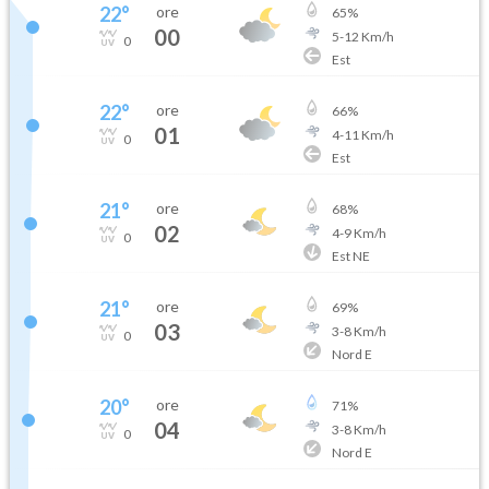
22
°
ore
65
%
00
5
-
12
Km/h
0
Est
22
°
ore
66
%
01
4
-
11
Km/h
0
Est
21
°
ore
68
%
02
4
-
9
Km/h
0
Est NE
21
°
ore
69
%
03
3
-
8
Km/h
0
Nord E
20
°
ore
71
%
04
3
-
8
Km/h
0
Nord E