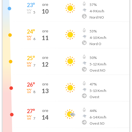
23
°
ore
57
%
10
4
-
9
Km/h
5
Nord NO
24
°
ore
53
%
11
4
-
10
Km/h
6
Nord O
25
°
ore
50
%
12
5
-
12
Km/h
7
Ovest NO
26
°
ore
47
%
13
5
-
13
Km/h
8
Ovest
27
°
ore
44
%
14
6
-
14
Km/h
7
Ovest SO