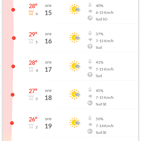
28
°
ore
40
%
15
6
-
15
Km/h
6
Sud SO
29
°
ore
37
%
16
7
-
15
Km/h
5
Sud
28
°
ore
41
%
17
7
-
15
Km/h
4
Sud
27
°
ore
45
%
18
7
-
15
Km/h
3
Sud SE
26
°
ore
50
%
19
7
-
14
Km/h
2
Sud SE