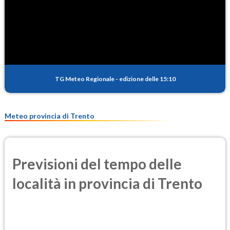
SO2
0.3
(Anidride solforosa)
PM10
11.2
(Materia particolata)
TG Meteo Regionale
-
edizione delle 15:10
PM25
8.0
(Materia particolata)
Meteo provincia di Trento
Previsioni del tempo delle
località in provincia di Trento