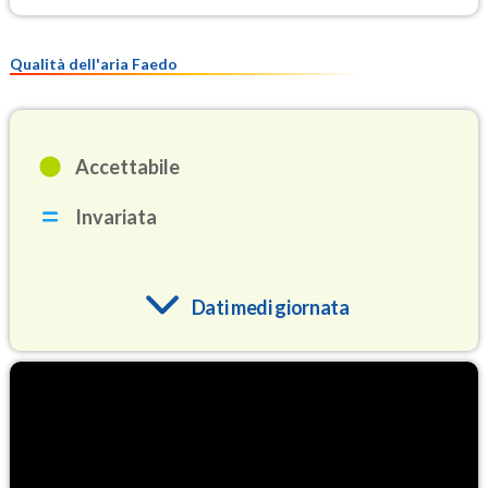
Qualità dell'aria Faedo
Accettabile
Invariata
Dati medi giornata
O3
77.8
(Ozono)
NO2
3.8
(Diossido di azoto)