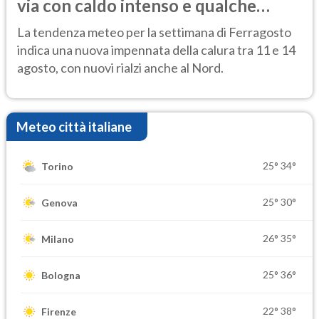
via con caldo intenso e qualche
temporale
La tendenza meteo per la settimana di Ferragosto
indica una nuova impennata della calura tra 11 e 14
agosto, con nuovi rialzi anche al Nord.
Meteo città italiane
25°
34°
Torino
25°
30°
Genova
26°
35°
Milano
25°
36°
Bologna
22°
38°
Firenze