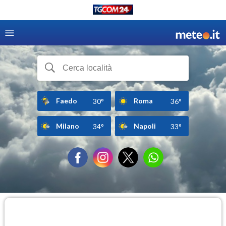
Faedo
Roma
30°
36°
Milano
Napoli
34°
33°