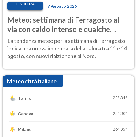
TENDENZA
7 Agosto 2026
Meteo: settimana di Ferragosto al
via con caldo intenso e qualche
temporale
La tendenza meteo per la settimana di Ferragosto
indica una nuova impennata della calura tra 11 e 14
agosto, con nuovi rialzi anche al Nord.
Meteo città italiane
25°
34°
Torino
25°
30°
Genova
26°
35°
Milano