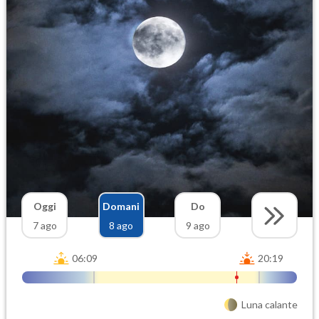
Oggi
Domani
Do
7 ago
8 ago
9 ago
06:09
20:19
Luna calante