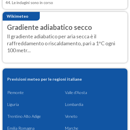
44. Le indagini sono in corso
Wikimeteo
Gradiente adiabatico secco
Il gradiente adiabatico per aria secca è il
raffreddamento o riscaldamento, pari a 1°C ogni
100 metr...
Previsioni meteo per le regioni italiane
Piemonte
Valle d'Aosta
Liguria
Lombardia
Trentino Alto Adige
Veneto
Emilia Romagna
Marche