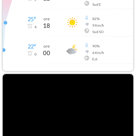
Sud E
25
°
ore
82
%
18
9
Km/h
4
Sud SO
22
°
ore
90
%
00
6
Km/h
0
Est