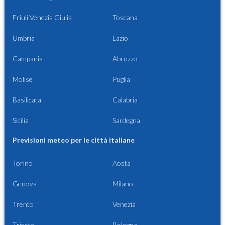
Friuli Venezia Giulia
Toscana
Umbria
Lazio
Campania
Abruzzo
Molise
Puglia
Basilicata
Calabria
Sicilia
Sardegna
Previsioni meteo per le città italiane
Torino
Aosta
Genova
Milano
Trento
Venezia
Trieste
Bologna