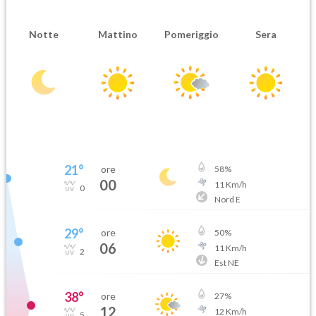
Notte
Mattino
Pomeriggio
Sera
21
°
ore
58
%
00
11
Km/h
0
Nord E
29
°
ore
50
%
06
11
Km/h
2
Est NE
38
°
ore
27
%
12
12
Km/h
5