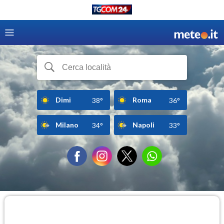
Dimi
Roma
38°
36°
Milano
Napoli
34°
33°