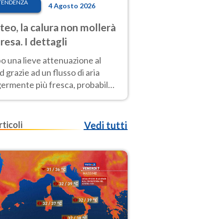
TENDENZA
4 Agosto 2026
eo, la calura non mollerà
presa. I dettagli
o una lieve attenuazione al
 grazie ad un flusso di aria
germente più fresca, probabile
o rinforzo dell’anticiclone
icano entro Ferragosto
rticoli
Vedi tutti