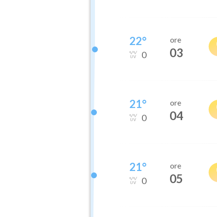
22
°
ore
03
0
21
°
ore
04
0
21
°
ore
05
0