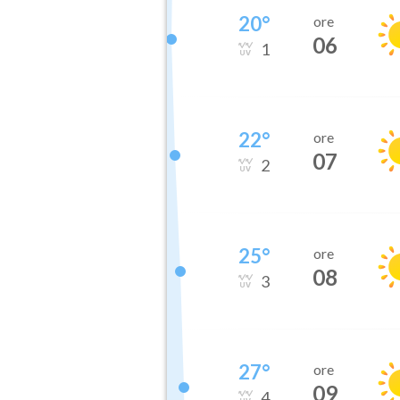
20
°
ore
06
1
22
°
ore
07
2
25
°
ore
08
3
27
°
ore
09
4