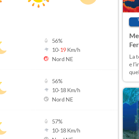
Met
56
%
Fer
10
-
19
Km/h
pau
La 
Nord NE
e l'
quel
Fer
56
%
tem
10
-
18
Km/h
Nord NE
57
%
10
-
18
Km/h