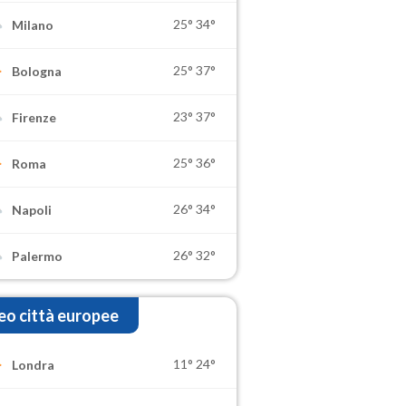
25°
34°
Milano
25°
37°
Bologna
23°
37°
Firenze
25°
36°
Roma
26°
34°
Napoli
26°
32°
Palermo
o città europee
11°
24°
Londra