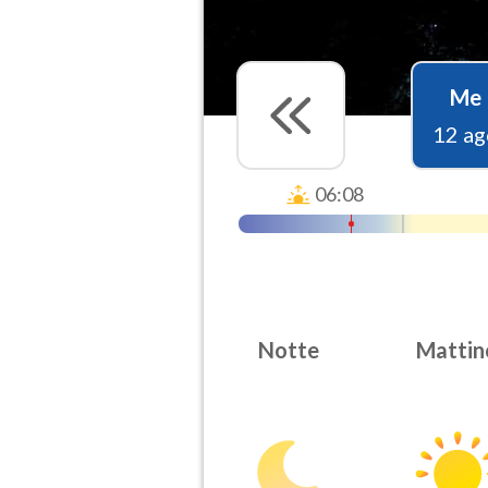
Me
12 ag
06:08
Notte
Mattin