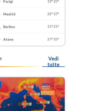
13°
25°
Parigi
22°
37°
Madrid
15°
21°
Berlino
27°
35°
Atene
e
Vedi
tutte