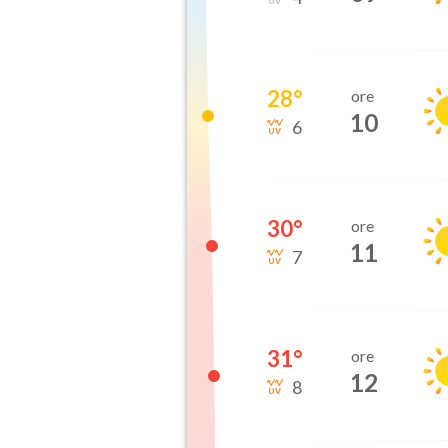
28
°
ore
10
6
30
°
ore
11
7
31
°
ore
12
8