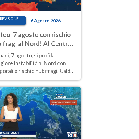
REVISIONE
6 Agosto 2026
eo: 7 agosto con rischio
ifragi al Nord! Al Centro-
 caldo estremo
ni, 7 agosto, si profila
iore instabilità al Nord con
orali e rischio nubifragi. Caldo
pre estremo al Centro-Sud. Le
isioni.