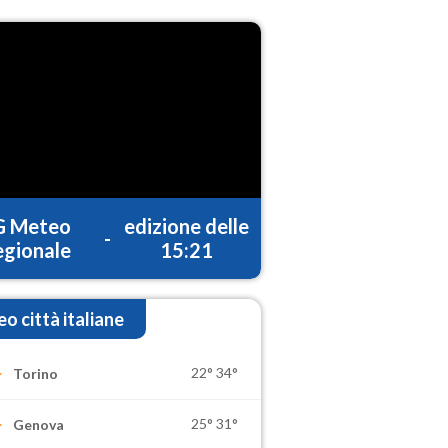
G Meteo
edizione delle
-
gionale
15:21
o città italiane
22°
34°
Torino
25°
31°
Genova