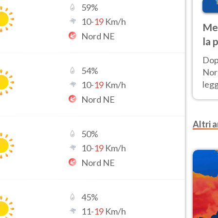
59
%
10
-
19
Km/h
Met
Nord NE
la 
Dop
54
%
Nord
leg
10
-
19
Km/h
nuov
Nord NE
afr
Altri a
50
%
10
-
19
Km/h
Nord NE
45
%
11
-
19
Km/h