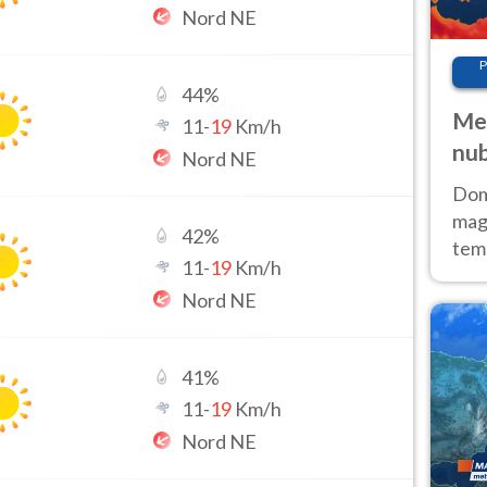
Nord NE
P
44
%
Met
11
-
19
Km/h
nub
Nord NE
Sud
Doma
magg
42
%
temp
11
-
19
Km/h
sem
Nord NE
prev
41
%
11
-
19
Km/h
Nord NE