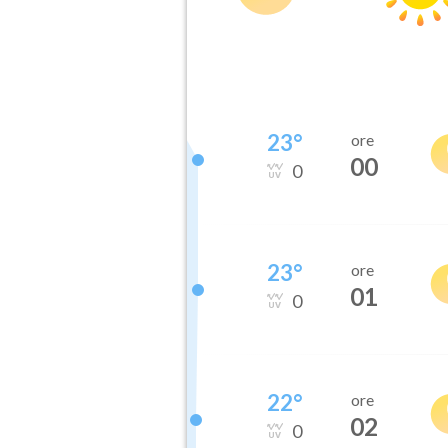
23
°
ore
00
0
23
°
ore
01
0
22
°
ore
02
0