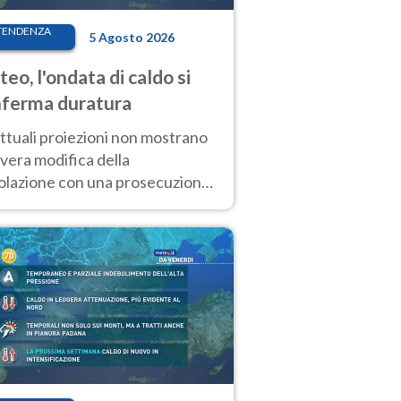
TENDENZA
5 Agosto 2026
eo, l'ondata di caldo si
ferma duratura
ttuali proiezioni non mostrano
vera modifica della
colazione con una prosecuzione
caldo fuori scala per molti
ni, compresa la settimana di
ragosto