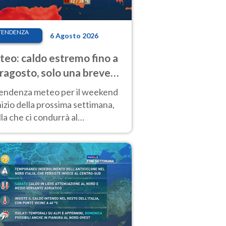
TENDENZA
6 Agosto 2026
eo: caldo estremo fino a
ragosto, solo una breve
sa. Ecco dove
tendenza meteo per il weekend
inizio della prossima settimana,
la che ci condurrà al
ragosto, vede ancora
perature molto elevate