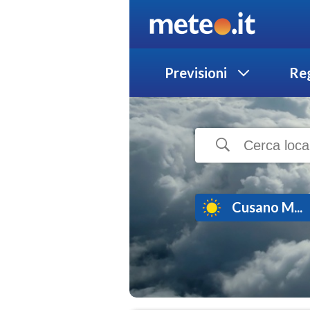
Previsioni
Reg
Cusano M...