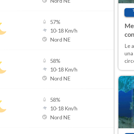
Nord NE
57
%
Met
10
-
18
Km/h
con
Nord NE
Le a
una 
cir
58
%
del 
10
-
18
Km/h
gior
Nord NE
Fer
58
%
10
-
18
Km/h
Nord NE