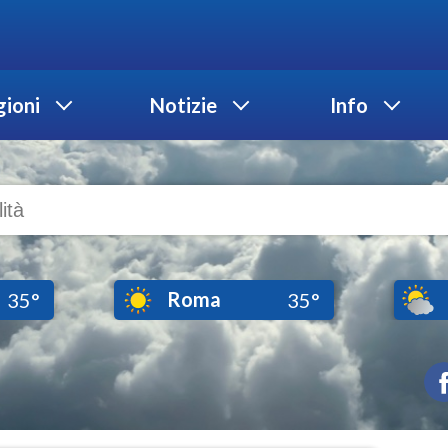
ioni
Notizie
Info
Roma
35°
35°