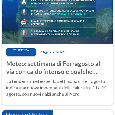
TENDENZA
7 Agosto 2026
Meteo: settimana di Ferragosto al
via con caldo intenso e qualche
temporale
La tendenza meteo per la settimana di Ferragosto
indica una nuova impennata della calura tra 11 e 14
agosto, con nuovi rialzi anche al Nord.