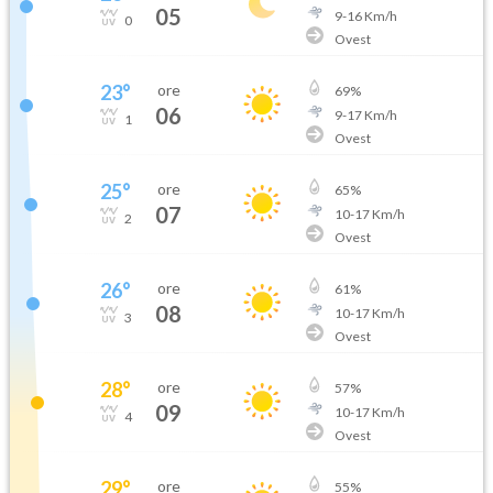
05
9
-
16
Km/h
0
Ovest
23
°
ore
69
%
06
9
-
17
Km/h
1
Ovest
25
°
ore
65
%
07
10
-
17
Km/h
2
Ovest
26
°
ore
61
%
08
10
-
17
Km/h
3
Ovest
28
°
ore
57
%
09
10
-
17
Km/h
4
Ovest
29
°
ore
55
%