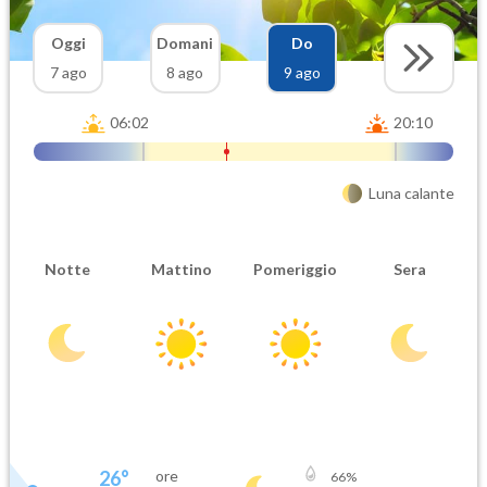
Oggi
Domani
Do
7 ago
8 ago
9 ago
06:02
20:10
Luna calante
Notte
Mattino
Pomeriggio
Sera
26
°
ore
66
%