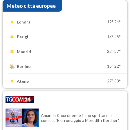
Meteo città europee
12°
24°
Londra
13°
25°
Parigi
22°
37°
Madrid
15°
22°
Berlino
27°
33°
Atene
Amanda Knox difende il suo spettacolo
comico: "È un omaggio a Meredith Kercher"