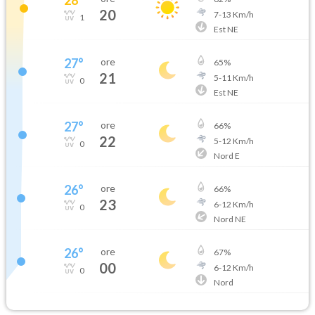
20
7
-
13
Km/h
1
Est NE
27
°
ore
65
%
21
5
-
11
Km/h
0
Est NE
27
°
ore
66
%
22
5
-
12
Km/h
0
Nord E
26
°
ore
66
%
23
6
-
12
Km/h
0
Nord NE
26
°
ore
67
%
00
6
-
12
Km/h
0
Nord