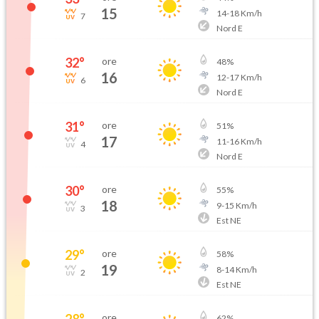
15
14
-
18
Km/h
7
Nord E
32
°
ore
48
%
16
12
-
17
Km/h
6
Nord E
31
°
ore
51
%
17
11
-
16
Km/h
4
Nord E
30
°
ore
55
%
18
9
-
15
Km/h
3
Est NE
29
°
ore
58
%
19
8
-
14
Km/h
2
Est NE
28
°
ore
62
%