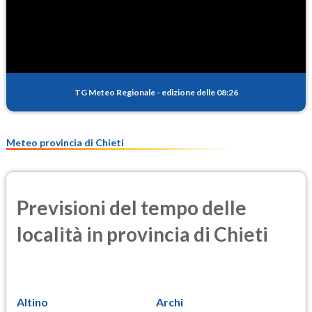
SO2
0.8
(Anidride solforosa)
PM10
16.1
(Materia particolata)
TG Meteo Regionale
-
edizione delle 08:26
PM25
10.0
(Materia particolata)
Meteo provincia di Chieti
Previsioni del tempo delle
località in provincia di Chieti
Altino
Archi