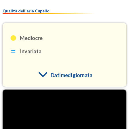
Qualità dell'aria Cupello
Mediocre
Invariata
Dati medi giornata
O3
98.7
(Ozono)
NO2
2.0
(Diossido di azoto)