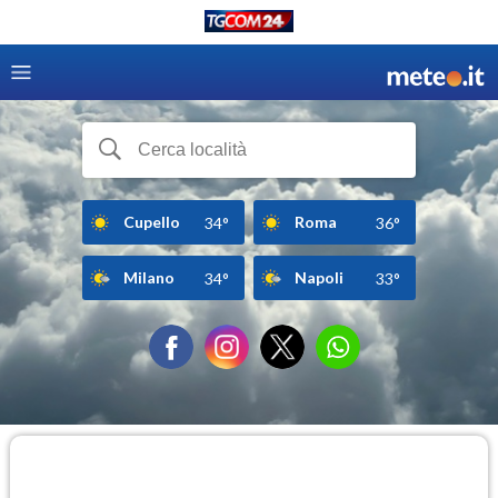
Cupello
Roma
34°
36°
Milano
Napoli
34°
33°