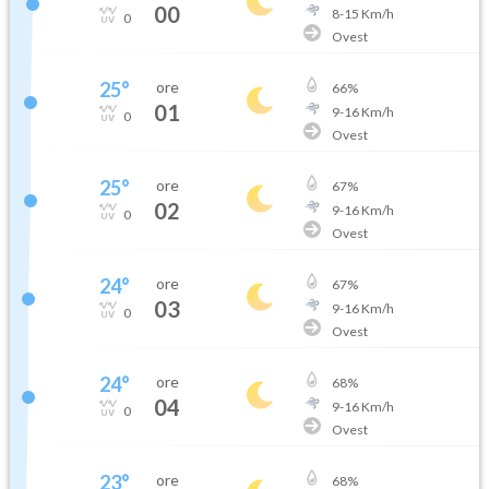
00
8
-
15
Km/h
0
Ovest
25
°
ore
66
%
01
9
-
16
Km/h
0
Ovest
25
°
ore
67
%
02
9
-
16
Km/h
0
Ovest
24
°
ore
67
%
03
9
-
16
Km/h
0
Ovest
24
°
ore
68
%
04
9
-
16
Km/h
0
Ovest
23
°
ore
68
%