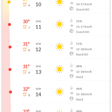
10
10
-
17
Km/h
6
Ovest NO
30
°
ore
53
%
11
11
-
17
Km/h
7
Ovest NO
31
°
ore
51
%
12
12
-
18
Km/h
8
Nord NO
31
°
ore
48
%
13
12
-
18
Km/h
9
Nord
32
°
ore
46
%
14
13
-
18
Km/h
8
Nord
33
°
ore
44
%