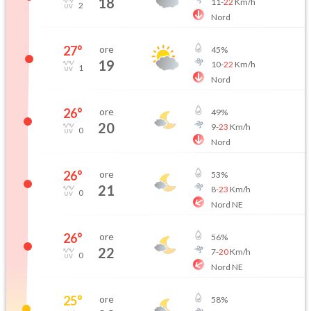
18
11
-
22
Km/h
2
Nord
27
°
ore
45
%
19
10
-
22
Km/h
1
Nord
26
°
ore
49
%
20
9
-
23
Km/h
0
Nord
26
°
ore
53
%
21
8
-
23
Km/h
0
Nord NE
26
°
ore
56
%
22
7
-
20
Km/h
0
Nord NE
25
°
ore
58
%