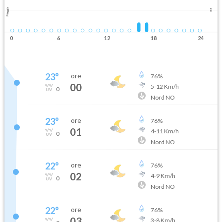
Pioggia
2.5
0
6
12
18
24
23
°
ore
76
%
00
5
-
12
Km/h
0
Nord NO
23
°
ore
76
%
01
4
-
11
Km/h
0
Nord NO
22
°
ore
76
%
02
4
-
9
Km/h
0
Nord NO
22
°
ore
76
%
03
3
-
8
Km/h