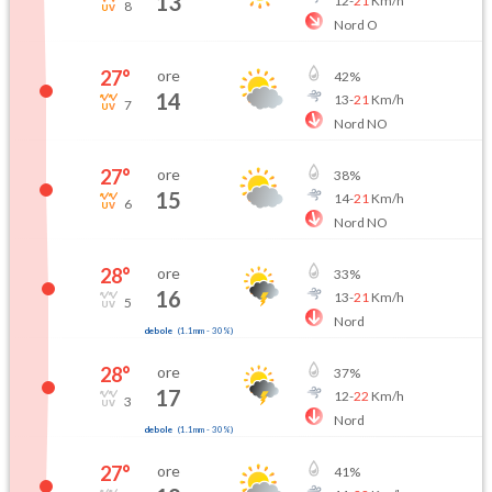
13
12
-
21
Km/h
8
Nord O
27
°
ore
42
%
14
13
-
21
Km/h
7
Nord NO
27
°
ore
38
%
15
14
-
21
Km/h
6
Nord NO
28
°
ore
33
%
16
13
-
21
Km/h
5
Nord
debole
(
1.1mm
-
30
%)
28
°
ore
37
%
17
12
-
22
Km/h
3
Nord
debole
(
1.1mm
-
30
%)
27
°
ore
41
%