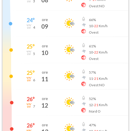
3
Ovest NO
24
°
ore
66
%
09
10
-
22
Km/h
4
Ovest
25
°
ore
61
%
10
10
-
22
Km/h
5
Ovest
25
°
ore
57
%
11
11
-
21
Km/h
6
Ovest NO
26
°
ore
52
%
12
12
-
21
Km/h
7
Nord O
26
°
ore
47
%