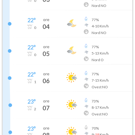
0
Nord NO
22
°
ore
77
%
04
4
-
10
Km/h
0
Nord NO
22
°
ore
77
%
05
5
-
13
Km/h
0
Nord O
22
°
ore
77
%
06
7
-
15
Km/h
1
Ovest NO
23
°
ore
73
%
07
8
-
17
Km/h
2
Ovest NO
23
°
ore
70
%
08
9
-
19
Km/h