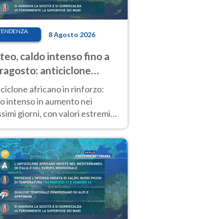
TENDENZA
8 Agosto 2026
eo, caldo intenso fino a
ragosto: anticiclone
icano ancora
ciclone africano in rinforzo:
tagonista
o intenso in aumento nei
simi giorni, con valori estremi
so Ferragosto su gran parte
alia