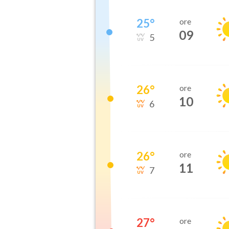
25
°
ore
09
5
26
°
ore
10
6
26
°
ore
11
7
27
°
ore