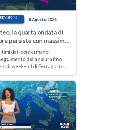
REVISIONE
8 Agosto 2026
eo, la quarta ondata di
ore persiste con massime
pre molto elevate
ultimi dati confermano il
eguimento della calura fino
eno il weekend di Ferragosto,
 tendenza a una nuova
nsificazione prossima
timana