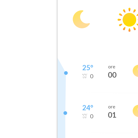
25
°
ore
00
0
24
°
ore
01
0