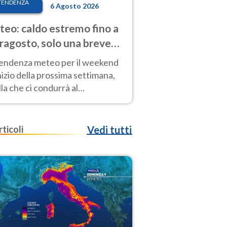
TENDENZA
6 Agosto 2026
eo: caldo estremo fino a
ragosto, solo una breve
sa. Ecco dove
tendenza meteo per il weekend
inizio della prossima settimana,
la che ci condurrà al
ragosto, vede ancora
perature molto elevate
rticoli
Vedi tutti