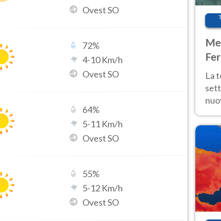
Ovest SO
Met
72
%
Fer
4
-
10
Km/h
int
Ovest SO
La 
sett
nuov
64
%
11 e
5
-
11
Km/h
anc
Ovest SO
55
%
5
-
12
Km/h
Ovest SO