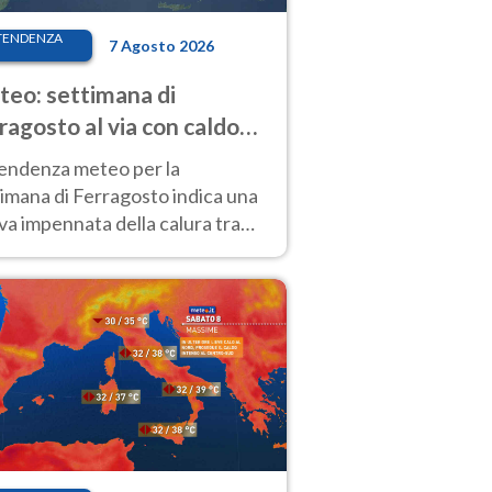
TENDENZA
7 Agosto 2026
eo: settimana di
ragosto al via con caldo
enso e qualche temporale
tendenza meteo per la
imana di Ferragosto indica una
a impennata della calura tra
 14 agosto, con nuovi rialzi
he al Nord.