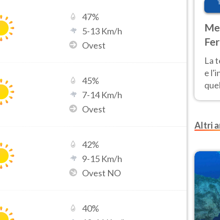
47
%
Met
5
-
13
Km/h
Fer
Ovest
pau
La 
e l'
45
%
quel
7
-
14
Km/h
Fer
Ovest
tem
Altri a
42
%
9
-
15
Km/h
Ovest NO
40
%