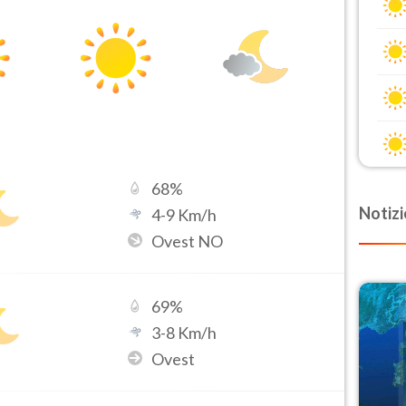
68
%
Notizi
4
-
9
Km/h
Ovest NO
69
%
3
-
8
Km/h
Ovest