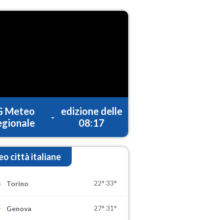
G Meteo
edizione delle
-
gionale
08:17
o città italiane
22°
33°
Torino
27°
31°
Genova