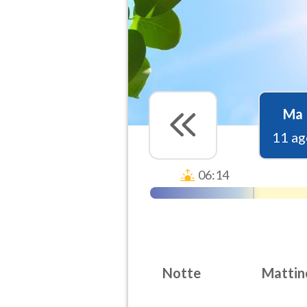
Ma
11 ag
06:14
Notte
Mattin