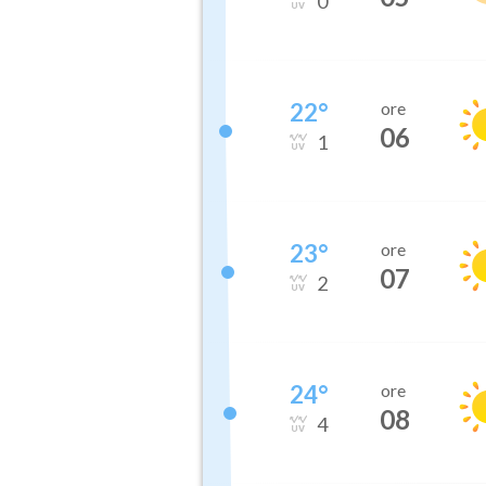
0
22
°
ore
06
1
23
°
ore
07
2
24
°
ore
08
4