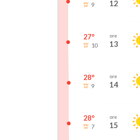
12
9
27
°
ore
13
10
28
°
ore
14
9
28
°
ore
15
7