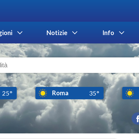
ioni
Notizie
Info
Roma
25°
35°