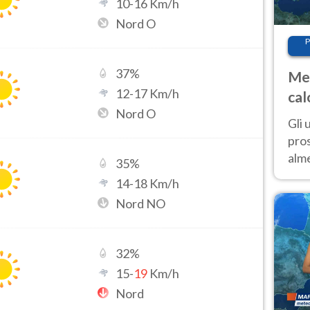
10
-
16
Km/h
Nord O
P
37
%
Met
12
-
17
Km/h
cal
Nord O
sem
Gli 
pros
alm
35
%
con
14
-
18
Km/h
inte
Nord NO
set
32
%
15
-
19
Km/h
Nord