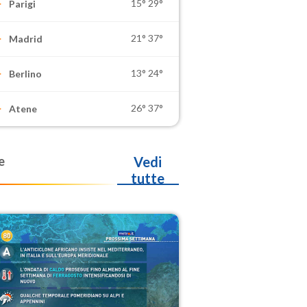
15°
29°
Parigi
21°
37°
Madrid
13°
24°
Berlino
26°
37°
Atene
e
Vedi
tutte