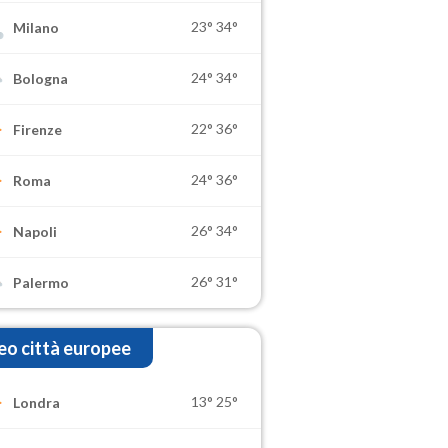
23°
34°
Milano
24°
34°
Bologna
22°
36°
Firenze
24°
36°
Roma
26°
34°
Napoli
26°
31°
Palermo
o città europee
13°
25°
Londra