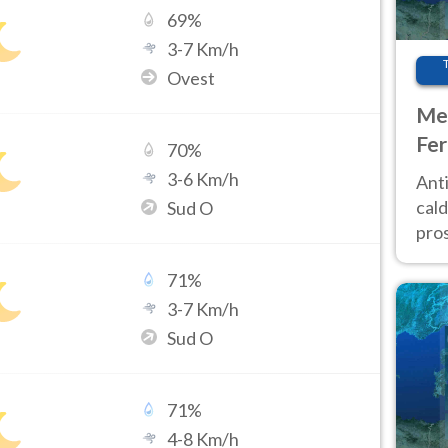
69
%
3
-
7
Km/h
Ovest
Met
Fer
70
%
afr
3
-
6
Km/h
Anti
pro
cald
Sud O
pros
ver
71
%
d’It
3
-
7
Km/h
Sud O
71
%
4
-
8
Km/h