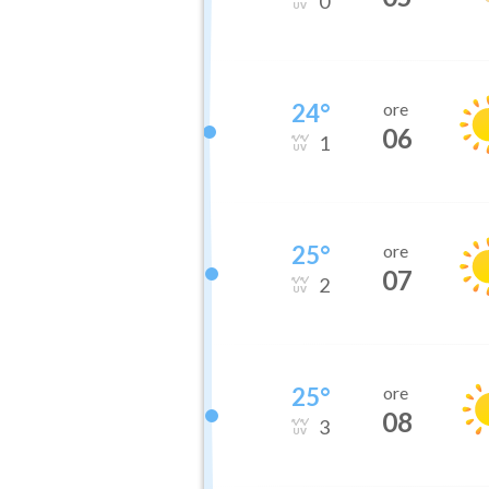
0
24
°
ore
06
1
25
°
ore
07
2
25
°
ore
08
3