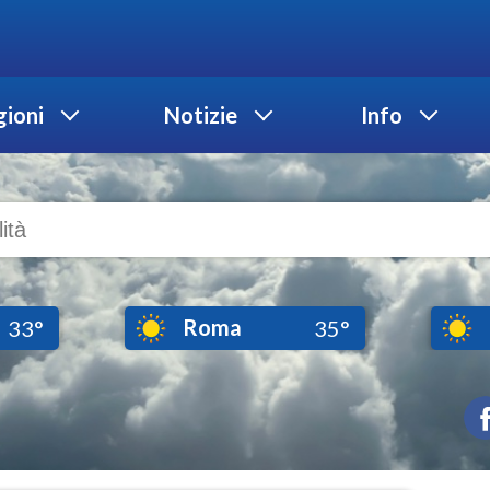
ioni
Notizie
Info
Roma
33°
35°