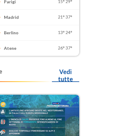
15°
29°
Parigi
21°
37°
Madrid
13°
24°
Berlino
26°
37°
Atene
e
Vedi
tutte