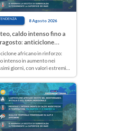
TENDENZA
8 Agosto 2026
eo, caldo intenso fino a
ragosto: anticiclone
icano ancora
ciclone africano in rinforzo:
tagonista
o intenso in aumento nei
simi giorni, con valori estremi
so Ferragosto su gran parte
alia