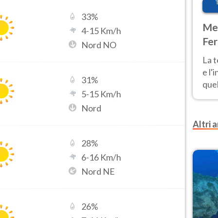
33
%
Met
4
-
15
Km/h
Fer
Nord NO
pau
La 
e l'
31
%
quel
5
-
15
Km/h
Fer
Nord
tem
Altri a
28
%
6
-
16
Km/h
Nord NE
26
%