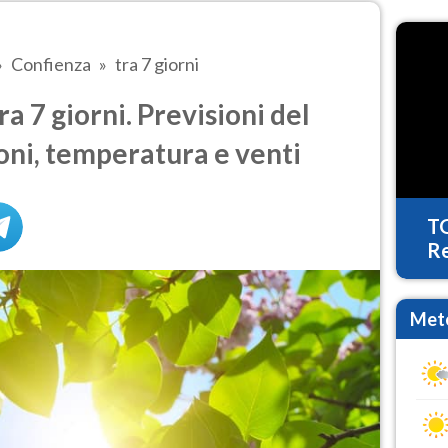
Confienza
tra 7 giorni
 7 giorni. Previsioni del
oni, temperatura e venti
T
Re
Mete