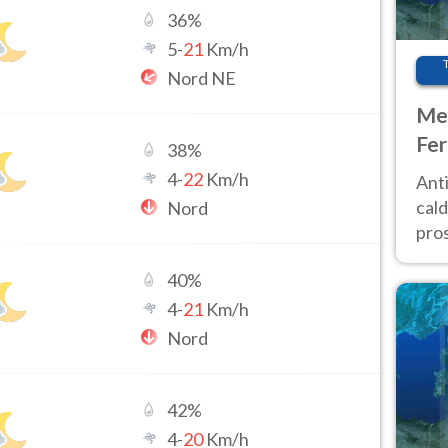
36
%
5
-
21
Km/h
Nord NE
Met
Fer
38
%
afr
4
-
22
Km/h
Anti
pro
cald
Nord
pros
ver
40
%
d’It
4
-
21
Km/h
Nord
42
%
4
-
20
Km/h