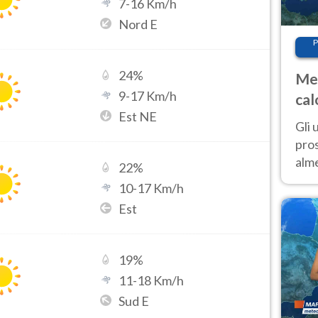
7
-
16
Km/h
Nord E
P
24
%
Met
9
-
17
Km/h
cal
Est NE
sem
Gli 
pros
alm
22
%
con
10
-
17
Km/h
inte
Est
set
19
%
11
-
18
Km/h
Sud E