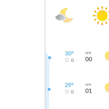
30
°
ore
00
0
29
°
ore
01
0