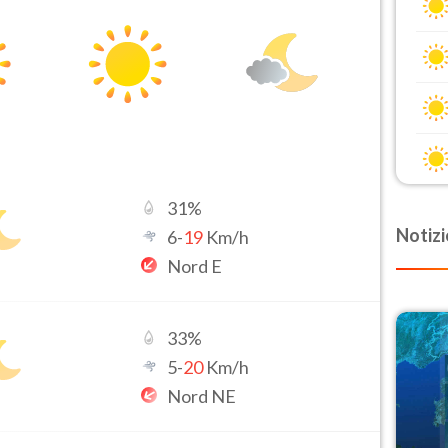
31
%
Notizi
6
-
19
Km/h
Nord E
33
%
5
-
20
Km/h
Nord NE