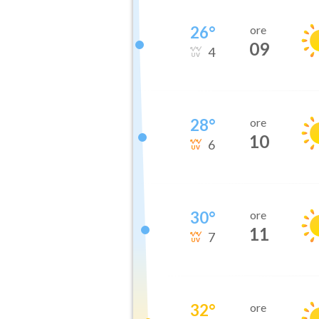
26
°
ore
09
4
28
°
ore
10
6
30
°
ore
11
7
32
°
ore