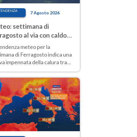
TENDENZA
7 Agosto 2026
eo: settimana di
ragosto al via con caldo
enso e qualche temporale
tendenza meteo per la
imana di Ferragosto indica una
a impennata della calura tra
 14 agosto, con nuovi rialzi
he al Nord.