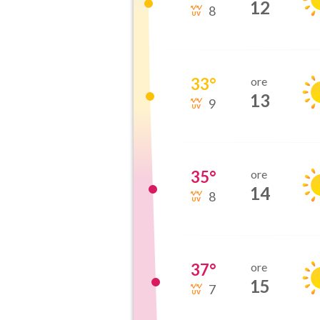
12
8
33
°
ore
13
9
35
°
ore
14
8
37
°
ore
15
7