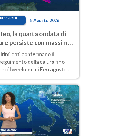
REVISIONE
8 Agosto 2026
eo, la quarta ondata di
ore persiste con massime
pre molto elevate
ultimi dati confermano il
eguimento della calura fino
eno il weekend di Ferragosto,
 tendenza a una nuova
nsificazione prossima
timana