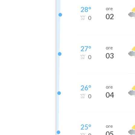
28
°
ore
02
0
27
°
ore
03
0
26
°
ore
04
0
25
°
ore
05