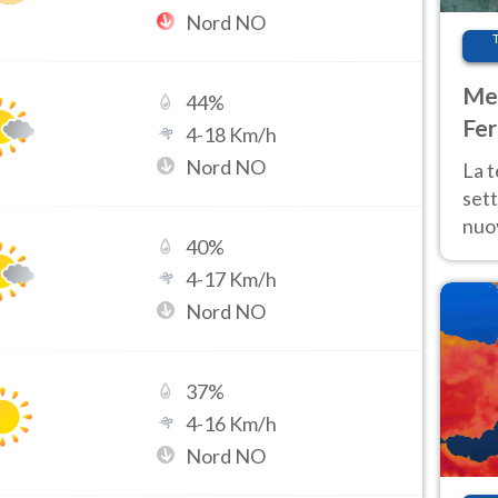
Nord NO
Met
44
%
Fer
4
-
18
Km/h
int
Nord NO
La 
sett
nuov
40
%
11 e
4
-
17
Km/h
anc
Nord NO
37
%
4
-
16
Km/h
Nord NO