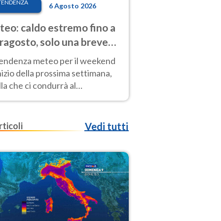
TENDENZA
6 Agosto 2026
eo: caldo estremo fino a
ragosto, solo una breve
sa. Ecco dove
tendenza meteo per il weekend
inizio della prossima settimana,
la che ci condurrà al
ragosto, vede ancora
perature molto elevate
rticoli
Vedi tutti