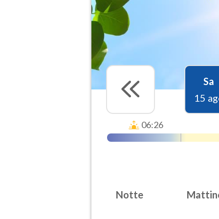
Sa
15 ag
06:26
Notte
Mattin