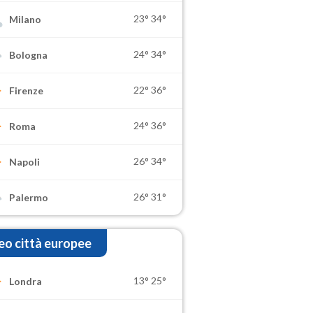
23°
34°
Milano
24°
34°
Bologna
22°
36°
Firenze
24°
36°
Roma
26°
34°
Napoli
26°
31°
Palermo
o città europee
13°
25°
Londra