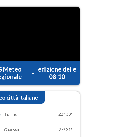
G Meteo
edizione delle
-
gionale
08:10
o città italiane
22°
33°
Torino
27°
31°
Genova