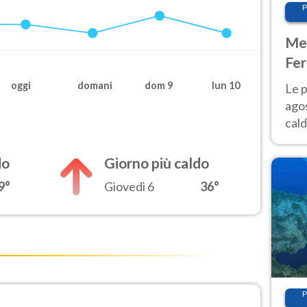
P
Met
Fer
Nor
oggi
domani
dom 9
lun 10
Le p
agos
cald
all'
Nor
do
Giorno più caldo
9°
Giovedì 6
36°
P