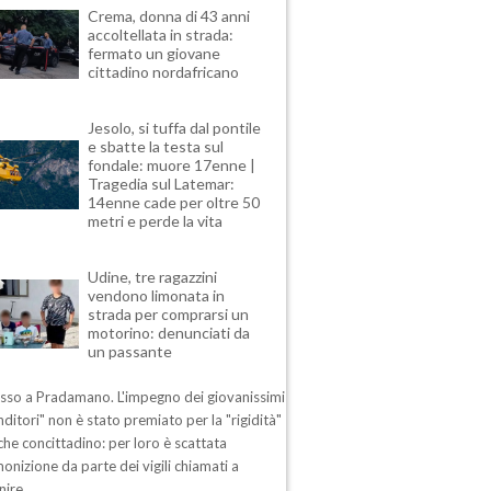
Crema, donna di 43 anni
accoltellata in strada:
fermato un giovane
cittadino nordafricano
Jesolo, si tuffa dal pontile
e sbatte la testa sul
fondale: muore 17enne |
Tragedia sul Latemar:
14enne cade per oltre 50
metri e perde la vita
Udine, tre ragazzini
vendono limonata in
strada per comprarsi un
motorino: denunciati da
un passante
esso a Pradamano. L'impegno dei giovanissimi
ditori" non è stato premiato per la "rigidità"
che concittadino: per loro è scattata
nizione da parte dei vigili chiamati a
nire