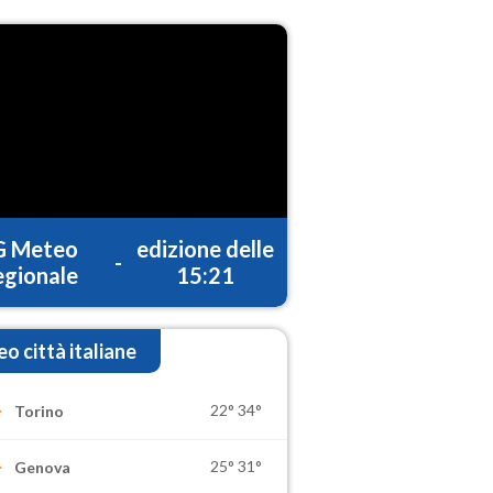
G Meteo
edizione delle
-
gionale
15:21
o città italiane
22°
34°
Torino
25°
31°
Genova