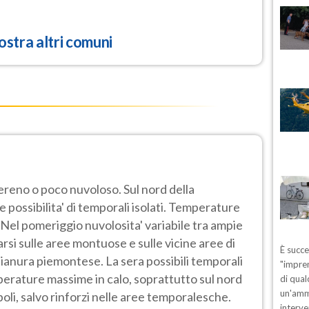
stra altri comuni
sereno o poco nuvoloso. Sul nord della
 possibilita' di temporali isolati. Temperature
 Nel pomeriggio nuvolosita' variabile tra ampie
arsi sulle aree montuose e sulle vicine aree di
È succ
 pianura piemontese. La sera possibili temporali
"impren
perature massime in calo, soprattutto sul nord
di qual
un'ammo
boli, salvo rinforzi nelle aree temporalesche.
interve