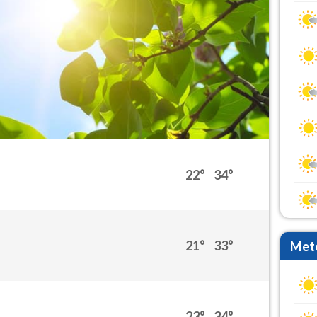
22°
34°
21°
33°
Mete
23°
34°