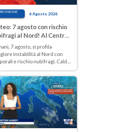
REVISIONE
6 Agosto 2026
eo: 7 agosto con rischio
ifragi al Nord! Al Centro-
 caldo estremo
ni, 7 agosto, si profila
iore instabilità al Nord con
orali e rischio nubifragi. Caldo
pre estremo al Centro-Sud. Le
isioni.