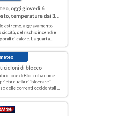
eo, oggi giovedì 6
sto, temperature dai 33
40 gradi
do estremo, aggravamento
a siccità, del rischio incendi e
orali di calore. La quarta
nsa ondata di calore non dà
gua e durerà fino Ferragosto
imeteo
ticicloni di blocco
nticiclone di Blocco ha come
prietà quella di 'bloccare' il
sso delle correnti occidentali ...