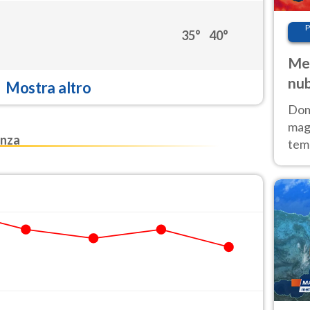
P
35°
40°
Met
nub
Mostra altro
Sud
Doma
magg
enza
temp
sem
prev