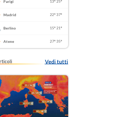
13°
25°
Parigi
22°
37°
Madrid
15°
21°
Berlino
27°
35°
Atene
rticoli
Vedi tutti