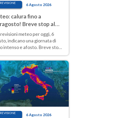
REVISIONE
6 Agosto 2026
eo: calura fino a
ragosto! Breve stop al
d tra 7 e 9 agosto
revisioni meteo per oggi, 6
to, indicano una giornata di
o intenso e afosto. Breve stop
Anticiclone solo sulle regioni del
d.
REVISIONE
6 Agosto 2026