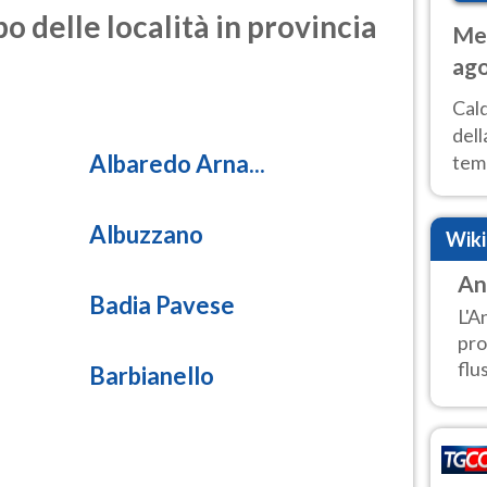
o delle località in provincia
Met
ago
ai 
Cal
dell
Albaredo Arna...
temp
inte
tre
Albuzzano
Wik
An
Badia Pavese
L'A
pro
flu
Barbianello