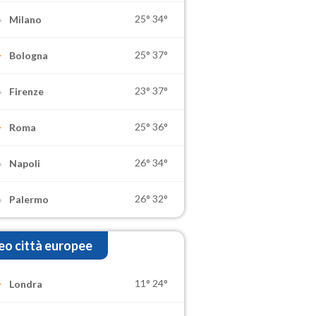
25°
34°
Milano
25°
37°
Bologna
23°
37°
Firenze
25°
36°
Roma
26°
34°
Napoli
26°
32°
Palermo
o città europee
11°
24°
Londra