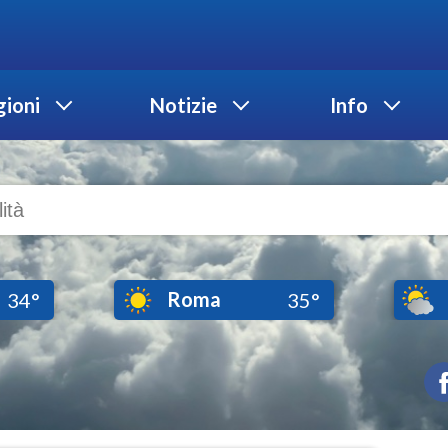
ioni
Notizie
Info
Roma
34°
35°