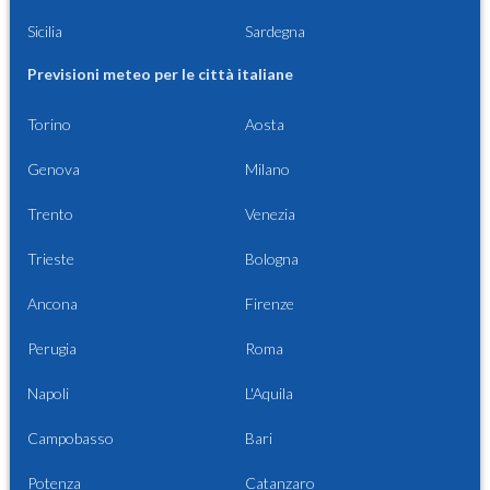
Sicilia
Sardegna
Previsioni meteo per le città italiane
Torino
Aosta
Genova
Milano
Trento
Venezia
Trieste
Bologna
Ancona
Firenze
Perugia
Roma
Napoli
L'Aquila
Campobasso
Bari
Potenza
Catanzaro