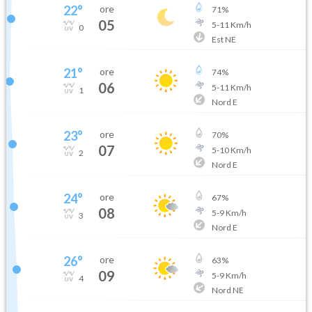
22
°
ore
71
%
05
5
-
11
Km/h
0
Est NE
21
°
ore
74
%
06
5
-
11
Km/h
1
Nord E
23
°
ore
70
%
07
5
-
10
Km/h
2
Nord E
24
°
ore
67
%
08
5
-
9
Km/h
3
Nord E
26
°
ore
63
%
09
5
-
9
Km/h
4
Nord NE