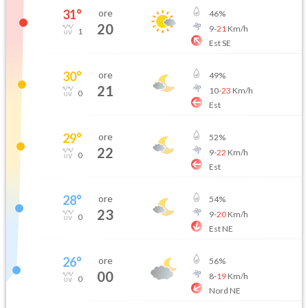
31
°
ore
46
%
20
9
-
21
Km/h
1
Est SE
30
°
ore
49
%
21
10
-
23
Km/h
0
Est
29
°
ore
52
%
22
9
-
22
Km/h
0
Est
28
°
ore
54
%
23
9
-
20
Km/h
0
Est NE
26
°
ore
56
%
00
8
-
19
Km/h
0
Nord NE