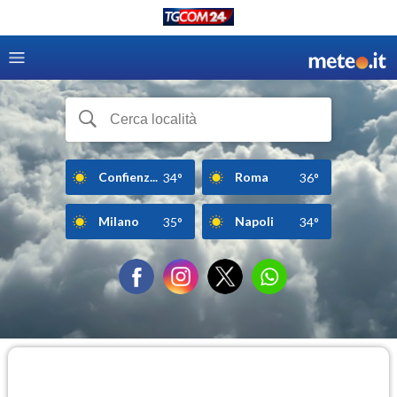
Confienz...
Roma
34°
36°
Milano
Napoli
35°
34°