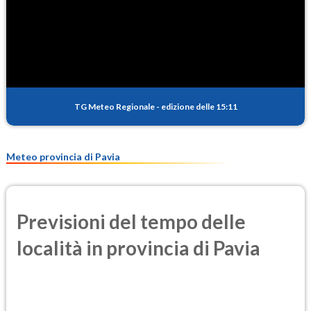
SO2
1.2
(Anidride solforosa)
PM10
17.0
(Materia particolata)
TG Meteo Regionale
-
edizione delle 15:11
PM25
10.9
(Materia particolata)
Meteo provincia di Pavia
Previsioni del tempo delle
località in provincia di Pavia