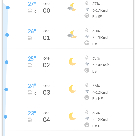
27
°
ore
57
%
00
6
-
17
Km/h
0
Est SE
26
°
ore
60
%
01
6
-
15
Km/h
0
Est
25
°
ore
63
%
02
5
-
14
Km/h
0
Est
24
°
ore
66
%
03
4
-
12
Km/h
0
Est NE
23
°
ore
68
%
04
4
-
12
Km/h
0
Est NE