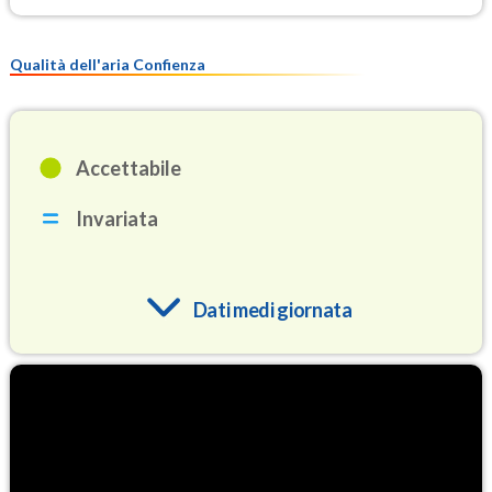
Qualità dell'aria Confienza
Accettabile
Invariata
Dati medi giornata
O3
84.7
(Ozono)
NO2
6.8
(Diossido di azoto)