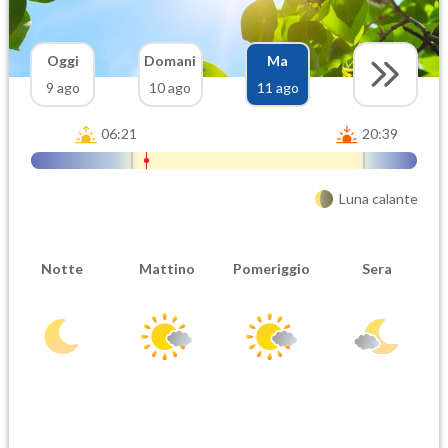
Oggi
Domani
Ma
9 ago
10 ago
11 ago
06:21
20:39
Luna calante
Notte
Mattino
Pomeriggio
Sera