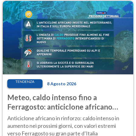
TENDENZA
8 Agosto 2026
Meteo, caldo intenso fino a
Ferragosto: anticiclone africano
ancora protagonista
Anticiclone africano in rinforzo: caldo intenso in
aumento nei prossimi giorni, con valori estremi
verso Ferragosto su gran parte d’Italia