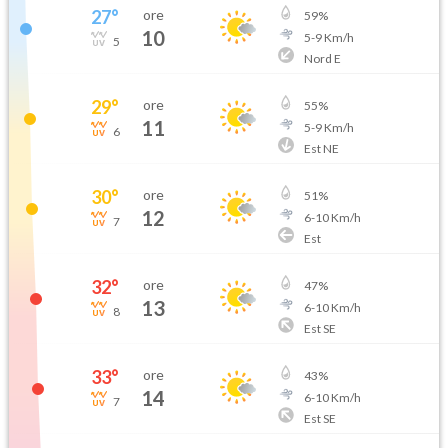
27
°
ore
59
%
10
5
-
9
Km/h
5
Nord E
29
°
ore
55
%
11
5
-
9
Km/h
6
Est NE
30
°
ore
51
%
12
6
-
10
Km/h
7
Est
32
°
ore
47
%
13
6
-
10
Km/h
8
Est SE
33
°
ore
43
%
14
6
-
10
Km/h
7
Est SE