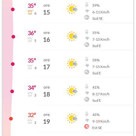
35
°
ore
39
%
15
6
-
11
Km/h
6
Sud SE
36
°
ore
35
%
16
7
-
13
Km/h
5
Sud E
35
°
ore
38
%
17
7
-
15
Km/h
4
Sud E
34
°
ore
41
%
18
8
-
17
Km/h
3
Sud E
32
°
ore
43
%
19
9
-
19
Km/h
2
Est SE