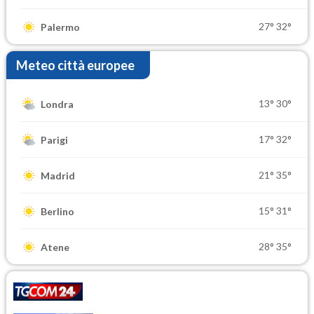
27°
32°
Palermo
Meteo città europee
13°
30°
Londra
17°
32°
Parigi
21°
35°
Madrid
15°
31°
Berlino
28°
35°
Atene