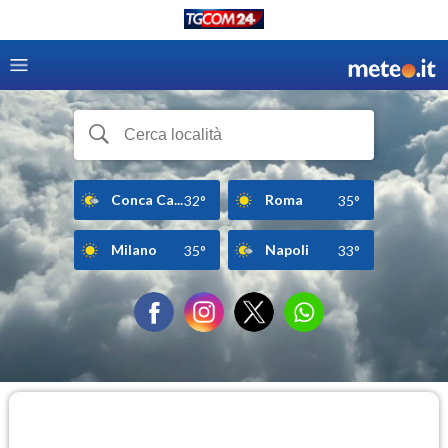
Conca Ca...
Roma
32°
35°
Milano
Napoli
35°
33°