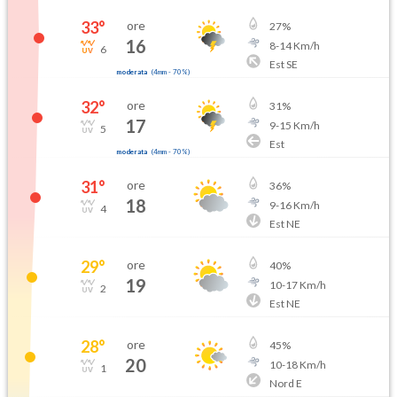
33
°
ore
27
%
16
8
-
14
Km/h
6
Est SE
moderata
(
4mm
-
70
%)
32
°
ore
31
%
17
9
-
15
Km/h
5
Est
moderata
(
4mm
-
70
%)
31
°
ore
36
%
18
9
-
16
Km/h
4
Est NE
29
°
ore
40
%
19
10
-
17
Km/h
2
Est NE
28
°
ore
45
%
20
10
-
18
Km/h
1
Nord E