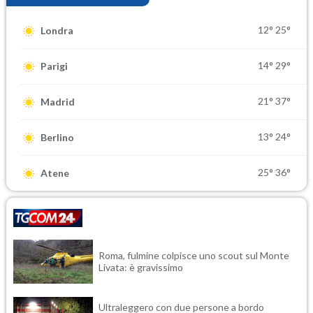
12°
25°
Londra
14°
29°
Parigi
21°
37°
Madrid
13°
24°
Berlino
25°
36°
Atene
Roma, fulmine colpisce uno scout sul Monte
Livata: è gravissimo
Ultraleggero con due persone a bordo