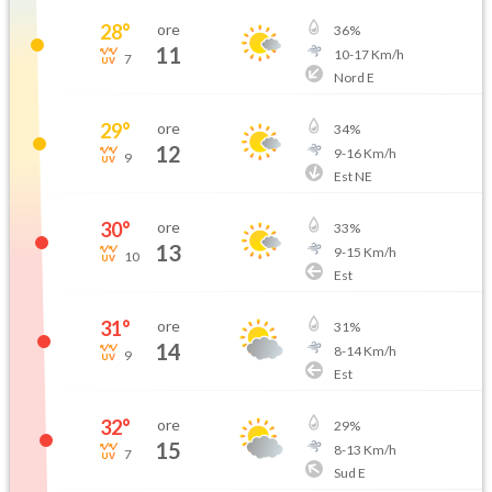
28
°
ore
36
%
11
10
-
17
Km/h
7
Nord E
29
°
ore
34
%
12
9
-
16
Km/h
9
Est NE
30
°
ore
33
%
13
9
-
15
Km/h
10
Est
31
°
ore
31
%
14
8
-
14
Km/h
9
Est
32
°
ore
29
%
15
8
-
13
Km/h
7
Sud E