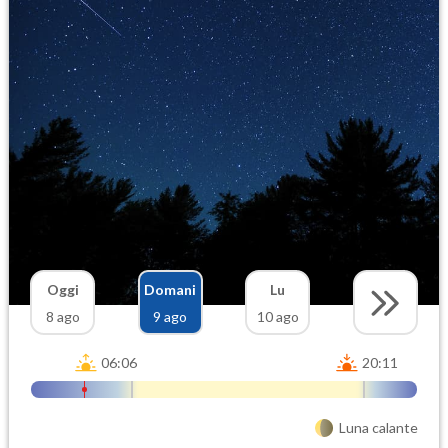
Oggi
Domani
Lu
8 ago
9 ago
10 ago
06:06
20:11
Luna calante