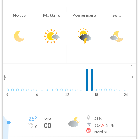
Notte
Mattino
Pomeriggio
Sera
5 mm
Pioggia
2.5
0
6
12
18
24
25
°
ore
53
%
00
11
-
19
Km/h
0
Nord NE