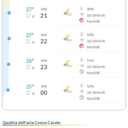
27
°
ore
49
%
21
10
-
19
Km/h
0
Nord NE
27
°
ore
50
%
22
10
-
19
Km/h
0
Nord NE
26
°
ore
51
%
23
10
-
18
Km/h
0
Nord NE
25
°
ore
52
%
00
10
-
18
Km/h
0
Nord NE
Qualità dell'aria Conca Casale