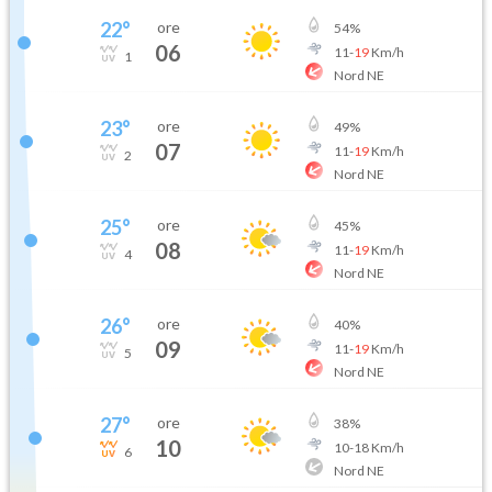
22
°
ore
54
%
06
11
-
19
Km/h
1
Nord NE
23
°
ore
49
%
07
11
-
19
Km/h
2
Nord NE
25
°
ore
45
%
08
11
-
19
Km/h
4
Nord NE
26
°
ore
40
%
09
11
-
19
Km/h
5
Nord NE
27
°
ore
38
%
10
10
-
18
Km/h
6
Nord NE