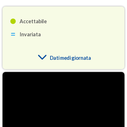
Accettabile
Invariata
Dati medi giornata
O3
82.8
(Ozono)
NO2
5.6
(Diossido di azoto)
SO2
0.9
(Anidride solforosa)