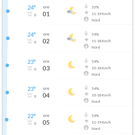
24
°
ore
53
%
01
11
-
19
Km/h
0
Nord
24
°
ore
54
%
02
11
-
18
Km/h
0
Nord
23
°
ore
54
%
03
10
-
18
Km/h
0
Nord
23
°
ore
54
%
04
10
-
18
Km/h
0
Nord
22
°
ore
54
%
05
11
-
19
Km/h
0
Nord