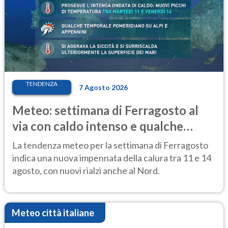
TENDENZA
7 Agosto 2026
Meteo: settimana di Ferragosto al
via con caldo intenso e qualche
temporale
La tendenza meteo per la settimana di Ferragosto
indica una nuova impennata della calura tra 11 e 14
agosto, con nuovi rialzi anche al Nord.
Meteo città italiane