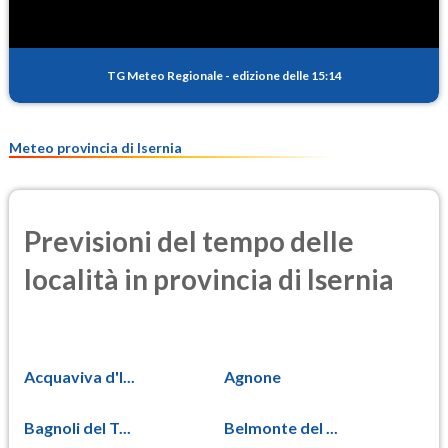
PM10
16.5
(Materia particolata)
TG Meteo Regionale
-
edizione delle 15:14
PM25
10.0
(Materia particolata)
Meteo provincia di Isernia
Previsioni del tempo delle
località in provincia di Isernia
Acquaviva d'I...
Agnone
Bagnoli del T...
Belmonte del ...