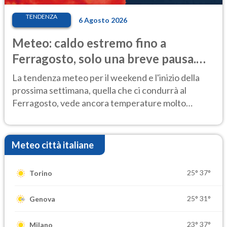
TENDENZA
6 Agosto 2026
Meteo: caldo estremo fino a
Ferragosto, solo una breve pausa.
Ecco dove
La tendenza meteo per il weekend e l'inizio della
prossima settimana, quella che ci condurrà al
Ferragosto, vede ancora temperature molto
elevate
Meteo città italiane
25°
37°
Torino
25°
31°
Genova
23°
37°
Milano