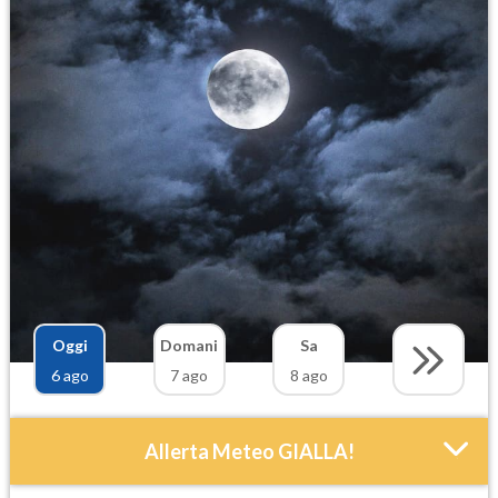
Oggi
Domani
Sa
6 ago
7 ago
8 ago
Allerta Meteo GIALLA!