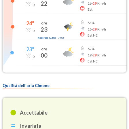
22
16
-
29
Km/h
0
Est
24
°
ore
61
%
23
18
-
29
Km/h
0
Est NE
moderata
(
2.6mm
-
70
%)
23
°
ore
62
%
00
19
-
29
Km/h
0
Est NE
Qualità dell'aria Cimone
Accettabile
Invariata