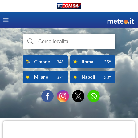
Cimone
Roma
34°
35°
Milano
Napoli
37°
33°