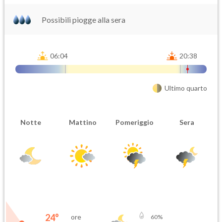
Possibili piogge alla sera
06:04
20:38
Attendibilità
Urgenza
Ultimo quarto
Probabile
Ordinaria
Orario inizio
Ora fine
Notte
Mattino
Pomeriggio
Sera
08-06T
08-06T
24
°
ore
60
%