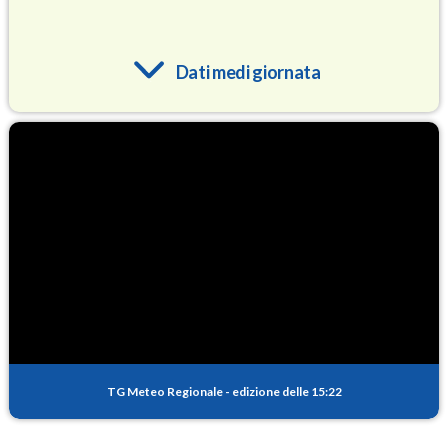
Dati medi giornata
O3
84.2
(Ozono)
NO2
4.1
(Diossido di azoto)
SO2
0.4
(Anidride solforosa)
PM10
23.2
(Materia particolata)
TG Meteo Regionale
-
edizione delle 15:22
PM25