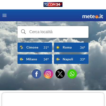
Cimone
Roma
31°
36°
Milano
Napoli
34°
33°