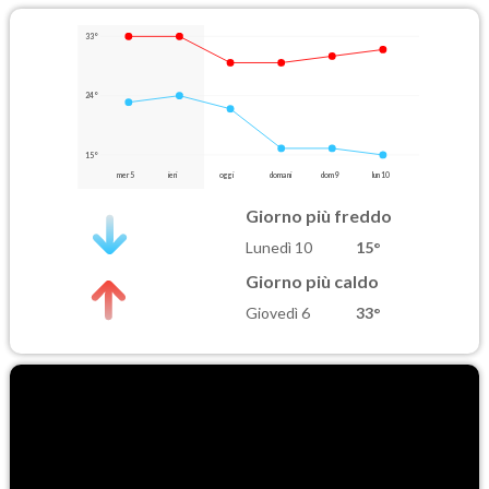
33°
24°
15°
mer 5
ieri
oggi
domani
dom 9
lun 10
Giorno più freddo
Lunedì 10
15°
Giorno più caldo
Giovedì 6
33°