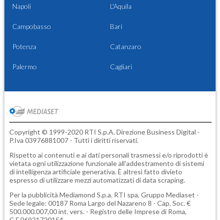
Napoli
L'Aquila
Campobasso
Bari
Potenza
Catanzaro
Palermo
Cagliari
Copyright © 1999-2020 RTI S.p.A. Direzione Business Digital -
P.Iva 03976881007 - Tutti i diritti riservati.
Rispetto ai contenuti e ai dati personali trasmessi e/o riprodotti è
vietata ogni utilizzazione funzionale all'addestramento di sistemi
di intelligenza artificiale generativa. È altresì fatto divieto
espresso di utilizzare mezzi automatizzati di data scraping.
Per la pubblicità
Mediamond S.p.a.
RTI spa, Gruppo Mediaset -
Sede legale: 00187 Roma Largo del Nazareno 8 - Cap. Soc. €
500.000.007,00 int. vers. - Registro delle Imprese di Roma,
C.F.06921720154