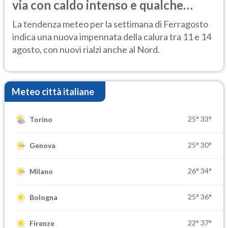
via con caldo intenso e qualche
temporale
La tendenza meteo per la settimana di Ferragosto
indica una nuova impennata della calura tra 11 e 14
agosto, con nuovi rialzi anche al Nord.
Meteo città italiane
25°
33°
Torino
25°
30°
Genova
26°
34°
Milano
25°
36°
Bologna
22°
37°
Firenze